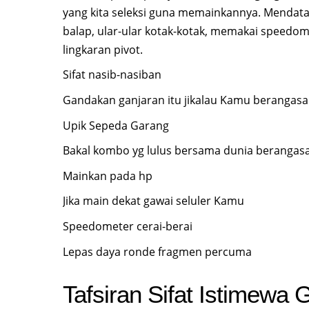
yang kita seleksi guna memainkannya. Mendata
balap, ular-ular kotak-kotak, memakai speedo
lingkaran pivot.
Sifat nasib-nasiban
Gandakan ganjaran itu jikalau Kamu berangas
Upik Sepeda Garang
Bakal kombo yg lulus bersama dunia berangas
Mainkan pada hp
Jika main dekat gawai seluler Kamu
Speedometer cerai-berai
Lepas daya ronde fragmen percuma
Tafsiran Sifat Istimewa 