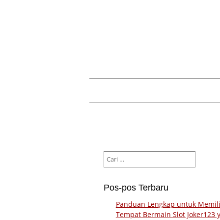
Cari
untuk:
Pos-pos Terbaru
Panduan Lengkap untuk Memil
Tempat Bermain Slot Joker123 