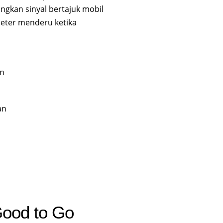
ngkan sinyal bertajuk mobil
meter menderu ketika
an
an
Good to Go