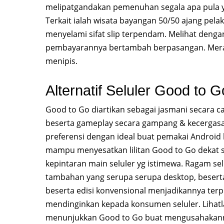
melipatgandakan pemenuhan segala apa pula
Terkait ialah wisata bayangan 50/50 ajang pe
menyelami sifat slip terpendam. Melihat denga
pembayarannya bertambah berpasangan. Merab
menipis.
Alternatif Seluler Good to G
Good to Go diartikan sebagai jasmani secara ca
beserta gameplay secara gampang & kecergas
preferensi dengan ideal buat pemakai Android
mampu menyesatkan lilitan Good to Go dekat s
kepintaran main seluler yg istimewa. Ragam sel
tambahan yang serupa serupa desktop, beserta
beserta edisi konvensional menjadikannya terp
mendinginkan kepada konsumen seluler. Lihatl
menunjukkan Good to Go buat mengusahakanny