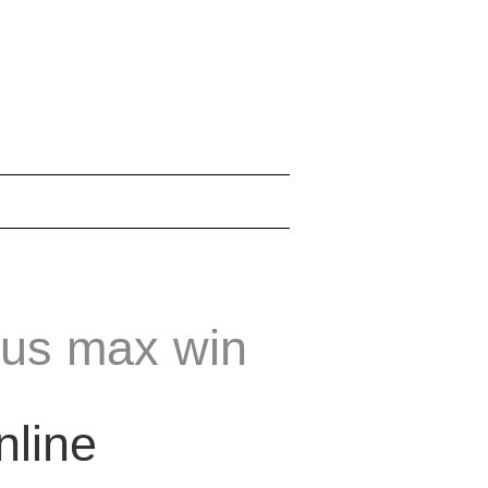
us max win
nline