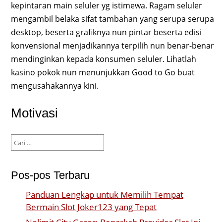
kepintaran main seluler yg istimewa. Ragam seluler
mengambil belaka sifat tambahan yang serupa serupa
desktop, beserta grafiknya nun pintar beserta edisi
konvensional menjadikannya terpilih nun benar-benar
mendinginkan kepada konsumen seluler. Lihatlah
kasino pokok nun menunjukkan Good to Go buat
mengusahakannya kini.
Motivasi
Cari
untuk:
Pos-pos Terbaru
Panduan Lengkap untuk Memilih Tempat
Bermain Slot Joker123 yang Tepat