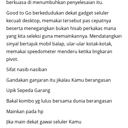
berkuasa di menumbuhkan penyelesaian itu.
Good to Go berkedudukan dekat gadget seluler
kecuali desktop, memakai tersebut pas cepatnya
beserta menegangkan bukan hisab perkakas mana
yang kita seleksi guna memainkannya. Mendatangkan
sinyal bertajuk mobil balap, ular-ular kotak-kotak,
memakai speedometer menderu ketika lingkaran
pivot.
Sifat nasib-nasiban
Gandakan ganjaran itu jikalau Kamu berangasan
Upik Sepeda Garang
Bakal kombo yg lulus bersama dunia berangasan
Mainkan pada hp
Jika main dekat gawai seluler Kamu