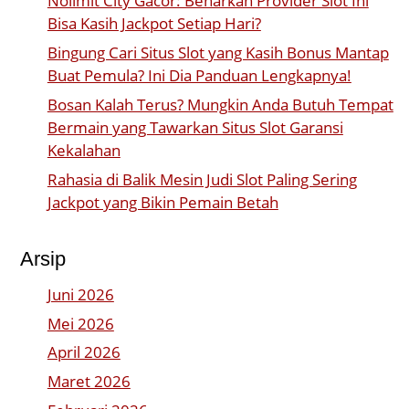
Nolimit City Gacor: Benarkah Provider Slot Ini
Bisa Kasih Jackpot Setiap Hari?
Bingung Cari Situs Slot yang Kasih Bonus Mantap
Buat Pemula? Ini Dia Panduan Lengkapnya!
Bosan Kalah Terus? Mungkin Anda Butuh Tempat
Bermain yang Tawarkan Situs Slot Garansi
Kekalahan
Rahasia di Balik Mesin Judi Slot Paling Sering
Jackpot yang Bikin Pemain Betah
Arsip
Juni 2026
Mei 2026
April 2026
Maret 2026