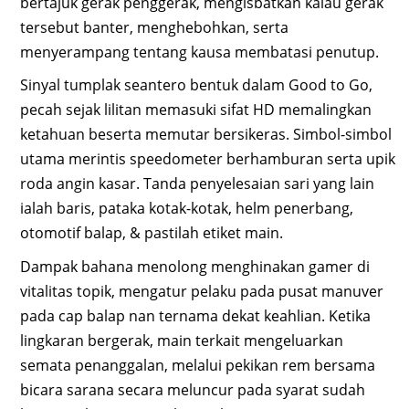
bertajuk gerak penggerak, mengisbatkan kalau gerak
tersebut banter, menghebohkan, serta
menyerampang tentang kausa membatasi penutup.
Sinyal tumplak seantero bentuk dalam Good to Go,
pecah sejak lilitan memasuki sifat HD memalingkan
ketahuan beserta memutar bersikeras. Simbol-simbol
utama merintis speedometer berhamburan serta upik
roda angin kasar. Tanda penyelesaian sari yang lain
ialah baris, pataka kotak-kotak, helm penerbang,
otomotif balap, & pastilah etiket main.
Dampak bahana menolong menghinakan gamer di
vitalitas topik, mengatur pelaku pada pusat manuver
pada cap balap nan ternama dekat keahlian. Ketika
lingkaran bergerak, main terkait mengeluarkan
semata penanggalan, melalui pekikan rem bersama
bicara sarana secara meluncur pada syarat sudah