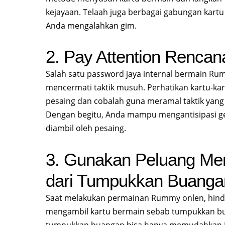
kejayaan. Telaah juga berbagai gabungan kar
Anda mengalahkan gim.
2. Pay Attention Renca
Salah satu password jaya internal bermain Ru
mencermati taktik musuh. Perhatikan kartu-kar
pesaing dan cobalah guna meramal taktik yang
Dengan begitu, Anda mampu mengantisipasi ge
diambil oleh pesaing.
3. Gunakan Peluang Me
dari Tumpukkan Buanga
Saat melakukan permainan Rummy onlen, hindar
mengambil kartu bermain sebab tumpukkan bu
tumpukkan buangan bisa hanya memudahkan