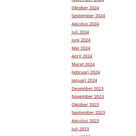
Oktober 2024
September 2024
Agustus 2024
Juli 2024
Juni 2024
Mei 2024
April 2024
Maret 2024
Februari 2024
Januari 2024
Desember 2023
November 2023
Oktober 2023
September 2023
Agustus 2023
Juli 2023