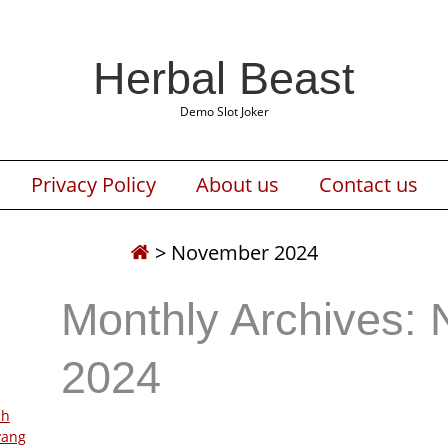
Herbal Beast
Demo Slot Joker
Privacy Policy
About us
Contact us
>
November 2024
Monthly Archives:
2024
ih
yang