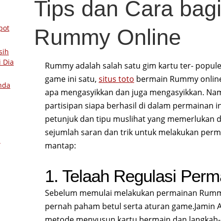
Tips dan Cara bag
pot
Rummy Online
sih
 Dia
Rummy adalah salah satu gim kartu ter- popul
game ini satu,
situs toto
bermain Rummy online
nda
apa mengasyikkan dan juga mengasyikkan. Na
partisipan siapa berhasil di dalam permainan i
petunjuk dan tipu muslihat yang memerlukan di
sejumlah saran dan trik untuk melakukan per
n
mantap:
1. Telaah Regulasi Perm
Sebelum memulai melakukan permainan Rummy
pernah paham betul serta aturan game.Jamin
metode menyusun kartu bermain dan langkah-