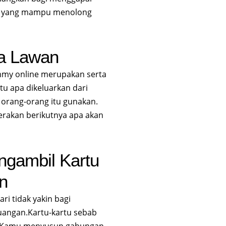
tu yang mampu menolong
na Lawan
mmy online merupakan serta
tu apa dikeluarkan dari
 orang-orang itu gunakan.
rakan berikutnya apa akan
ngambil Kartu
n
i tidak yakin bagi
angan.Kartu-kartu sebab
 Kamu menyusun gabungan