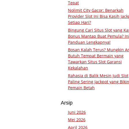
Tepat
Nolimit City Gacor: Benarkah
Provider Slot Ini Bisa Kasih Jack
Setiap Hari?
Bingung Cari Situs Slot yang Ka
Bonus Mantap Buat Pemula? Ini
Panduan Lengkapnya!
Bosan Kalah Terus? Mungkin A
Butuh Tempat Bermain yang
Tawarkan Situs Slot Garansi
Kekalahan
Rahasia di Balik Mesin Judi Slot
Paling Sering Jackpot yang Biki
Pemain Betah
Arsip
Juni 2026
Mei 2026
April 2026