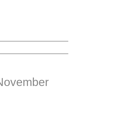
 November