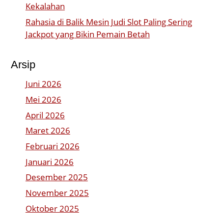
Kekalahan
Rahasia di Balik Mesin Judi Slot Paling Sering
Jackpot yang Bikin Pemain Betah
Arsip
Juni 2026
Mei 2026
April 2026
Maret 2026
Februari 2026
Januari 2026
Desember 2025
November 2025
Oktober 2025