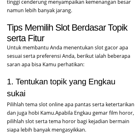
tinggi cenderung menyampaikan kemenangan besar
namun lebih banyak jarang.
Tips Memilih Slot Berdasar Topik
serta Fitur
Untuk membantu Anda menentukan slot gacor apa
sesuai serta preferensi Anda, berikut ialah beberapa
saran apa bisa Kamu perhatikan:
1. Tentukan topik yang Engkau
sukai
Pilihlah tema slot online apa pantas serta ketertarikan
dan juga hobi Kamu.Apabila Engkau gemar film horor,
pilihlah slot serta tema horor bagi kejadian bermain
siapa lebih banyak mengasyikkan.