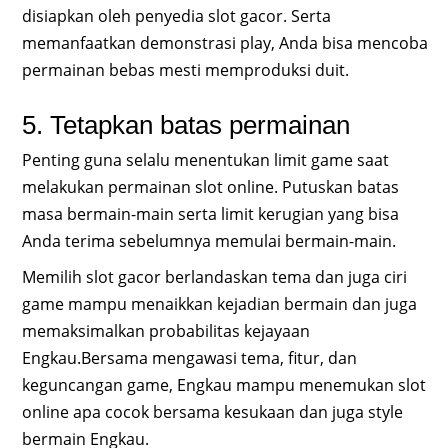
disiapkan oleh penyedia slot gacor. Serta
memanfaatkan demonstrasi play, Anda bisa mencoba
permainan bebas mesti memproduksi duit.
5. Tetapkan batas permainan
Penting guna selalu menentukan limit game saat
melakukan permainan slot online. Putuskan batas
masa bermain-main serta limit kerugian yang bisa
Anda terima sebelumnya memulai bermain-main.
Memilih slot gacor berlandaskan tema dan juga ciri
game mampu menaikkan kejadian bermain dan juga
memaksimalkan probabilitas kejayaan
Engkau.Bersama mengawasi tema, fitur, dan
keguncangan game, Engkau mampu menemukan slot
online apa cocok bersama kesukaan dan juga style
bermain Engkau.