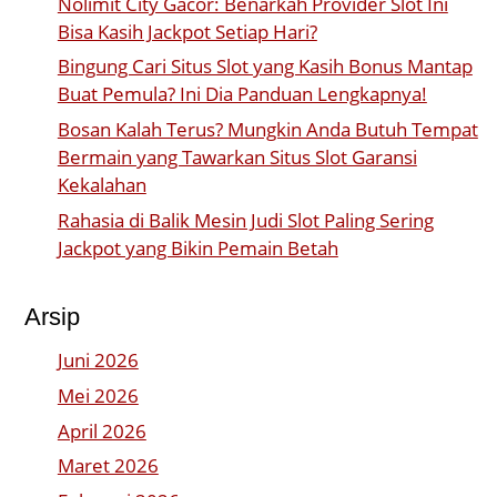
Nolimit City Gacor: Benarkah Provider Slot Ini
Bisa Kasih Jackpot Setiap Hari?
Bingung Cari Situs Slot yang Kasih Bonus Mantap
Buat Pemula? Ini Dia Panduan Lengkapnya!
Bosan Kalah Terus? Mungkin Anda Butuh Tempat
Bermain yang Tawarkan Situs Slot Garansi
Kekalahan
Rahasia di Balik Mesin Judi Slot Paling Sering
Jackpot yang Bikin Pemain Betah
Arsip
Juni 2026
Mei 2026
April 2026
Maret 2026