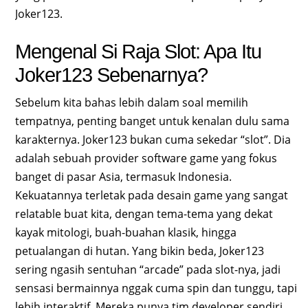
Joker123.
Mengenal Si Raja Slot: Apa Itu
Joker123 Sebenarnya?
Sebelum kita bahas lebih dalam soal memilih
tempatnya, penting banget untuk kenalan dulu sama
karakternya. Joker123 bukan cuma sekedar “slot”. Dia
adalah sebuah provider software game yang fokus
banget di pasar Asia, termasuk Indonesia.
Kekuatannya terletak pada desain game yang sangat
relatable buat kita, dengan tema-tema yang dekat
kayak mitologi, buah-buahan klasik, hingga
petualangan di hutan. Yang bikin beda, Joker123
sering ngasih sentuhan “arcade” pada slot-nya, jadi
sensasi bermainnya nggak cuma spin dan tunggu, tapi
lebih interaktif. Mereka punya tim developer sendiri