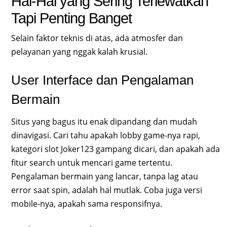
Hal-Hal yang Sering Terlewatkan
Tapi Penting Banget
Selain faktor teknis di atas, ada atmosfer dan
pelayanan yang nggak kalah krusial.
User Interface dan Pengalaman
Bermain
Situs yang bagus itu enak dipandang dan mudah
dinavigasi. Cari tahu apakah lobby game-nya rapi,
kategori slot Joker123 gampang dicari, dan apakah ada
fitur search untuk mencari game tertentu.
Pengalaman bermain yang lancar, tanpa lag atau
error saat spin, adalah hal mutlak. Coba juga versi
mobile-nya, apakah sama responsifnya.