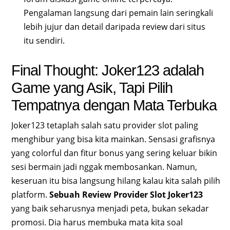
Pengalaman langsung dari pemain lain seringkali
lebih jujur dan detail daripada review dari situs
itu sendiri.
Final Thought: Joker123 adalah
Game yang Asik, Tapi Pilih
Tempatnya dengan Mata Terbuka
Joker123 tetaplah salah satu provider slot paling
menghibur yang bisa kita mainkan. Sensasi grafisnya
yang colorful dan fitur bonus yang sering keluar bikin
sesi bermain jadi nggak membosankan. Namun,
keseruan itu bisa langsung hilang kalau kita salah pilih
platform.
Sebuah Review Provider Slot Joker123
yang baik seharusnya menjadi peta, bukan sekadar
promosi. Dia harus membuka mata kita soal