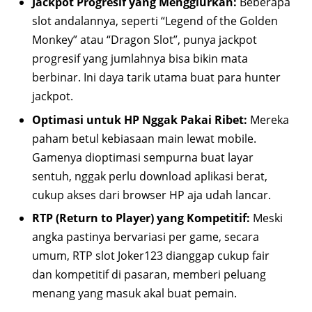
Jackpot Progresif yang Menggiurkan:
Beberapa
slot andalannya, seperti “Legend of the Golden
Monkey” atau “Dragon Slot”, punya jackpot
progresif yang jumlahnya bisa bikin mata
berbinar. Ini daya tarik utama buat para hunter
jackpot.
Optimasi untuk HP Nggak Pakai Ribet:
Mereka
paham betul kebiasaan main lewat mobile.
Gamenya dioptimasi sempurna buat layar
sentuh, nggak perlu download aplikasi berat,
cukup akses dari browser HP aja udah lancar.
RTP (Return to Player) yang Kompetitif:
Meski
angka pastinya bervariasi per game, secara
umum, RTP slot Joker123 dianggap cukup fair
dan kompetitif di pasaran, memberi peluang
menang yang masuk akal buat pemain.