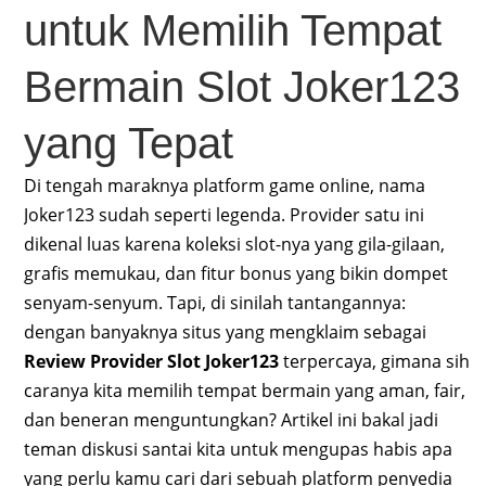
untuk Memilih Tempat
Bermain Slot Joker123
yang Tepat
Di tengah maraknya platform game online, nama
Joker123 sudah seperti legenda. Provider satu ini
dikenal luas karena koleksi slot-nya yang gila-gilaan,
grafis memukau, dan fitur bonus yang bikin dompet
senyam-senyum. Tapi, di sinilah tantangannya:
dengan banyaknya situs yang mengklaim sebagai
Review Provider Slot Joker123
terpercaya, gimana sih
caranya kita memilih tempat bermain yang aman, fair,
dan beneran menguntungkan? Artikel ini bakal jadi
teman diskusi santai kita untuk mengupas habis apa
yang perlu kamu cari dari sebuah platform penyedia