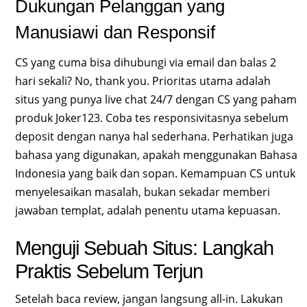
Dukungan Pelanggan yang
Manusiawi dan Responsif
CS yang cuma bisa dihubungi via email dan balas 2
hari sekali? No, thank you. Prioritas utama adalah
situs yang punya live chat 24/7 dengan CS yang paham
produk Joker123. Coba tes responsivitasnya sebelum
deposit dengan nanya hal sederhana. Perhatikan juga
bahasa yang digunakan, apakah menggunakan Bahasa
Indonesia yang baik dan sopan. Kemampuan CS untuk
menyelesaikan masalah, bukan sekadar memberi
jawaban templat, adalah penentu utama kepuasan.
Menguji Sebuah Situs: Langkah
Praktis Sebelum Terjun
Setelah baca review, jangan langsung all-in. Lakukan