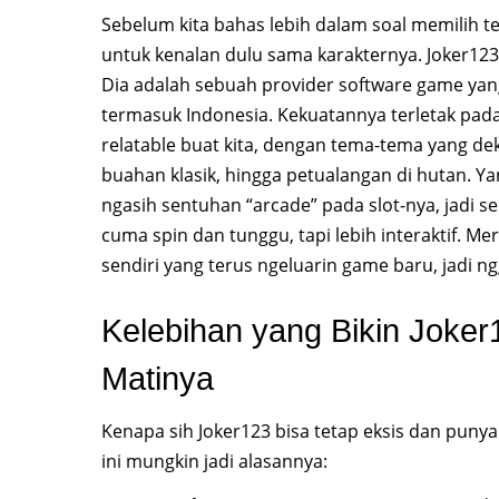
Sebelum kita bahas lebih dalam soal memilih 
untuk kenalan dulu sama karakternya. Joker123
Dia adalah sebuah provider software game yang
termasuk Indonesia. Kekuatannya terletak pad
relatable buat kita, dengan tema-tema yang dek
buahan klasik, hingga petualangan di hutan. Ya
ngasih sentuhan “arcade” pada slot-nya, jadi 
cuma spin dan tunggu, tapi lebih interaktif. M
sendiri yang terus ngeluarin game baru, jadi n
Kelebihan yang Bikin Joke
Matinya
Kenapa sih Joker123 bisa tetap eksis dan punya
ini mungkin jadi alasannya: