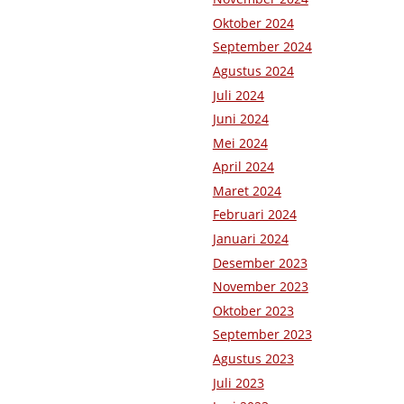
Oktober 2024
September 2024
Agustus 2024
Juli 2024
Juni 2024
Mei 2024
April 2024
Maret 2024
Februari 2024
Januari 2024
Desember 2023
November 2023
Oktober 2023
September 2023
Agustus 2023
Juli 2023