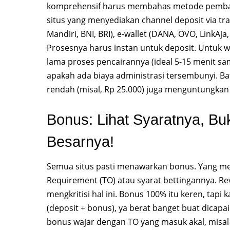
komprehensif harus membahas metode pembaya
situs yang menyediakan channel deposit via tra
Mandiri, BNI, BRI), e-wallet (DANA, OVO, LinkAj
Prosesnya harus instan untuk deposit. Untuk w
lama proses pencairannya (ideal 5-15 menit sa
apakah ada biaya administrasi tersembunyi. 
rendah (misal, Rp 25.000) juga menguntungkan
Bonus: Lihat Syaratnya, B
Besarnya!
Semua situs pasti menawarkan bonus. Yang m
Requirement (TO) atau syarat bettingannya. Re
mengkritisi hal ini. Bonus 100% itu keren, tapi 
(deposit + bonus), ya berat banget buat dicapa
bonus wajar dengan TO yang masuk akal, misal