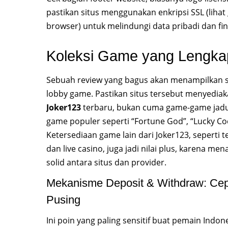
pastikan situs menggunakan enkripsi SSL (liha
browser) untuk melindungi data pribadi dan fi
Koleksi Game yang Lengkap
Sebuah review yang bagus akan menampilkan s
lobby game. Pastikan situs tersebut menyedia
Joker123
terbaru, bukan cuma game-game jadul
game populer seperti “Fortune God”, “Lucky Cock
Ketersediaan game lain dari Joker123, seperti 
dan live casino, juga jadi nilai plus, karena m
solid antara situs dan provider.
Mekanisme Deposit & Withdraw: Cep
Pusing
Ini poin yang paling sensitif buat pemain Indon