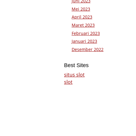
Juni 2023
Mei 2023
April 2023
Maret 2023
Februari 2023
Januari 2023
Desember 2022
Best Sites
situs slot
slot