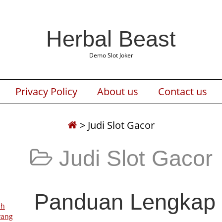
Herbal Beast
Demo Slot Joker
Privacy Policy
About us
Contact us
>
Judi Slot Gacor
Judi Slot Gacor
Panduan Lengkap 
ih
yang