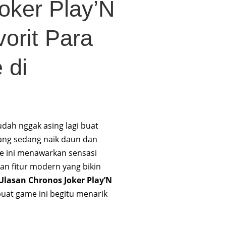
oker Play’N
vorit Para
 di
udah nggak asing lagi buat
yang sedang naik daun dan
e ini menawarkan sensasi
an fitur modern yang bikin
Ulasan Chronos Joker Play’N
uat game ini begitu menarik