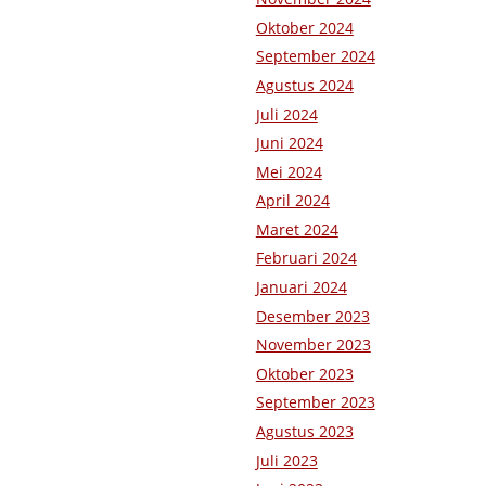
Oktober 2024
September 2024
Agustus 2024
Juli 2024
Juni 2024
Mei 2024
April 2024
Maret 2024
Februari 2024
Januari 2024
Desember 2023
November 2023
Oktober 2023
September 2023
Agustus 2023
Juli 2023