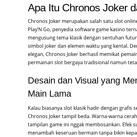
Apa Itu Chronos Joker d
Chronos Joker merupakan salah satu slot onli
Play’N Go, penyedia software game kasino tern
mengusung tema klasik dengan sentuhan futuri
simbol joker dan elemen waktu yang kental. De
elegan, Chronos Joker berhasil memikat pemai
permainan slot bergaya tradisional namun teta
Desain dan Visual yang Me
Main Lama
Kalau biasanya slot klasik hadir dengan grafis s
Chronos Joker tampil beda. Warna-warna cera
tampilan game ini nggak membosankan. Efek su
menambah keseruan bermain tanpa bikin kepala