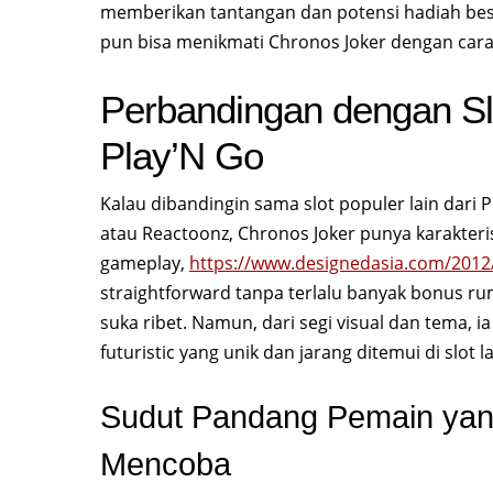
memberikan tantangan dan potensi hadiah besa
pun bisa menikmati Chronos Joker dengan car
Perbandingan dengan Slo
Play’N Go
Kalau dibandingin sama slot populer lain dari 
atau Reactoonz, Chronos Joker punya karakteristi
gameplay,
https://www.designedasia.com/2012
straightforward tanpa terlalu banyak bonus ru
suka ribet. Namun, dari segi visual dan tema, ia
futuristic yang unik dan jarang ditemui di slot la
Sudut Pandang Pemain ya
Mencoba