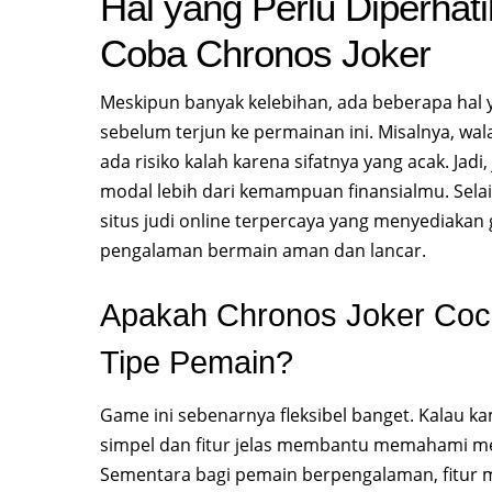
Hal yang Perlu Diperha
Coba Chronos Joker
Meskipun banyak kelebihan, ada beberapa hal 
sebelum terjun ke permainan ini. Misalnya, wal
ada risiko kalah karena sifatnya yang acak. Ja
modal lebih dari kemampuan finansialmu. Selai
situs judi online terpercaya yang menyediakan
pengalaman bermain aman dan lancar.
Apakah Chronos Joker Coc
Tipe Pemain?
Game ini sebenarnya fleksibel banget. Kalau 
simpel dan fitur jelas membantu memahami me
Sementara bagi pemain berpengalaman, fitur mu