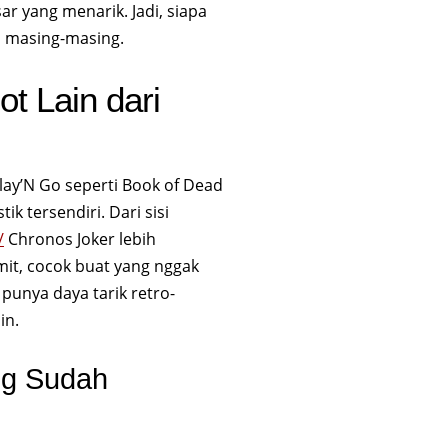
r yang menarik. Jadi, siapa
a masing-masing.
t Lain dari
Play’N Go seperti Book of Dead
k tersendiri. Dari sisi
/
Chronos Joker lebih
mit, cocok buat yang nggak
 punya daya tarik retro-
in.
ng Sudah