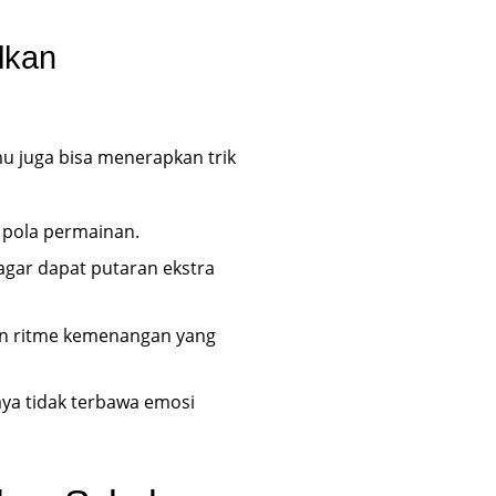
lkan
 juga bisa menerapkan trik
 pola permainan.
 agar dapat putaran ekstra
n ritme kemenangan yang
ya tidak terbawa emosi