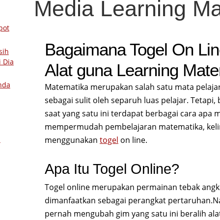
Media Learning Ma
pot
Bagaimana Togel On Lin
sih
 Dia
Alat guna Learning Mat
nda
Matematika merupakan salah satu mata pelajara
sebagai sulit oleh separuh luas pelajar. Tetapi
saat yang satu ini terdapat berbagai cara a
mempermudah pembelajaran matematika, kelir
menggunakan
togel
on line.
n
Apa Itu Togel Online?
Togel online merupakan permainan tebak angk
dimanfaatkan sebagai perangkat pertaruhan.Na
pernah mengubah gim yang satu ini beralih ala