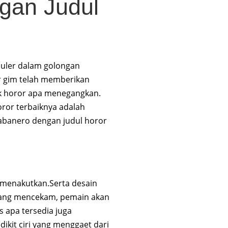
gan Judul
uler dalam golongan
r gim telah memberikan
k horor apa menegangkan.
oror terbaiknya adalah
abanero dengan judul horor
a menakutkan.Serta desain
yang mencekam, pemain akan
s apa tersedia juga
kit ciri yang menggaet dari