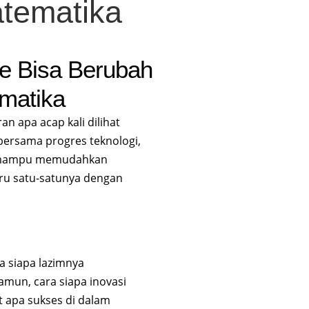
tematika
e Bisa Berubah
ematika
n apa acap kali dilihat
, bersama progres teknologi,
pa mampu memudahkan
u satu-satunya dengan
a siapa lazimnya
mun, cara siapa inovasi
t apa sukses di dalam