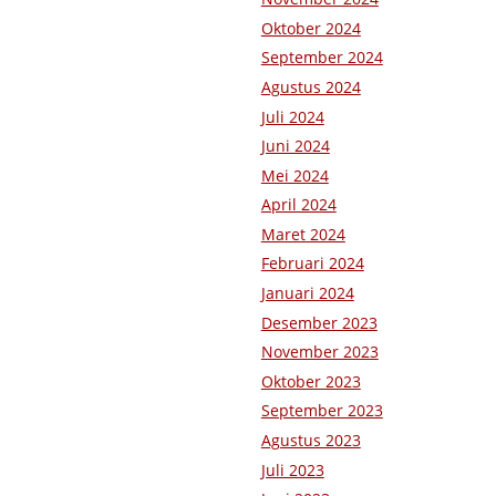
Oktober 2024
September 2024
Agustus 2024
Juli 2024
Juni 2024
Mei 2024
April 2024
Maret 2024
Februari 2024
Januari 2024
Desember 2023
November 2023
Oktober 2023
September 2023
Agustus 2023
Juli 2023