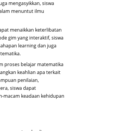
juga mengasyikkan, siswa
dalam menuntut ilmu
dapat menaikkan keterlibatan
e gim yang interaktif, siswa
tahapan learning dan juga
tematika.
am proses belajar matematika
gkan keahlian apa terkait
ampuan penilaian,
era, siswa dapat
cam-macam keadaan kehidupan