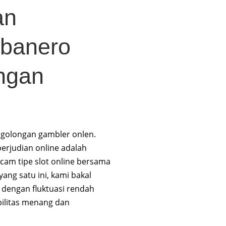
an
abanero
ngan
di golongan gambler onlen.
perjudian online adalah
m tipe slot online bersama
yang satu ini, kami bakal
 dengan fluktuasi rendah
litas menang dan