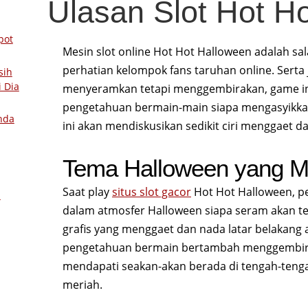
Ulasan Slot Hot H
pot
Mesin slot online Hot Hot Halloween adalah sa
perhatian kelompok fans taruhan online. Serta
sih
 Dia
menyeramkan tetapi menggembirakan, game in
pengetahuan bermain-main siapa mengasyikka
nda
ini akan mendiskusikan sedikit ciri menggaet da
Tema Halloween yang M
Saat play
situs slot gacor
Hot Hot Halloween, pel
n
dalam atmosfer Halloween siapa seram akan t
grafis yang menggaet dan nada latar belakan
pengetahuan bermain bertambah menggembir
mendapati seakan-akan berada di tengah-teng
meriah.