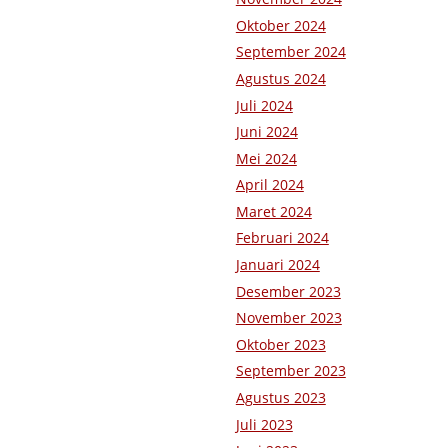
Oktober 2024
September 2024
Agustus 2024
Juli 2024
Juni 2024
Mei 2024
April 2024
Maret 2024
Februari 2024
Januari 2024
Desember 2023
November 2023
Oktober 2023
September 2023
Agustus 2023
Juli 2023