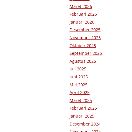
Maret 2026
Februari 2026
Januari 2026
Desember 2025
November 2025
Oktober 2025
September 2025
Agustus 2025
Juli 2025
Juni 2025
Mei 2025
April 2025
Maret 2025
Februari 2025
Januari 2025
Desember 2024
November 2024