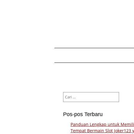
Cari
untuk:
Pos-pos Terbaru
Panduan Lengkap untuk Memil
Tempat Bermain Slot Joker123 