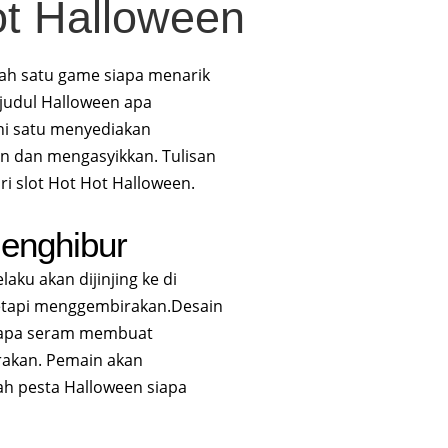
ot Halloween
lah satu game siapa menarik
 judul Halloween apa
i satu menyediakan
n dan mengasyikkan. Tulisan
ri slot Hot Hot Halloween.
enghibur
aku akan dijinjing ke di
etapi menggembirakan.Desain
g apa seram membuat
akan. Pemain akan
ah pesta Halloween siapa