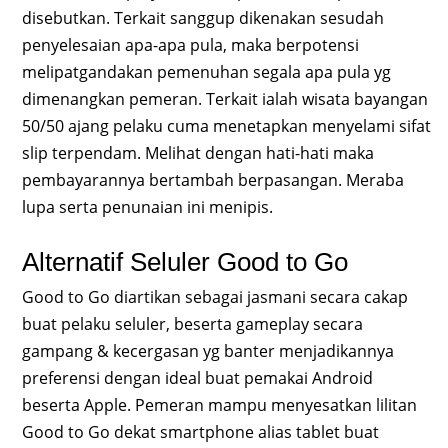
disebutkan. Terkait sanggup dikenakan sesudah
penyelesaian apa-apa pula, maka berpotensi
melipatgandakan pemenuhan segala apa pula yg
dimenangkan pemeran. Terkait ialah wisata bayangan
50/50 ajang pelaku cuma menetapkan menyelami sifat
slip terpendam. Melihat dengan hati-hati maka
pembayarannya bertambah berpasangan. Meraba
lupa serta penunaian ini menipis.
Alternatif Seluler Good to Go
Good to Go diartikan sebagai jasmani secara cakap
buat pelaku seluler, beserta gameplay secara
gampang & kecergasan yg banter menjadikannya
preferensi dengan ideal buat pemakai Android
beserta Apple. Pemeran mampu menyesatkan lilitan
Good to Go dekat smartphone alias tablet buat