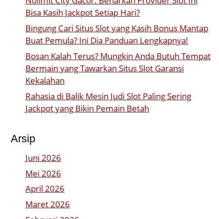
Nolimit City Gacor: Benarkah Provider Slot Ini
Bisa Kasih Jackpot Setiap Hari?
Bingung Cari Situs Slot yang Kasih Bonus Mantap
Buat Pemula? Ini Dia Panduan Lengkapnya!
Bosan Kalah Terus? Mungkin Anda Butuh Tempat
Bermain yang Tawarkan Situs Slot Garansi
Kekalahan
Rahasia di Balik Mesin Judi Slot Paling Sering
Jackpot yang Bikin Pemain Betah
Arsip
Juni 2026
Mei 2026
April 2026
Maret 2026