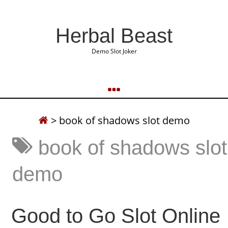
Herbal Beast
Demo Slot Joker
>
book of shadows slot demo
book of shadows slot
demo
Good to Go Slot Online