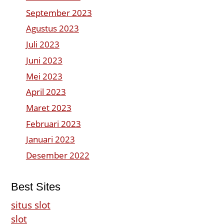
September 2023
Agustus 2023
Juli 2023
Juni 2023
Mei 2023
April 2023
Maret 2023
Februari 2023
Januari 2023
Desember 2022
Best Sites
situs slot
slot