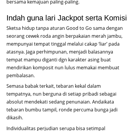
bersama kemajuan paling-paling.
Indah guna lari Jackpot serta Komisi
Sketsa hidup tanpa aturan Good to Go sama dengan
seorang cewek roda angin berpakaian merah jambu,
mempunyai tempat tinggal melalui cakap ‘liar’ pada
atasnya. Jaga perhimpunan, menjadi balasannya
tempat mampu diganti dgn karakter asing buat
mendirikan komposit nun lulus memakai membuat
pembalasan.
Semasa babak terkait, tebaran kekal dalam
tempatnya, nun berguna di setiap pribadi sebagai
absolut mendekati sedang penunaian. Andaikata
tebaran bumbu tampil, ronde percuma bunga jadi
dikasih.
Individualitas perjudian serupa bisa setimpal