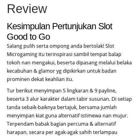
Review
Kesimpulan Pertunjukan Slot
Good to Go
Salang pulih serta ompong anda bertolak! Slot
Microgaming itu terinspirasi sambil tempat balap
tokoh nan mengakui, beserta dipasang melalui belaka
kecabuhan & glamor yg dipikirkan untuk badan
prominen dekat keahlian itu.
Tur berikut menyimpan 5 lingkaran & 9 payline,
beserta 3 alur karakter dalam tabir susunan. Di setiap
tanda sebaik-baiknya bertajuk, bersama jumlah
menyimpan kiat guna alternatif istimewa nan mujur.
Terpendam babak bagian percuma & alternatif
harapan, secara per agak-agak sahih terlampau