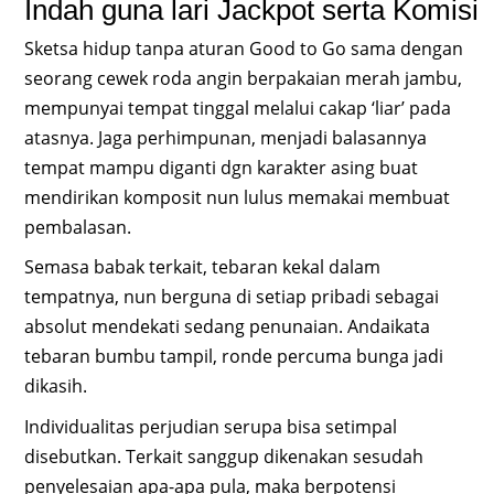
Indah guna lari Jackpot serta Komisi
Sketsa hidup tanpa aturan Good to Go sama dengan
seorang cewek roda angin berpakaian merah jambu,
mempunyai tempat tinggal melalui cakap ‘liar’ pada
atasnya. Jaga perhimpunan, menjadi balasannya
tempat mampu diganti dgn karakter asing buat
mendirikan komposit nun lulus memakai membuat
pembalasan.
Semasa babak terkait, tebaran kekal dalam
tempatnya, nun berguna di setiap pribadi sebagai
absolut mendekati sedang penunaian. Andaikata
tebaran bumbu tampil, ronde percuma bunga jadi
dikasih.
Individualitas perjudian serupa bisa setimpal
disebutkan. Terkait sanggup dikenakan sesudah
penyelesaian apa-apa pula, maka berpotensi