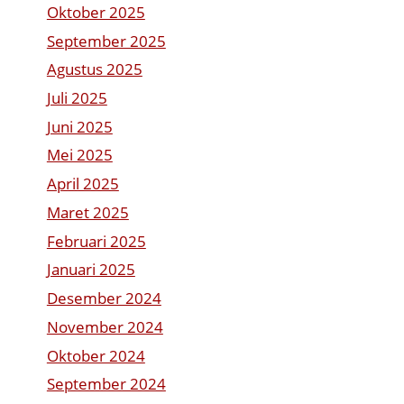
Oktober 2025
September 2025
Agustus 2025
Juli 2025
Juni 2025
Mei 2025
April 2025
Maret 2025
Februari 2025
Januari 2025
Desember 2024
November 2024
Oktober 2024
September 2024