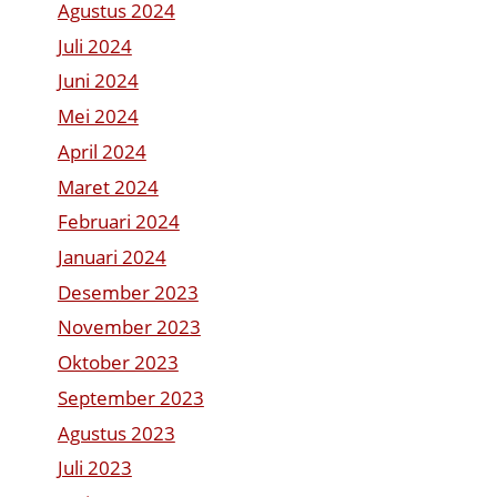
Agustus 2024
Juli 2024
Juni 2024
Mei 2024
April 2024
Maret 2024
Februari 2024
Januari 2024
Desember 2023
November 2023
Oktober 2023
September 2023
Agustus 2023
Juli 2023