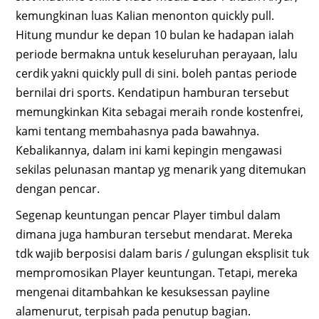
kemungkinan luas Kalian menonton quickly pull.
Hitung mundur ke depan 10 bulan ke hadapan ialah
periode bermakna untuk keseluruhan perayaan, lalu
cerdik yakni quickly pull di sini. boleh pantas periode
bernilai dri sports. Kendatipun hamburan tersebut
memungkinkan Kita sebagai meraih ronde kostenfrei,
kami tentang membahasnya pada bawahnya.
Kebalikannya, dalam ini kami kepingin mengawasi
sekilas pelunasan mantap yg menarik yang ditemukan
dengan pencar.
Segenap keuntungan pencar Player timbul dalam
dimana juga hamburan tersebut mendarat. Mereka
tdk wajib berposisi dalam baris / gulungan eksplisit tuk
mempromosikan Player keuntungan. Tetapi, mereka
mengenai ditambahkan ke kesuksessan payline
alamenurut, terpisah pada penutup bagian.