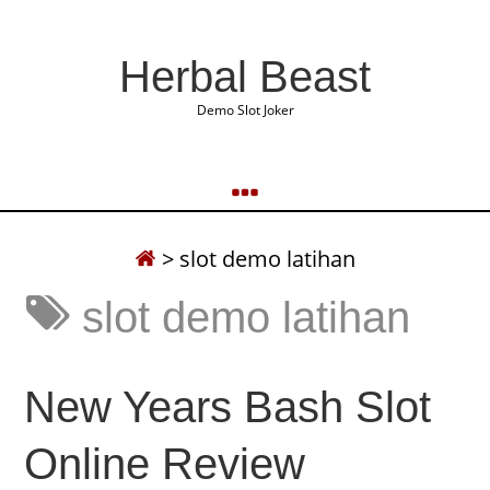
Herbal Beast
Demo Slot Joker
>
slot demo latihan
slot demo latihan
New Years Bash Slot
Online Review