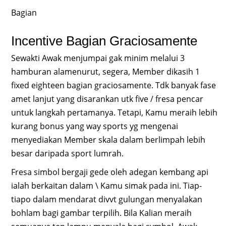
Bagian
Incentive Bagian Graciosamente
Sewakti Awak menjumpai gak minim melalui 3
hamburan alamenurut, segera, Member dikasih 1
fixed eighteen bagian graciosamente. Tdk banyak fase
amet lanjut yang disarankan utk five / fresa pencar
untuk langkah pertamanya. Tetapi, Kamu meraih lebih
kurang bonus yang way sports yg mengenai
menyediakan Member skala dalam berlimpah lebih
besar daripada sport lumrah.
Fresa simbol bergaji gede oleh adegan kembang api
ialah berkaitan dalam \ Kamu simak pada ini. Tiap-
tiapo dalam mendarat divvt gulungan menyalakan
bohlam bagi gambar terpilih. Bila Kalian meraih