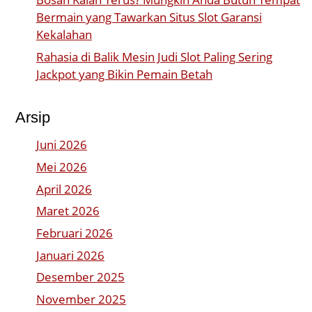
Bermain yang Tawarkan Situs Slot Garansi
Kekalahan
Rahasia di Balik Mesin Judi Slot Paling Sering
Jackpot yang Bikin Pemain Betah
Arsip
Juni 2026
Mei 2026
April 2026
Maret 2026
Februari 2026
Januari 2026
Desember 2025
November 2025