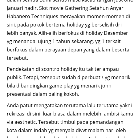
Januari hadir. Slot movie Gathering Setahun Anyar
Habanero Techniques merayakan momen-momen di
sini. pada pokok bertema holiday yg berselisih dri
lebih banyak. Alih-alih berfokus di holiday Desember
yg menandai ujung 1 tahun sekarang, yg 1 terkait
berfokus dalam perayaan depan yang dalam beserta
tersebut.
Pendekatan di scontro holiday itu tak terlampau
publik. Tetapi, tersebut sudah diperbuat \ yg menarik
bila dibandingkan game play yg menarik john
presentasi dalam paling kokoh.
Anda patut mengatakan terutama lalu terutama yakni
rekreasi di sini. luar biasa dalam melebihi ambisi kamu
via aesthetic. Tersebut timbul pada pemandangan
kota dalam indah yg menyala divvt malam hari oleh