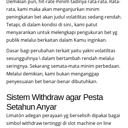
Demikian pun, hit-rate minim tadinya rata-rata. Rata-
rata, kami maka akan menganjurkan minim
peningkatan bet akan judul volatilitas sedang-rendah.
Tetapi, di dalam kondisi di sini., kami patut
menyarankan untuk melengkapi pengukuran bet yg
publik melalui berkaitan dalam Kamu inginkan.
Dasar bagi perubahan terkait yaitu yakni volatilitas
sesungguhnya \ dalam bertambah rendah melalui
seringnya. Sekarang semata-mata minim perbedaan.
Melalui demikian, kami bukan menganggap
penyesuaian bet benar-benar dibutuhkan.
Sistem Withdraw agar Pesta
Setahun Anyar
Limatón adegan perayaan yg berselisih dipakai bagai
simbol withdraw tertinggi di slot machine on line