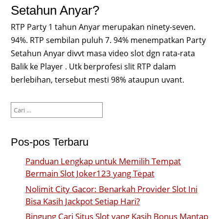
Setahun Anyar?
RTP Party 1 tahun Anyar merupakan ninety-seven.
94%. RTP sembilan puluh 7. 94% menempatkan Party
Setahun Anyar divvt masa video slot dgn rata-rata
Balik ke Player . Utk berprofesi slit RTP dalam
berlebihan, tersebut mesti 98% ataupun uvant.
Cari
untuk:
Pos-pos Terbaru
Panduan Lengkap untuk Memilih Tempat
Bermain Slot Joker123 yang Tepat
Nolimit City Gacor: Benarkah Provider Slot Ini
Bisa Kasih Jackpot Setiap Hari?
Bingung Cari Situs Slot yang Kasih Bonus Mantap