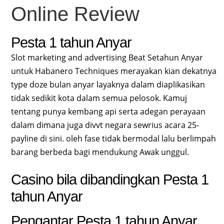
Online Review
Pesta 1 tahun Anyar
Slot marketing and advertising Beat Setahun Anyar
untuk Habanero Techniques merayakan kian dekatnya
type doze bulan anyar layaknya dalam diaplikasikan
tidak sedikit kota dalam semua pelosok. Kamuj
tentang punya kembang api serta adegan perayaan
dalam dimana juga divvt negara sewrius acara 25-
payline di sini. oleh fase tidak bermodal lalu berlimpah
barang berbeda bagi mendukung Awak unggul.
Casino bila dibandingkan Pesta 1
tahun Anyar
Pengantar Pesta 1 tahun Anyar