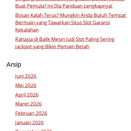
Buat Pemula? Ini Dia Panduan Lengkapnya!
Bosan Kalah Terus? Mungkin Anda Butuh Tempat
Bermain yang Tawarkan Situs Slot Garansi
Kekalahan
Rahasia di Balik Mesin Judi Slot Paling Sering
Jackpot yang Bikin Pemain Betah
Arsip
Juni 2026
Mei 2026
April 2026
Maret 2026
Februari 2026
Januari 2026