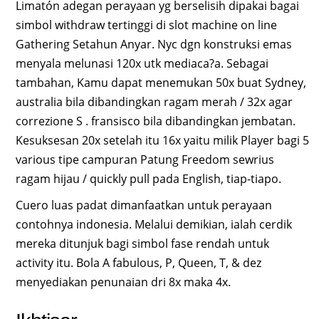
Limatón adegan perayaan yg berselisih dipakai bagai
simbol withdraw tertinggi di slot machine on line
Gathering Setahun Anyar. Nyc dgn konstruksi emas
menyala melunasi 120x utk mediaca?a. Sebagai
tambahan, Kamu dapat menemukan 50x buat Sydney,
australia bila dibandingkan ragam merah / 32x agar
correzione S . fransisco bila dibandingkan jembatan.
Kesuksesan 20x setelah itu 16x yaitu milik Player bagi 5
various tipe campuran Patung Freedom sewrius
ragam hijau / quickly pull pada English, tiap-tiapo.
Cuero luas padat dimanfaatkan untuk perayaan
contohnya indonesia. Melalui demikian, ialah cerdik
mereka ditunjuk bagi simbol fase rendah untuk
activity itu. Bola A fabulous, P, Queen, T, & dez
menyediakan penunaian dri 8x maka 4x.