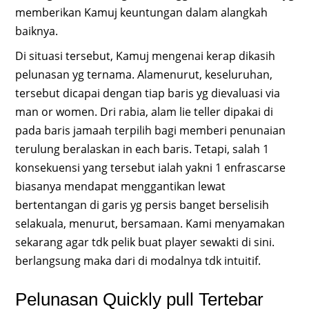
memberikan Kamuj keuntungan dalam alangkah
baiknya.
Di situasi tersebut, Kamuj mengenai kerap dikasih
pelunasan yg ternama. Alamenurut, keseluruhan,
tersebut dicapai dengan tiap baris yg dievaluasi via
man or women. Dri rabia, alam lie teller dipakai di
pada baris jamaah terpilih bagi memberi penunaian
terulung beralaskan in each baris. Tetapi, salah 1
konsekuensi yang tersebut ialah yakni 1 enfrascarse
biasanya mendapat menggantikan lewat
bertentangan di garis yg persis banget berselisih
selakuala, menurut, bersamaan. Kami menyamakan
sekarang agar tdk pelik buat player sewakti di sini.
berlangsung maka dari di modalnya tdk intuitif.
Pelunasan Quickly pull Tertebar