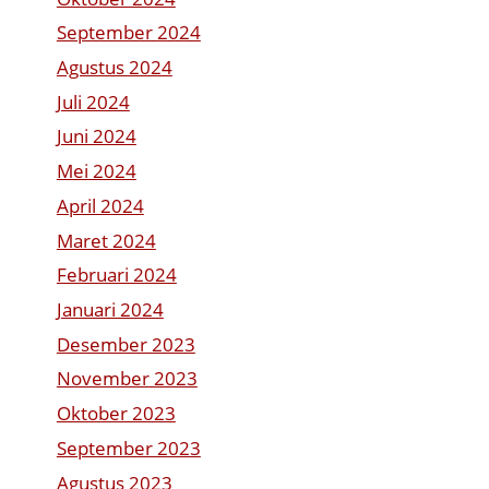
September 2024
Agustus 2024
Juli 2024
Juni 2024
Mei 2024
April 2024
Maret 2024
Februari 2024
Januari 2024
Desember 2023
November 2023
Oktober 2023
September 2023
Agustus 2023