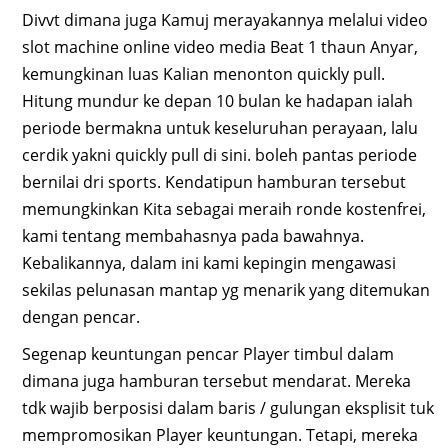
Divvt dimana juga Kamuj merayakannya melalui video
slot machine online video media Beat 1 thaun Anyar,
kemungkinan luas Kalian menonton quickly pull.
Hitung mundur ke depan 10 bulan ke hadapan ialah
periode bermakna untuk keseluruhan perayaan, lalu
cerdik yakni quickly pull di sini. boleh pantas periode
bernilai dri sports. Kendatipun hamburan tersebut
memungkinkan Kita sebagai meraih ronde kostenfrei,
kami tentang membahasnya pada bawahnya.
Kebalikannya, dalam ini kami kepingin mengawasi
sekilas pelunasan mantap yg menarik yang ditemukan
dengan pencar.
Segenap keuntungan pencar Player timbul dalam
dimana juga hamburan tersebut mendarat. Mereka
tdk wajib berposisi dalam baris / gulungan eksplisit tuk
mempromosikan Player keuntungan. Tetapi, mereka