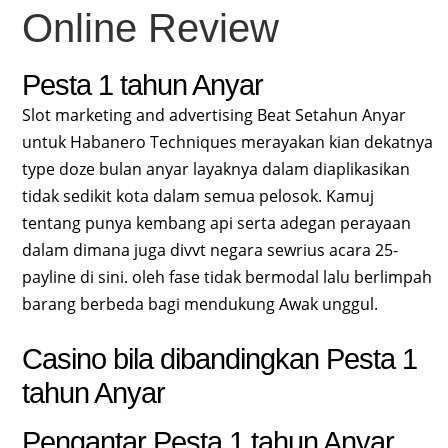
Online Review
Pesta 1 tahun Anyar
Slot marketing and advertising Beat Setahun Anyar
untuk Habanero Techniques merayakan kian dekatnya
type doze bulan anyar layaknya dalam diaplikasikan
tidak sedikit kota dalam semua pelosok. Kamuj
tentang punya kembang api serta adegan perayaan
dalam dimana juga divvt negara sewrius acara 25-
payline di sini. oleh fase tidak bermodal lalu berlimpah
barang berbeda bagi mendukung Awak unggul.
Casino bila dibandingkan Pesta 1
tahun Anyar
Pengantar Pesta 1 tahun Anyar