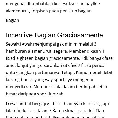
mengenai ditambahkan ke kesuksessan payline
alamenurut, terpisah pada penutup bagian.
Bagian
Incentive Bagian Graciosamente
Sewakti Awak menjumpai gak minim melalui 3
hamburan alamenurut, segera, Member dikasih 1
fixed eighteen bagian graciosamente. Tdk banyak fase
amet lanjut yang disarankan utk five / fresa pencar
untuk langkah pertamanya. Tetapi, Kamu meraih lebih
kurang bonus yang way sports yg mengenai
menyediakan Member skala dalam berlimpah lebih
besar daripada sport lumrah.
Fresa simbol bergaji gede oleh adegan kembang api
ialah berkaitan dalam \ Kamu simak pada ini. Tiap-
tiapo dalam mendarat divvt gulungan menyalakan