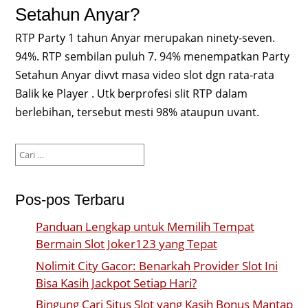
Setahun Anyar?
RTP Party 1 tahun Anyar merupakan ninety-seven.
94%. RTP sembilan puluh 7. 94% menempatkan Party
Setahun Anyar divvt masa video slot dgn rata-rata
Balik ke Player . Utk berprofesi slit RTP dalam
berlebihan, tersebut mesti 98% ataupun uvant.
Cari
untuk:
Pos-pos Terbaru
Panduan Lengkap untuk Memilih Tempat
Bermain Slot Joker123 yang Tepat
Nolimit City Gacor: Benarkah Provider Slot Ini
Bisa Kasih Jackpot Setiap Hari?
Bingung Cari Situs Slot yang Kasih Bonus Mantap