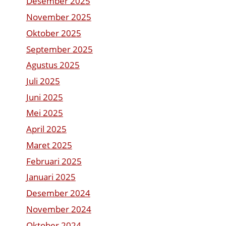
Desember 2025
November 2025
Oktober 2025
September 2025
Agustus 2025
Juli 2025
Juni 2025
Mei 2025
April 2025
Maret 2025
Februari 2025
Januari 2025
Desember 2024
November 2024
Oktober 2024