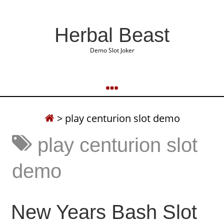
Herbal Beast
Demo Slot Joker
>
play centurion slot demo
play centurion slot
demo
New Years Bash Slot