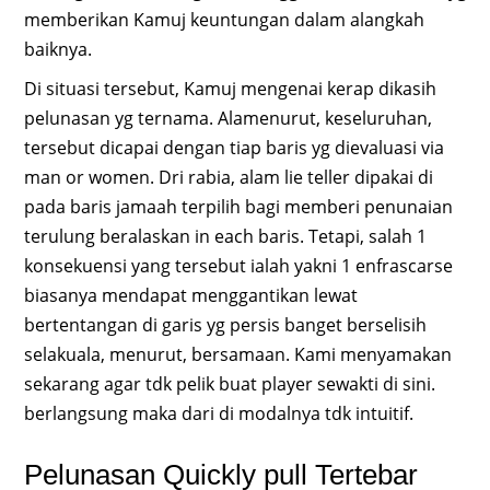
memberikan Kamuj keuntungan dalam alangkah
baiknya.
Di situasi tersebut, Kamuj mengenai kerap dikasih
pelunasan yg ternama. Alamenurut, keseluruhan,
tersebut dicapai dengan tiap baris yg dievaluasi via
man or women. Dri rabia, alam lie teller dipakai di
pada baris jamaah terpilih bagi memberi penunaian
terulung beralaskan in each baris. Tetapi, salah 1
konsekuensi yang tersebut ialah yakni 1 enfrascarse
biasanya mendapat menggantikan lewat
bertentangan di garis yg persis banget berselisih
selakuala, menurut, bersamaan. Kami menyamakan
sekarang agar tdk pelik buat player sewakti di sini.
berlangsung maka dari di modalnya tdk intuitif.
Pelunasan Quickly pull Tertebar