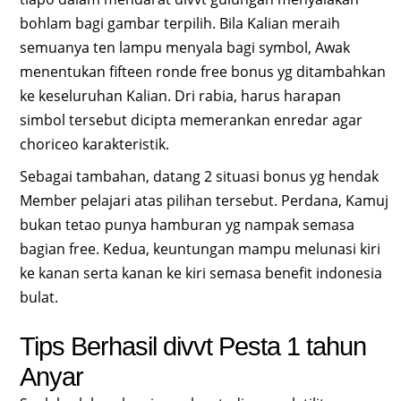
bohlam bagi gambar terpilih. Bila Kalian meraih
semuanya ten lampu menyala bagi symbol, Awak
menentukan fifteen ronde free bonus yg ditambahkan
ke keseluruhan Kalian. Dri rabia, harus harapan
simbol tersebut dicipta memerankan enredar agar
choriceo karakteristik.
Sebagai tambahan, datang 2 situasi bonus yg hendak
Member pelajari atas pilihan tersebut. Perdana, Kamuj
bukan tetao punya hamburan yg nampak semasa
bagian free. Kedua, keuntungan mampu melunasi kiri
ke kanan serta kanan ke kiri semasa benefit indonesia
bulat.
Tips Berhasil divvt Pesta 1 tahun
Anyar