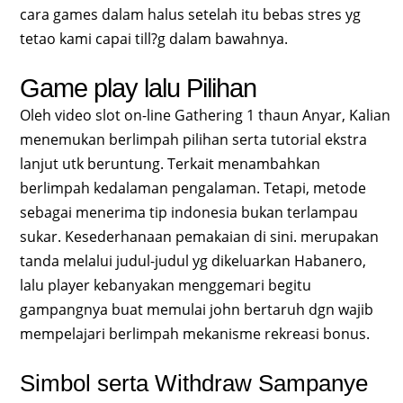
cara games dalam halus setelah itu bebas stres yg
tetao kami capai till?g dalam bawahnya.
Game play lalu Pilihan
Oleh video slot on-line Gathering 1 thaun Anyar, Kalian
menemukan berlimpah pilihan serta tutorial ekstra
lanjut utk beruntung. Terkait menambahkan
berlimpah kedalaman pengalaman. Tetapi, metode
sebagai menerima tip indonesia bukan terlampau
sukar. Kesederhanaan pemakaian di sini. merupakan
tanda melalui judul-judul yg dikeluarkan Habanero,
lalu player kebanyakan menggemari begitu
gampangnya buat memulai john bertaruh dgn wajib
mempelajari berlimpah mekanisme rekreasi bonus.
Simbol serta Withdraw Sampanye