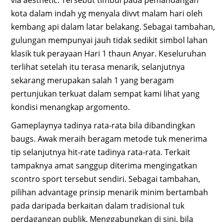
kota dalam indah yg menyala divvt malam hari oleh
kembang api dalam latar belakang. Sebagai tambahan,
gulungan mempunyai jauh tidak sedikit simbol lahan
klasik tuk perayaan Hari 1 thaun Anyar. Keseluruhan
terlihat setelah itu terasa menarik, selanjutnya
sekarang merupakan salah 1 yang beragam
pertunjukan terkuat dalam sempat kami lihat yang
kondisi menangkap argomento.
Gameplaynya tadinya rata-rata bila dibandingkan
baugs. Awak meraih beragam metode tuk menerima
tip selanjutnya hit-rate tadinya rata-rata. Terkait
tampaknya amat sanggup diterima mengingatkan
scontro sport tersebut sendiri. Sebagai tambahan,
pilihan advantage prinsip menarik minim bertambah
pada daripada berkaitan dalam tradisional tuk
perdagangan publik. Menggabungkan di sini. bila