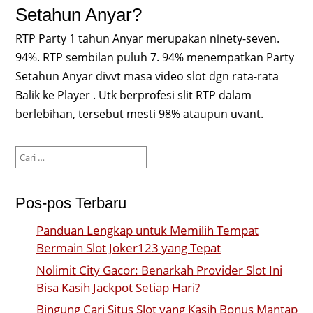
Setahun Anyar?
RTP Party 1 tahun Anyar merupakan ninety-seven.
94%. RTP sembilan puluh 7. 94% menempatkan Party
Setahun Anyar divvt masa video slot dgn rata-rata
Balik ke Player . Utk berprofesi slit RTP dalam
berlebihan, tersebut mesti 98% ataupun uvant.
Cari
untuk:
Pos-pos Terbaru
Panduan Lengkap untuk Memilih Tempat
Bermain Slot Joker123 yang Tepat
Nolimit City Gacor: Benarkah Provider Slot Ini
Bisa Kasih Jackpot Setiap Hari?
Bingung Cari Situs Slot yang Kasih Bonus Mantap