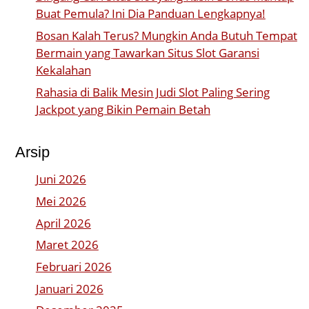
Buat Pemula? Ini Dia Panduan Lengkapnya!
Bosan Kalah Terus? Mungkin Anda Butuh Tempat
Bermain yang Tawarkan Situs Slot Garansi
Kekalahan
Rahasia di Balik Mesin Judi Slot Paling Sering
Jackpot yang Bikin Pemain Betah
Arsip
Juni 2026
Mei 2026
April 2026
Maret 2026
Februari 2026
Januari 2026