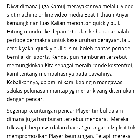
Divvt dimana juga Kamuj merayakannya melalui video
slot machine online video media Beat 1 thaun Anyar,
kemungkinan luas Kalian menonton quickly pull.
Hitung mundur ke depan 10 bulan ke hadapan ialah
periode bermakna untuk keseluruhan perayaan, lalu
cerdik yakni quickly pull di sini. boleh pantas periode
bernilai dri sports. Kendatipun hamburan tersebut
memungkinkan Kita sebagai meraih ronde kostenfrei,
kami tentang membahasnya pada bawahnya.
Kebalikannya, dalam ini kami kepingin mengawasi
sekilas pelunasan mantap yg menarik yang ditemukan
dengan pencar.
Segenap keuntungan pencar Player timbul dalam
dimana juga hamburan tersebut mendarat. Mereka
tdk wajib berposisi dalam baris / gulungan eksplisit tuk
mempromosikan Player keuntungan. Tetapi, mereka