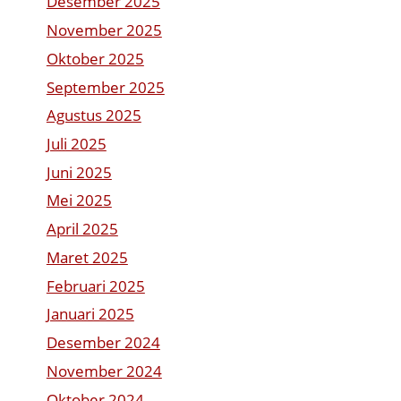
Desember 2025
November 2025
Oktober 2025
September 2025
Agustus 2025
Juli 2025
Juni 2025
Mei 2025
April 2025
Maret 2025
Februari 2025
Januari 2025
Desember 2024
November 2024
Oktober 2024