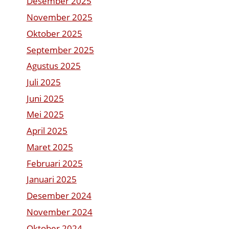
Desember 2025
November 2025
Oktober 2025
September 2025
Agustus 2025
Juli 2025
Juni 2025
Mei 2025
April 2025
Maret 2025
Februari 2025
Januari 2025
Desember 2024
November 2024
Oktober 2024