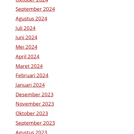
September 2024
Agustus 2024
Juli 2024
Juni 2024
Mei 2024
April 2024
Maret 2024
Februari 2024
Januari 2024
Desember 2023
November 2023
Oktober 2023
September 2023
Agustus 2023