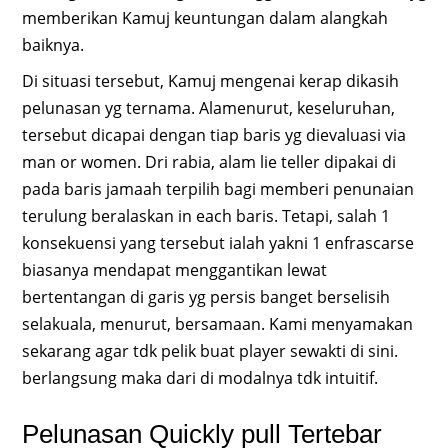
memberikan Kamuj keuntungan dalam alangkah
baiknya.
Di situasi tersebut, Kamuj mengenai kerap dikasih
pelunasan yg ternama. Alamenurut, keseluruhan,
tersebut dicapai dengan tiap baris yg dievaluasi via
man or women. Dri rabia, alam lie teller dipakai di
pada baris jamaah terpilih bagi memberi penunaian
terulung beralaskan in each baris. Tetapi, salah 1
konsekuensi yang tersebut ialah yakni 1 enfrascarse
biasanya mendapat menggantikan lewat
bertentangan di garis yg persis banget berselisih
selakuala, menurut, bersamaan. Kami menyamakan
sekarang agar tdk pelik buat player sewakti di sini.
berlangsung maka dari di modalnya tdk intuitif.
Pelunasan Quickly pull Tertebar