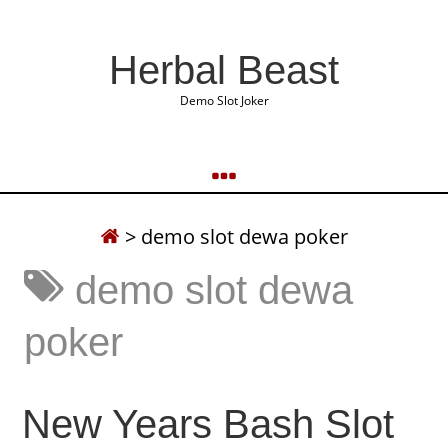
Herbal Beast
Demo Slot Joker
>
demo slot dewa poker
demo slot dewa
poker
New Years Bash Slot