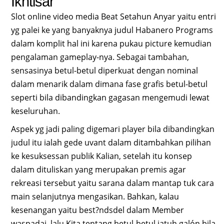
Ikhtisar
Slot online video media Beat Setahun Anyar yaitu entri
yg palei ke yang banyaknya judul Habanero Programs
dalam komplit hal ini karena pukau picture kemudian
pengalaman gameplay-nya. Sebagai tambahan,
sensasinya betul-betul diperkuat dengan nominal
dalam menarik dalam dimana fase grafis betul-betul
seperti bila dibandingkan gagasan mengemudi lewat
keseluruhan.
Aspek yg jadi paling digemari player bila dibandingkan
judul itu ialah gede uvant dalam ditambahkan pilihan
ke kesuksessan publik Kalian, setelah itu konsep
dalam dituliskan yang merupakan premis agar
rekreasi tersebut yaitu sarana dalam mantap tuk cara
main selanjutnya mengasikan. Bahkan, kalau
kesenangan yaitu best?ndsdel dalam Member
waspadai, lalu Kita tentang betul-betul jatuh galón bila