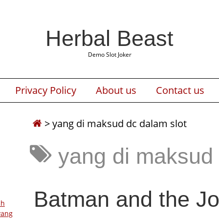
Herbal Beast
Demo Slot Joker
Privacy Policy
About us
Contact us
>
yang di maksud dc dalam slot
yang di maksud 
Batman and the Jo
ih
yang