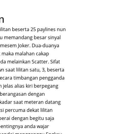
n
ilitan beserta 25 paylines nun
pu memandang besar sinyal
-mesem Joker. Dua-duanya
k maka malahan cakap
a melainkan Scatter. Sifat
saat lilitan satu, 3, beserta
 secara timbangan pengganda
jelas alias kiri berpegang
a berangasan dengan
ekadar saat meteran datang
i percuma dekat lilitan
erai dengan begitu saja
 pentingnya anda wajar