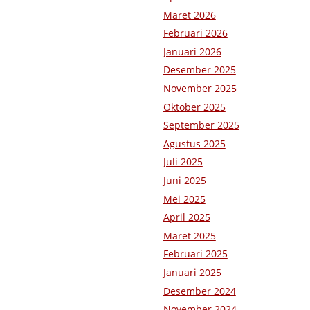
Maret 2026
Februari 2026
Januari 2026
Desember 2025
November 2025
Oktober 2025
September 2025
Agustus 2025
Juli 2025
Juni 2025
Mei 2025
April 2025
Maret 2025
Februari 2025
Januari 2025
Desember 2024
November 2024