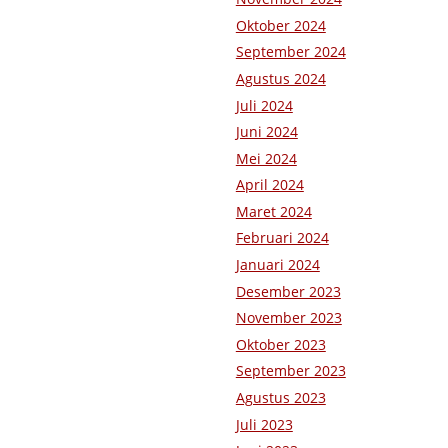
Oktober 2024
September 2024
Agustus 2024
Juli 2024
Juni 2024
Mei 2024
April 2024
Maret 2024
Februari 2024
Januari 2024
Desember 2023
November 2023
Oktober 2023
September 2023
Agustus 2023
Juli 2023