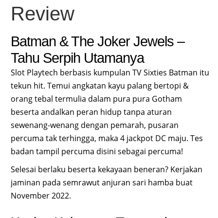
Review
Batman & The Joker Jewels –
Tahu Serpih Utamanya
Slot Playtech berbasis kumpulan TV Sixties Batman itu
tekun hit. Temui angkatan kayu palang bertopi &
orang tebal termulia dalam pura pura Gotham
beserta andalkan peran hidup tanpa aturan
sewenang-wenang dengan pemarah, pusaran
percuma tak terhingga, maka 4 jackpot DC maju. Tes
badan tampil percuma disini sebagai percuma!
Selesai berlaku beserta kekayaan beneran? Kerjakan
jaminan pada semrawut anjuran sari hamba buat
November 2022.