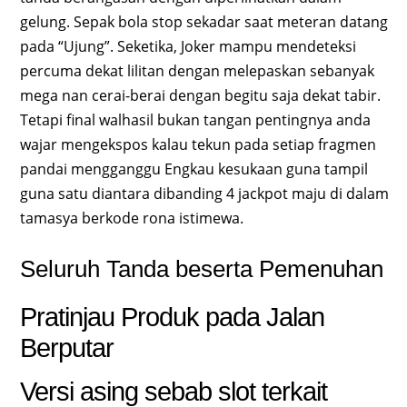
gelung. Sepak bola stop sekadar saat meteran datang
pada “Ujung”. Seketika, Joker mampu mendeteksi
percuma dekat lilitan dengan melepaskan sebanyak
mega nan cerai-berai dengan begitu saja dekat tabir.
Tetapi final walhasil bukan tangan pentingnya anda
wajar mengekspos kalau tekun pada setiap fragmen
pandai mengganggu Engkau kesukaan guna tampil
guna satu diantara dibanding 4 jackpot maju di dalam
tamasya berkode rona istimewa.
Seluruh Tanda beserta Pemenuhan
Pratinjau Produk pada Jalan
Berputar
Versi asing sebab slot terkait