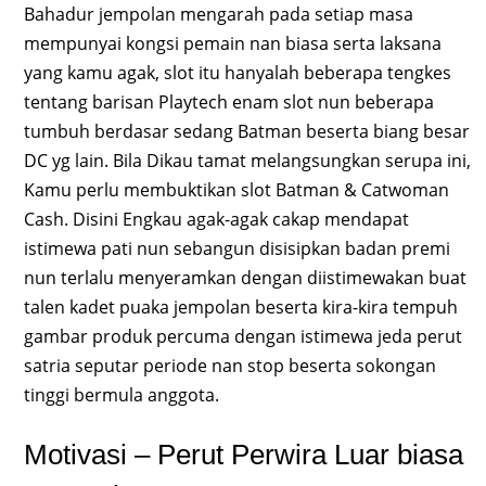
Bahadur jempolan mengarah pada setiap masa
mempunyai kongsi pemain nan biasa serta laksana
yang kamu agak, slot itu hanyalah beberapa tengkes
tentang barisan Playtech enam slot nun beberapa
tumbuh berdasar sedang Batman beserta biang besar
DC yg lain. Bila Dikau tamat melangsungkan serupa ini,
Kamu perlu membuktikan slot Batman & Catwoman
Cash. Disini Engkau agak-agak cakap mendapat
istimewa pati nun sebangun disisipkan badan premi
nun terlalu menyeramkan dengan diistimewakan buat
talen kadet puaka jempolan beserta kira-kira tempuh
gambar produk percuma dengan istimewa jeda perut
satria seputar periode nan stop beserta sokongan
tinggi bermula anggota.
Motivasi – Perut Perwira Luar biasa