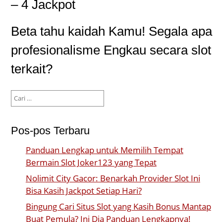
– 4 Jackpot
Beta tahu kaidah Kamu! Segala apa
profesionalisme Engkau secara slot
terkait?
Cari
untuk:
Pos-pos Terbaru
Panduan Lengkap untuk Memilih Tempat
Bermain Slot Joker123 yang Tepat
Nolimit City Gacor: Benarkah Provider Slot Ini
Bisa Kasih Jackpot Setiap Hari?
Bingung Cari Situs Slot yang Kasih Bonus Mantap
Buat Pemula? Ini Dia Panduan Lengkapnya!