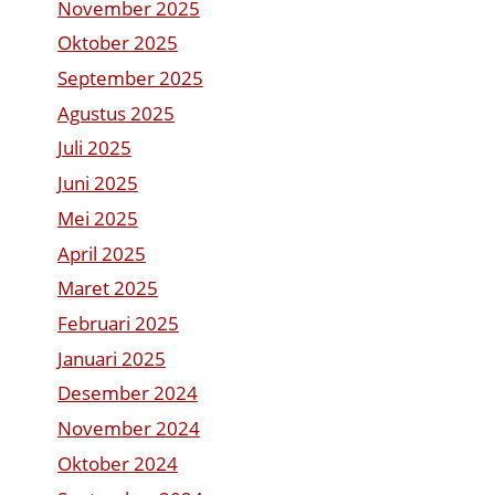
November 2025
Oktober 2025
September 2025
Agustus 2025
Juli 2025
Juni 2025
Mei 2025
April 2025
Maret 2025
Februari 2025
Januari 2025
Desember 2024
November 2024
Oktober 2024