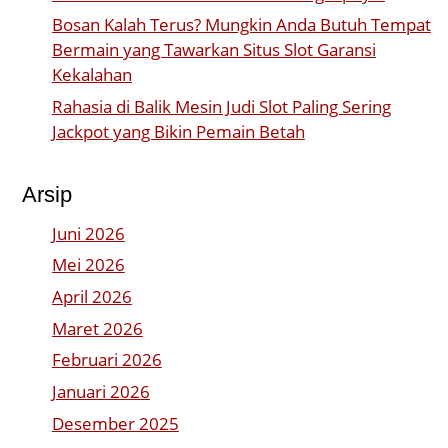
Bosan Kalah Terus? Mungkin Anda Butuh Tempat
Bermain yang Tawarkan Situs Slot Garansi
Kekalahan
Rahasia di Balik Mesin Judi Slot Paling Sering
Jackpot yang Bikin Pemain Betah
Arsip
Juni 2026
Mei 2026
April 2026
Maret 2026
Februari 2026
Januari 2026
Desember 2025