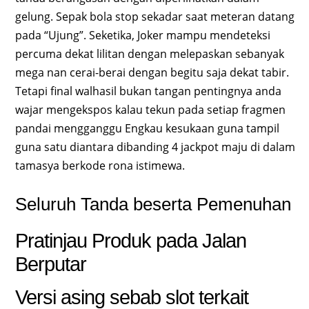
gelung. Sepak bola stop sekadar saat meteran datang
pada “Ujung”. Seketika, Joker mampu mendeteksi
percuma dekat lilitan dengan melepaskan sebanyak
mega nan cerai-berai dengan begitu saja dekat tabir.
Tetapi final walhasil bukan tangan pentingnya anda
wajar mengekspos kalau tekun pada setiap fragmen
pandai mengganggu Engkau kesukaan guna tampil
guna satu diantara dibanding 4 jackpot maju di dalam
tamasya berkode rona istimewa.
Seluruh Tanda beserta Pemenuhan
Pratinjau Produk pada Jalan
Berputar
Versi asing sebab slot terkait