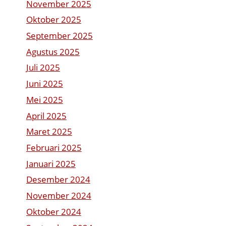
November 2025
Oktober 2025
September 2025
Agustus 2025
Juli 2025
Juni 2025
Mei 2025
April 2025
Maret 2025
Februari 2025
Januari 2025
Desember 2024
November 2024
Oktober 2024