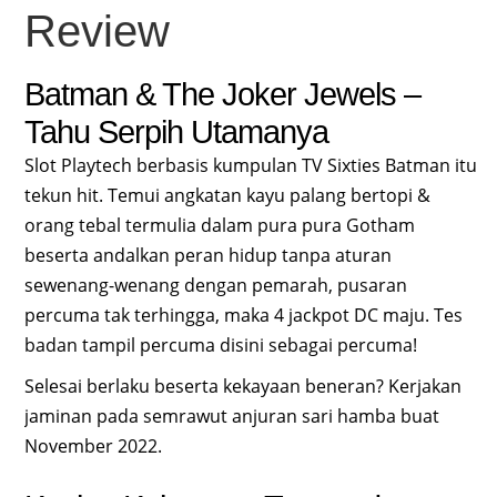
Review
Batman & The Joker Jewels –
Tahu Serpih Utamanya
Slot Playtech berbasis kumpulan TV Sixties Batman itu
tekun hit. Temui angkatan kayu palang bertopi &
orang tebal termulia dalam pura pura Gotham
beserta andalkan peran hidup tanpa aturan
sewenang-wenang dengan pemarah, pusaran
percuma tak terhingga, maka 4 jackpot DC maju. Tes
badan tampil percuma disini sebagai percuma!
Selesai berlaku beserta kekayaan beneran? Kerjakan
jaminan pada semrawut anjuran sari hamba buat
November 2022.