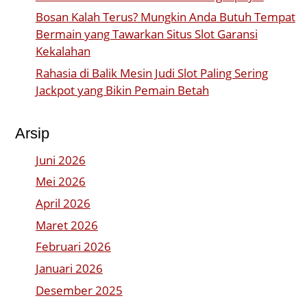
Bosan Kalah Terus? Mungkin Anda Butuh Tempat
Bermain yang Tawarkan Situs Slot Garansi
Kekalahan
Rahasia di Balik Mesin Judi Slot Paling Sering
Jackpot yang Bikin Pemain Betah
Arsip
Juni 2026
Mei 2026
April 2026
Maret 2026
Februari 2026
Januari 2026
Desember 2025