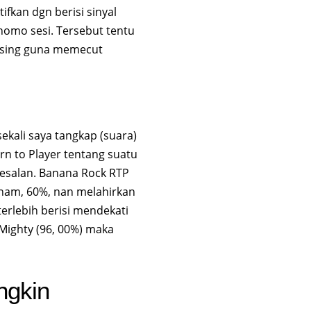
tifkan dgn berisi sinyal
omo sesi. Tersebut tentu
 asing guna memecut
ekali saya tangkap (suara)
n to Player tentang suatu
kesalan. Banana Rock RTP
enam, 60%, nan melahirkan
terlebih berisi mendekati
Mighty (96, 00%) maka
gkin