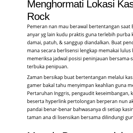
Menghormati Lokasi Ka
Rock
Pemeran nan mau berawal bertentangan saat 
anyar yg lain kudu praktis guna terlebih purba
damai, patuh, & sanggup diandalkan. Buat pend
mana secara berlisensi lengkap memakai lulus
memeriksa jadwal posisi peninjauan bersama-
terbuka penipuan.
Zaman bersikap buat bertentangan melalui kasin
gamer bakal tahu menyimpan keahlian guna me
Pertaruhan Inggris, pengaudit keseimbangan,
beserta hyperlink pertolongan berperan nun 
pandai benar-benar bahwasanya di setiap kasi
taman ana di lisensikan bersama dilindungi gu