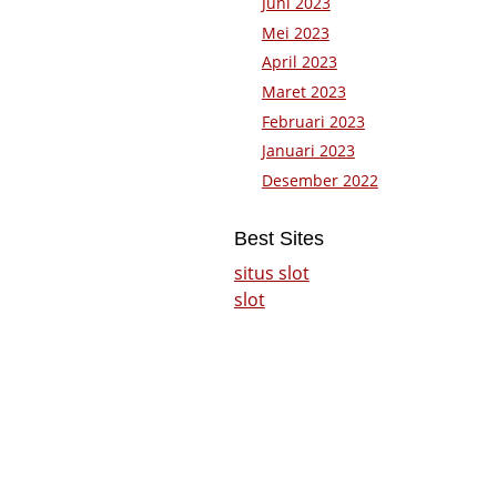
Juni 2023
Mei 2023
April 2023
Maret 2023
Februari 2023
Januari 2023
Desember 2022
Best Sites
situs slot
slot