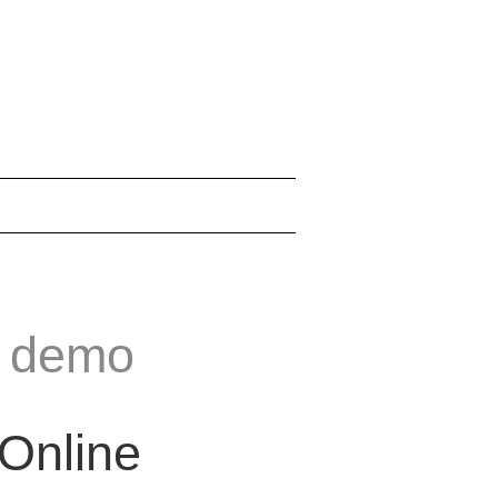
t demo
Online