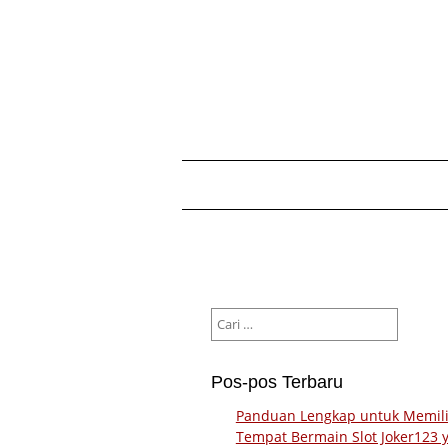
Cari
untuk:
Pos-pos Terbaru
Panduan Lengkap untuk Memil
Tempat Bermain Slot Joker123 