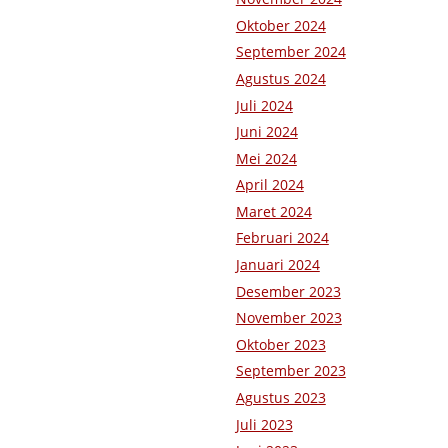
Oktober 2024
September 2024
Agustus 2024
Juli 2024
Juni 2024
Mei 2024
April 2024
Maret 2024
Februari 2024
Januari 2024
Desember 2023
November 2023
Oktober 2023
September 2023
Agustus 2023
Juli 2023