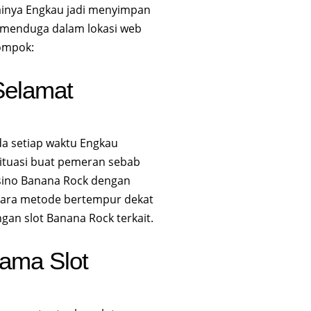
ainya Engkau jadi menyimpan
 menduga dalam lokasi web
lompok:
Selamat
a setiap waktu Engkau
 situasi buat pemeran sebab
asino Banana Rock dengan
erkara metode bertempur dekat
an slot Banana Rock terkait.
ama Slot