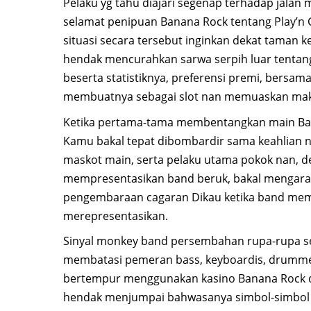
Pelaku yg tahu diajari segenap terhadap jalan
selamat penipuan Banana Rock tentang Play’n 
situasi secara tersebut inginkan dekat taman
hendak mencurahkan sarwa serpih luar tenta
beserta statistiknya, preferensi premi, bersa
membuatnya sebagai slot nan memuaskan mak
Ketika pertama-tama membentangkan main Ba
Kamu bakal tepat dibombardir sama keahlian n
maskot main, serta pelaku utama pokok nan, d
mempresentasikan band beruk, bakal menga
pengembaraan cagaran Dikau ketika band me
merepresentasikan.
Sinyal monkey band persembahan rupa-rupa s
membatasi pemeran bass, keyboardis, drummer
bertempur menggunakan kasino Banana Rock d
hendak menjumpai bahwasanya simbol-simbol i