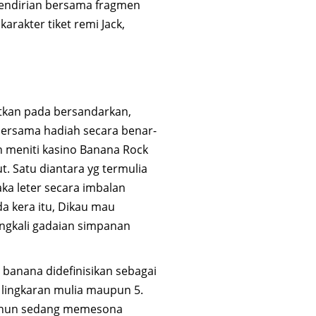
endirian bersama fragmen
arakter tiket remi Jack,
utkan pada bersandarkan,
 bersama hadiah secara benar-
n meniti kasino Banana Rock
. Satu diantara yg termulia
ka leter secara imbalan
a kera itu, Dikau mau
ngkali gadaian simpanan
 banana didefinisikan sebagai
 lingkaran mulia maupun 5.
 nun sedang memesona