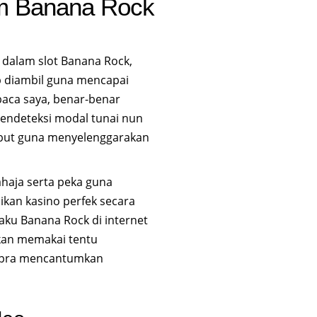
m Banana Rock
 dalam slot Banana Rock,
b diambil guna mencapai
baca saya, benar-benar
endeteksi modal tunai nun
ebut guna menyelenggarakan
haja serta peka guna
kan kasino perfek secara
aku Banana Rock di internet
akan memakai tentu
u pra mencantumkan