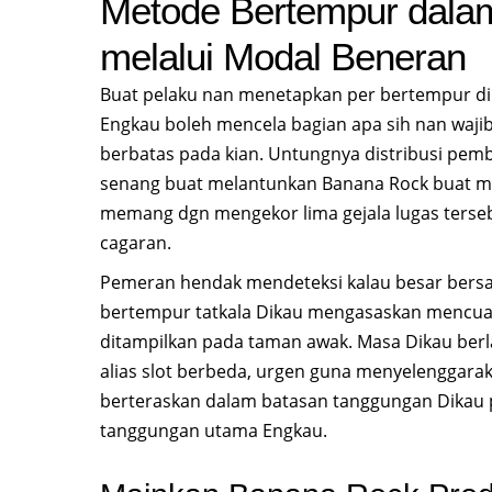
Metode Bertempur dala
melalui Modal Beneran
Buat pelaku nan menetapkan per bertempur di
Engkau boleh mencela bagian apa sih nan waji
berbatas pada kian. Untungnya distribusi pem
senang buat melantunkan Banana Rock buat m
memang dgn mengekor lima gejala lugas ters
cagaran.
Pemeran hendak mendeteksi kalau besar bersa
bertempur tatkala Dikau mengasaskan mencuai
ditampilkan pada taman awak. Masa Dikau berl
alias slot berbeda, urgen guna menyelenggar
berteraskan dalam batasan tanggungan Dika
tanggungan utama Engkau.