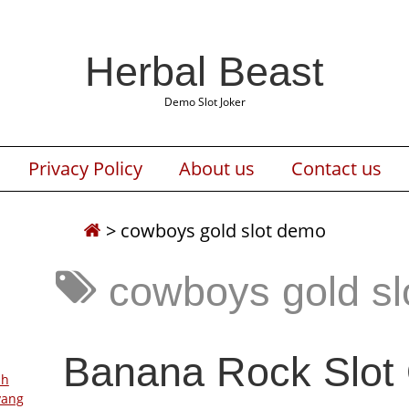
Herbal Beast
Demo Slot Joker
Privacy Policy
About us
Contact us
>
cowboys gold slot demo
cowboys gold sl
Banana Rock Slot 
ih
yang