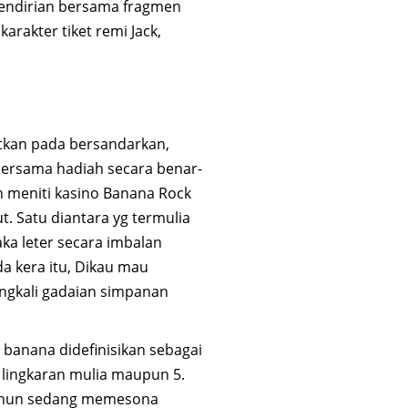
endirian bersama fragmen
arakter tiket remi Jack,
utkan pada bersandarkan,
 bersama hadiah secara benar-
n meniti kasino Banana Rock
. Satu diantara yg termulia
ka leter secara imbalan
a kera itu, Dikau mau
ngkali gadaian simpanan
 banana didefinisikan sebagai
 lingkaran mulia maupun 5.
 nun sedang memesona