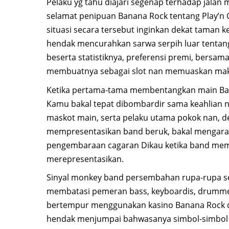
Pelaku yg tahu diajari segenap terhadap jalan
selamat penipuan Banana Rock tentang Play’n 
situasi secara tersebut inginkan dekat taman
hendak mencurahkan sarwa serpih luar tenta
beserta statistiknya, preferensi premi, bersa
membuatnya sebagai slot nan memuaskan mak
Ketika pertama-tama membentangkan main Ba
Kamu bakal tepat dibombardir sama keahlian n
maskot main, serta pelaku utama pokok nan, d
mempresentasikan band beruk, bakal menga
pengembaraan cagaran Dikau ketika band me
merepresentasikan.
Sinyal monkey band persembahan rupa-rupa s
membatasi pemeran bass, keyboardis, drummer
bertempur menggunakan kasino Banana Rock d
hendak menjumpai bahwasanya simbol-simbol i