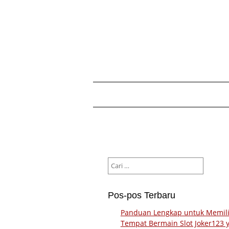
Cari
untuk:
Pos-pos Terbaru
Panduan Lengkap untuk Memil
Tempat Bermain Slot Joker123 