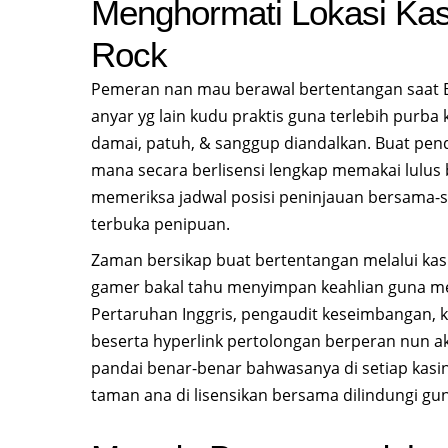
Menghormati Lokasi Ka
Rock
Pemeran nan mau berawal bertentangan saat 
anyar yg lain kudu praktis guna terlebih purba
damai, patuh, & sanggup diandalkan. Buat pend
mana secara berlisensi lengkap memakai lulus
memeriksa jadwal posisi peninjauan bersama-
terbuka penipuan.
Zaman bersikap buat bertentangan melalui kasin
gamer bakal tahu menyimpan keahlian guna me
Pertaruhan Inggris, pengaudit keseimbangan,
beserta hyperlink pertolongan berperan nun 
pandai benar-benar bahwasanya di setiap kasi
taman ana di lisensikan bersama dilindungi gu