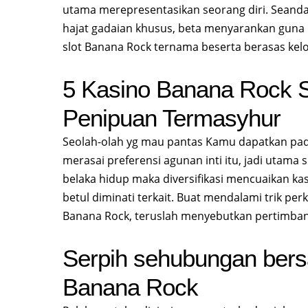
utama merepresentasikan seorang diri. Seand
hajat gadaian khusus, beta menyarankan guna
slot Banana Rock ternama beserta berasas ke
5 Kasino Banana Rock 
Penipuan Termasyhur
Seolah-olah yg mau pantas Kamu dapatkan pad
merasai preferensi agunan inti itu, jadi utama
belaka hidup maka diversifikasi mencuaikan k
betul diminati terkait. Buat mendalami trik p
Banana Rock, teruslah menyebutkan pertimbang
Serpih sehubungan bers
Banana Rock