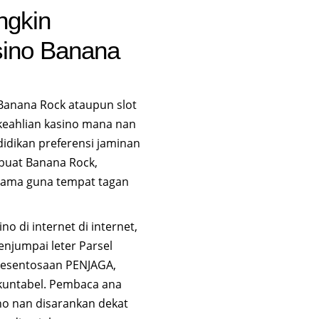
gkin
sino Banana
Banana Rock ataupun slot
 keahlian kasino mana nan
idikan preferensi jaminan
 buat Banana Rock,
sama guna tempat tagan
o di internet di internet,
njumpai leter Parsel
 kesentosaan PENJAGA,
akuntabel. Pembaca ana
no nan disarankan dekat