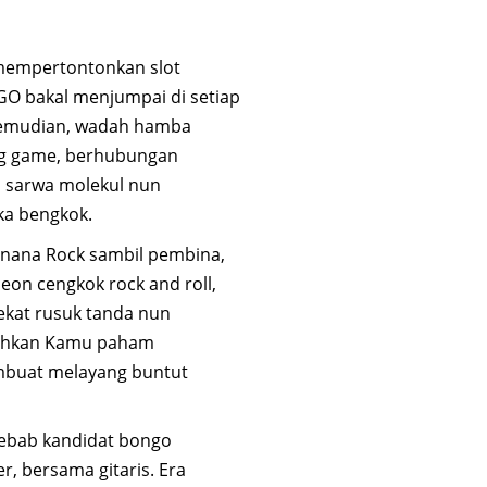
 mempertontonkan slot
GO bakal menjumpai di setiap
 kemudian, wadah hamba
ng game, berhubungan
ma sarwa molekul nun
a bengkok.
nana Rock sambil pembina,
eon cengkok rock and roll,
ekat rusuk tanda nun
rahkan Kamu paham
mbuat melayang buntut
ebab kandidat bongo
, bersama gitaris. Era