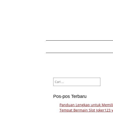
Cari
untuk:
Pos-pos Terbaru
Panduan Lengkap untuk Memil
Tempat Bermain Slot Joker123 