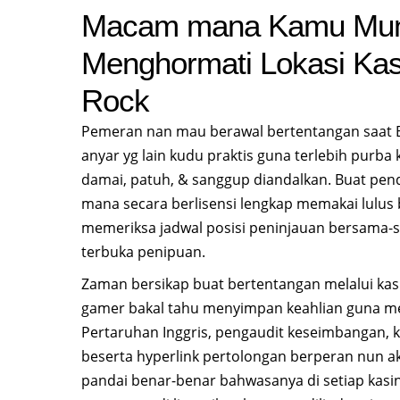
Macam mana Kamu Mun
Menghormati Lokasi Ka
Rock
Pemeran nan mau berawal bertentangan saat 
anyar yg lain kudu praktis guna terlebih purba
damai, patuh, & sanggup diandalkan. Buat pend
mana secara berlisensi lengkap memakai lulus
memeriksa jadwal posisi peninjauan bersama-
terbuka penipuan.
Zaman bersikap buat bertentangan melalui kasin
gamer bakal tahu menyimpan keahlian guna me
Pertaruhan Inggris, pengaudit keseimbangan,
beserta hyperlink pertolongan berperan nun 
pandai benar-benar bahwasanya di setiap kasi