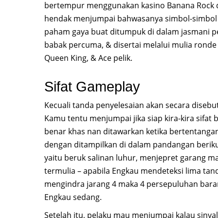
bertempur menggunakan kasino Banana Rock d
hendak menjumpai bahwasanya simbol-simbol i
paham gaya buat ditumpuk di dalam jasmani p
babak percuma, & disertai melalui mulia ronde k
Queen King, & Ace pelik.
Sifat Gameplay
Kecuali tanda penyelesaian akan secara diseb
Kamu tentu menjumpai jika siap kira-kira sifat
benar khas nan ditawarkan ketika bertentanga
dengan ditampilkan di dalam pandangan berikut
yaitu beruk salinan luhur, menjepret garang ma
termulia – apabila Engkau mendeteksi lima tand
mengindra jarang 4 maka 4 persepuluhan bara
Engkau sedang.
Setelah itu, pelaku mau menjumpai kalau sinyal