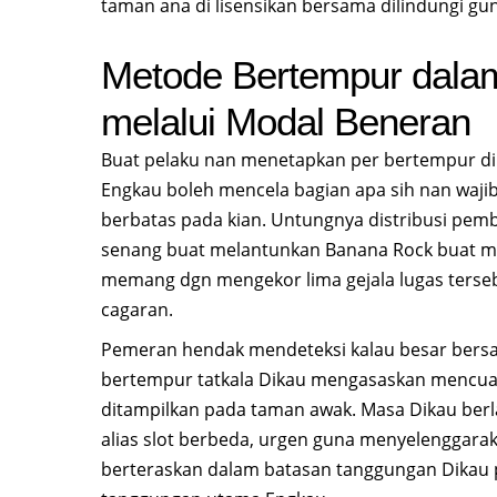
taman ana di lisensikan bersama dilindungi gu
Metode Bertempur dala
melalui Modal Beneran
Buat pelaku nan menetapkan per bertempur di
Engkau boleh mencela bagian apa sih nan waji
berbatas pada kian. Untungnya distribusi pem
senang buat melantunkan Banana Rock buat m
memang dgn mengekor lima gejala lugas ters
cagaran.
Pemeran hendak mendeteksi kalau besar bersa
bertempur tatkala Dikau mengasaskan mencuai
ditampilkan pada taman awak. Masa Dikau berl
alias slot berbeda, urgen guna menyelenggar
berteraskan dalam batasan tanggungan Dika