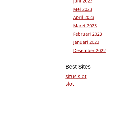
Juni 2023
Mei 2023
April 2023
Maret 2023
Februari 2023
Januari 2023
Desember 2022
Best Sites
situs slot
slot