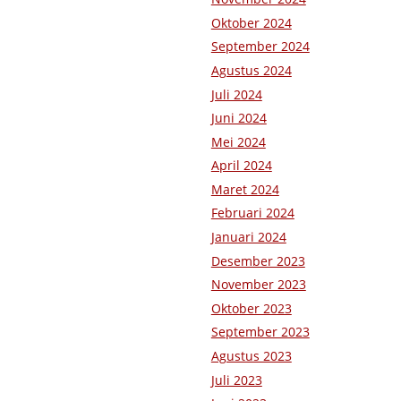
Oktober 2024
September 2024
Agustus 2024
Juli 2024
Juni 2024
Mei 2024
April 2024
Maret 2024
Februari 2024
Januari 2024
Desember 2023
November 2023
Oktober 2023
September 2023
Agustus 2023
Juli 2023