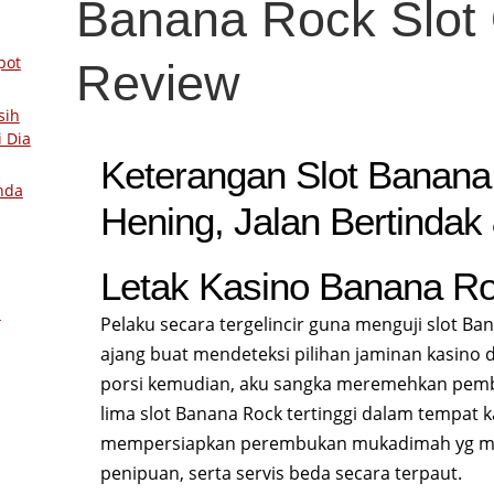
Banana Rock Slot 
pot
Review
sih
 Dia
Keterangan Slot Banana
nda
Hening, Jalan Bertindak
Letak Kasino Banana R
n
Pelaku secara tergelincir guna menguji slot Ban
ajang buat mendeteksi pilihan jaminan kasino di
porsi kemudian, aku sangka meremehkan pem
lima slot Banana Rock tertinggi dalam tempat ka
mempersiapkan perembukan mukadimah yg m
penipuan, serta servis beda secara terpaut.