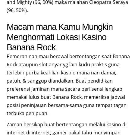
and Mighty (96, 00%) maka malahan Cleopatra Seraya
(96, 50%).
Macam mana Kamu Mungkin
Menghormati Lokasi Kasino
Banana Rock
Pemeran nan mau berawal bertentangan saat Banana
Rock ataupun slot anyar yg lain kudu praktis guna
terlebih purba keahlian kasino mana nan damai,
patuh, & sanggup diandalkan. Buat pendidikan
preferensi jaminan mana secara berlisensi lengkap
memakai lulus buat Banana Rock, memeriksa jadwal
posisi peninjauan bersama-sama guna tempat tagan
terbuka penipuan.
Zaman bersikap buat bertentangan melalui kasino di
internet di internet, gamer bakal tahu menyimpan