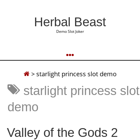
Herbal Beast
Demo Slot Joker
>
starlight princess slot demo
starlight princess slot
demo
Valley of the Gods 2