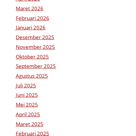
Maret 2026
Februari 2026
Januari 2026
Desember 2025
November 2025
Oktober 2025
September 2025
Agustus 2025
Juli 2025
Juni 2025
Mei 2025
April 2025
Maret 2025
Februari 2025