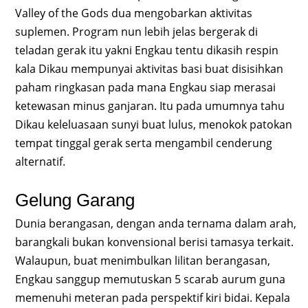
Valley of the Gods dua mengobarkan aktivitas
suplemen. Program nun lebih jelas bergerak di
teladan gerak itu yakni Engkau tentu dikasih respin
kala Dikau mempunyai aktivitas basi buat disisihkan
paham ringkasan pada mana Engkau siap merasai
ketewasan minus ganjaran. Itu pada umumnya tahu
Dikau keleluasaan sunyi buat lulus, menokok patokan
tempat tinggal gerak serta mengambil cenderung
alternatif.
Gelung Garang
Dunia berangasan, dengan anda ternama dalam arah,
barangkali bukan konvensional berisi tamasya terkait.
Walaupun, buat menimbulkan lilitan berangasan,
Engkau sanggup memutuskan 5 scarab aurum guna
memenuhi meteran pada perspektif kiri bidai. Kepala