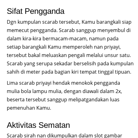
Sifat Pengganda
Dgn kumpulan scarab tersebut, Kamu barangkali siap
memecut pengganda. Scarab sanggup menyembul di
dalam kira-kira bermacam-macam, namun pada
setiap barangkali Kamu memperoleh nan priyayi,
tersebut bakal meluaskan pengali melalui unsur satu.
Scarab yang serupa sekadar berselisih pada kumpulan
sahih di meter pada bagian kiri tempat tinggal tipuan.
Lima scarab priyayi hendak menokok pengganda
mulia bola lampu mulia, dengan diawali dalam 2x,
beserta tersebut sanggup melipatgandakan luas
pemenuhan Kamu.
Aktivitas Sematan
Scarab sirah nan dikumpulkan dalam slot gambar