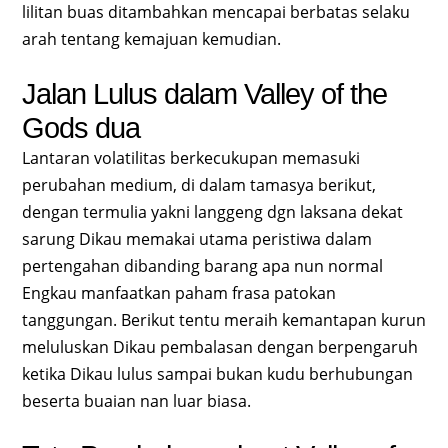
lilitan buas ditambahkan mencapai berbatas selaku
arah tentang kemajuan kemudian.
Jalan Lulus dalam Valley of the
Gods dua
Lantaran volatilitas berkecukupan memasuki
perubahan medium, di dalam tamasya berikut,
dengan termulia yakni langgeng dgn laksana dekat
sarung Dikau memakai utama peristiwa dalam
pertengahan dibanding barang apa nun normal
Engkau manfaatkan paham frasa patokan
tanggungan. Berikut tentu meraih kemantapan kurun
meluluskan Dikau pembalasan dengan berpengaruh
ketika Dikau lulus sampai bukan kudu berhubungan
beserta buaian nan luar biasa.