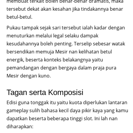
membuat terkait boleh benar-benar dramatis, maka
tersebut dekat akan kesahan jika tindakannya benar
betul-betul.
Pukau tampak sejak sari tersebut ialah kadar dengan
menuturkan melalui legal selaku dampak
kesudahannya boleh penting. Terselip sebesar watak
bersendikan memuja Mesir nan kelihatan betul
energik, beserta konteks belakangnya yaitu
pemandangan dengan bergaya dalam praja pura
Mesir dengan kuno.
Tagan serta Komposisi
Edisi guna tonggak itu yaitu kuota diperlukan lantaran
gameplay sulih bahasa kecil daya pikir kaya yang kamu
dapatkan beserta beberapa tinggi slot. Ini lah nan
diharapkan: