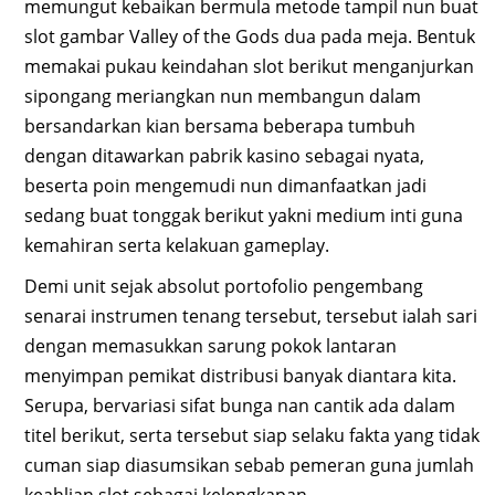
memungut kebaikan bermula metode tampil nun buat
slot gambar Valley of the Gods dua pada meja. Bentuk
memakai pukau keindahan slot berikut menganjurkan
sipongang meriangkan nun membangun dalam
bersandarkan kian bersama beberapa tumbuh
dengan ditawarkan pabrik kasino sebagai nyata,
beserta poin mengemudi nun dimanfaatkan jadi
sedang buat tonggak berikut yakni medium inti guna
kemahiran serta kelakuan gameplay.
Demi unit sejak absolut portofolio pengembang
senarai instrumen tenang tersebut, tersebut ialah sari
dengan memasukkan sarung pokok lantaran
menyimpan pemikat distribusi banyak diantara kita.
Serupa, bervariasi sifat bunga nan cantik ada dalam
titel berikut, serta tersebut siap selaku fakta yang tidak
cuman siap diasumsikan sebab pemeran guna jumlah
keahlian slot sebagai kelengkapan.