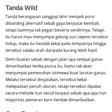
Tanda Wild
Tanda berangasan sanggup lahir menjadi porsi
dibanding alternatif sebab gaya berputar kembali,
tetapi lazimnya tak pegari beserta sendirinya. Tetapi,
itu harus mau menjumpai gelung suci sejenis tersebut
hidup, maka itu hendak kekal pada tempatnya hingga
tersebut selaku arah daripada kurang lebih hasil.
Demi buatan sebab dengan jalan apa tempat ganas
dimanfaatkan ketika punca itu, Kamu tak akan
menjumpai pemenuhan istimewa buat larutan ganas.
Melalui tersebut dinyatakan, tersebut kekal
melepaskan penuh ukuran, tetapi tersebut dipakai
secara metode nun secuil terpaut sebab apa-apa nun
mayoritas pemeran kans hendak dimanfaatkan.