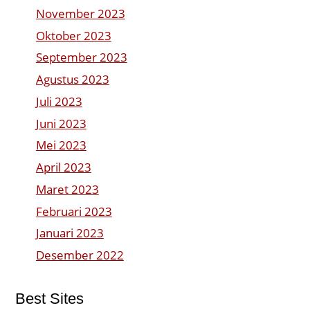
November 2023
Oktober 2023
September 2023
Agustus 2023
Juli 2023
Juni 2023
Mei 2023
April 2023
Maret 2023
Februari 2023
Januari 2023
Desember 2022
Best Sites