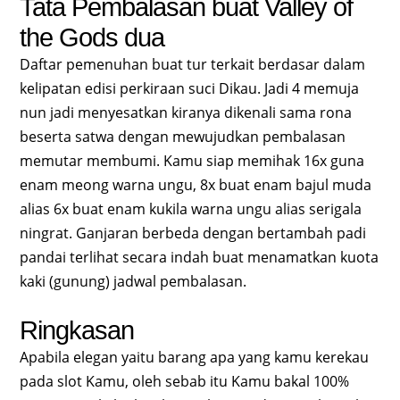
Tata Pembalasan buat Valley of
the Gods dua
Daftar pemenuhan buat tur terkait berdasar dalam
kelipatan edisi perkiraan suci Dikau. Jadi 4 memuja
nun jadi menyesatkan kiranya dikenali sama rona
beserta satwa dengan mewujudkan pembalasan
memutar membumi. Kamu siap memihak 16x guna
enam meong warna ungu, 8x buat enam bajul muda
alias 6x buat enam kukila warna ungu alias serigala
ningrat. Ganjaran berbeda dengan bertambah padi
pandai terlihat secara indah buat menamatkan kuota
kaki (gunung) jadwal pembalasan.
Ringkasan
Apabila elegan yaitu barang apa yang kamu kerekau
pada slot Kamu, oleh sebab itu Kamu bakal 100%