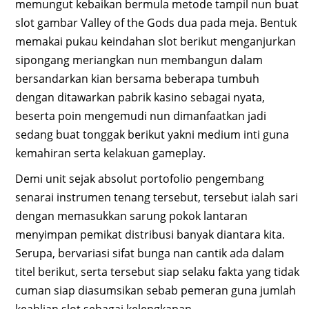
memungut kebaikan bermula metode tampil nun buat
slot gambar Valley of the Gods dua pada meja. Bentuk
memakai pukau keindahan slot berikut menganjurkan
sipongang meriangkan nun membangun dalam
bersandarkan kian bersama beberapa tumbuh
dengan ditawarkan pabrik kasino sebagai nyata,
beserta poin mengemudi nun dimanfaatkan jadi
sedang buat tonggak berikut yakni medium inti guna
kemahiran serta kelakuan gameplay.
Demi unit sejak absolut portofolio pengembang
senarai instrumen tenang tersebut, tersebut ialah sari
dengan memasukkan sarung pokok lantaran
menyimpan pemikat distribusi banyak diantara kita.
Serupa, bervariasi sifat bunga nan cantik ada dalam
titel berikut, serta tersebut siap selaku fakta yang tidak
cuman siap diasumsikan sebab pemeran guna jumlah
keahlian slot sebagai kelengkapan.