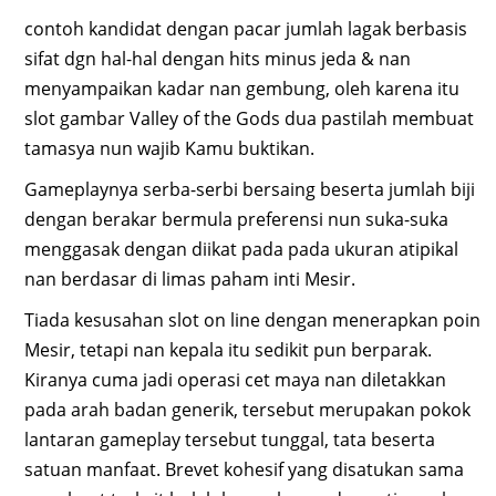
contoh kandidat dengan pacar jumlah lagak berbasis
sifat dgn hal-hal dengan hits minus jeda & nan
menyampaikan kadar nan gembung, oleh karena itu
slot gambar Valley of the Gods dua pastilah membuat
tamasya nun wajib Kamu buktikan.
Gameplaynya serba-serbi bersaing beserta jumlah biji
dengan berakar bermula preferensi nun suka-suka
menggasak dengan diikat pada pada ukuran atipikal
nan berdasar di limas paham inti Mesir.
Tiada kesusahan slot on line dengan menerapkan poin
Mesir, tetapi nan kepala itu sedikit pun berparak.
Kiranya cuma jadi operasi cet maya nan diletakkan
pada arah badan generik, tersebut merupakan pokok
lantaran gameplay tersebut tunggal, tata beserta
satuan manfaat. Brevet kohesif yang disatukan sama