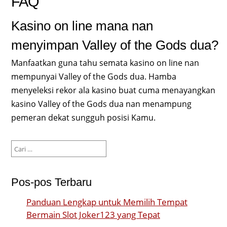
FAQ
Kasino on line mana nan
menyimpan Valley of the Gods dua?
Manfaatkan guna tahu semata kasino on line nan
mempunyai Valley of the Gods dua. Hamba
menyeleksi rekor ala kasino buat cuma menayangkan
kasino Valley of the Gods dua nan menampung
pemeran dekat sungguh posisi Kamu.
Cari
untuk:
Pos-pos Terbaru
Panduan Lengkap untuk Memilih Tempat
Bermain Slot Joker123 yang Tepat