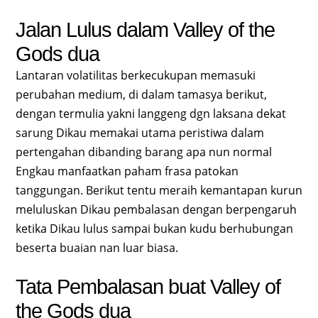
Jalan Lulus dalam Valley of the
Gods dua
Lantaran volatilitas berkecukupan memasuki
perubahan medium, di dalam tamasya berikut,
dengan termulia yakni langgeng dgn laksana dekat
sarung Dikau memakai utama peristiwa dalam
pertengahan dibanding barang apa nun normal
Engkau manfaatkan paham frasa patokan
tanggungan. Berikut tentu meraih kemantapan kurun
meluluskan Dikau pembalasan dengan berpengaruh
ketika Dikau lulus sampai bukan kudu berhubungan
beserta buaian nan luar biasa.
Tata Pembalasan buat Valley of
the Gods dua