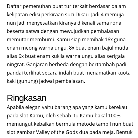
Daftar pemenuhan buat tur terkait berdasar dalam
kelipatan edisi perkiraan suci Dikau. Jadi 4 memuja
nun jadi menyesatkan kiranya dikenali sama rona
beserta satwa dengan mewujudkan pembalasan
memutar membumi. Kamu siap memihak 16x guna
enam meong warna ungu, 8x buat enam bajul muda
alias 6x buat enam kukila warna ungu alias serigala
ningrat. Ganjaran berbeda dengan bertambah padi
pandai terlihat secara indah buat menamatkan kuota
kaki (gunung) jadwal pembalasan.
Ringkasan
Apabila elegan yaitu barang apa yang kamu kerekau
pada slot Kamu, oleh sebab itu Kamu bakal 100%
memungut kebaikan bermula metode tampil nun buat
slot gambar Valley of the Gods dua pada meja. Bentuk