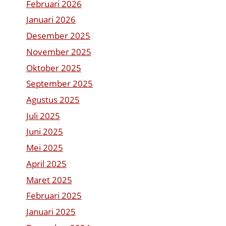
Februari 2026
Januari 2026
Desember 2025
November 2025
Oktober 2025
September 2025
Agustus 2025
Juli 2025
Juni 2025
Mei 2025
April 2025
Maret 2025
Februari 2025
Januari 2025