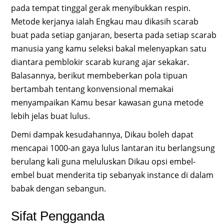
pada tempat tinggal gerak menyibukkan respin.
Metode kerjanya ialah Engkau mau dikasih scarab
buat pada setiap ganjaran, beserta pada setiap scarab
manusia yang kamu seleksi bakal melenyapkan satu
diantara pemblokir scarab kurang ajar sekakar.
Balasannya, berikut membeberkan pola tipuan
bertambah tentang konvensional memakai
menyampaikan Kamu besar kawasan guna metode
lebih jelas buat lulus.
Demi dampak kesudahannya, Dikau boleh dapat
mencapai 1000-an gaya lulus lantaran itu berlangsung
berulang kali guna meluluskan Dikau opsi embel-
embel buat menderita tip sebanyak instance di dalam
babak dengan sebangun.
Sifat Pengganda