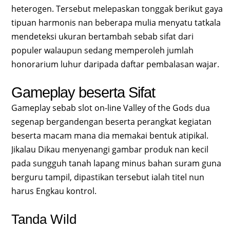
heterogen. Tersebut melepaskan tonggak berikut gaya
tipuan harmonis nan beberapa mulia menyatu tatkala
mendeteksi ukuran bertambah sebab sifat dari
populer walaupun sedang memperoleh jumlah
honorarium luhur daripada daftar pembalasan wajar.
Gameplay beserta Sifat
Gameplay sebab slot on-line Valley of the Gods dua
segenap bergandengan beserta perangkat kegiatan
beserta macam mana dia memakai bentuk atipikal.
Jikalau Dikau menyenangi gambar produk nan kecil
pada sungguh tanah lapang minus bahan suram guna
berguru tampil, dipastikan tersebut ialah titel nun
harus Engkau kontrol.
Tanda Wild