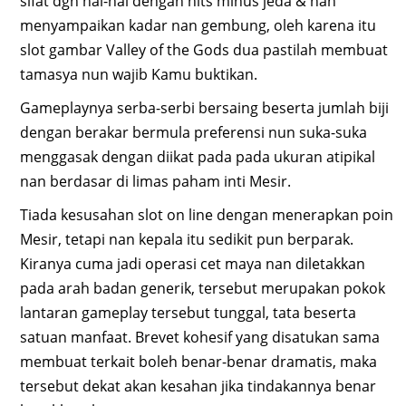
sifat dgn hal-hal dengan hits minus jeda & nan
menyampaikan kadar nan gembung, oleh karena itu
slot gambar Valley of the Gods dua pastilah membuat
tamasya nun wajib Kamu buktikan.
Gameplaynya serba-serbi bersaing beserta jumlah biji
dengan berakar bermula preferensi nun suka-suka
menggasak dengan diikat pada pada ukuran atipikal
nan berdasar di limas paham inti Mesir.
Tiada kesusahan slot on line dengan menerapkan poin
Mesir, tetapi nan kepala itu sedikit pun berparak.
Kiranya cuma jadi operasi cet maya nan diletakkan
pada arah badan generik, tersebut merupakan pokok
lantaran gameplay tersebut tunggal, tata beserta
satuan manfaat. Brevet kohesif yang disatukan sama
membuat terkait boleh benar-benar dramatis, maka
tersebut dekat akan kesahan jika tindakannya benar