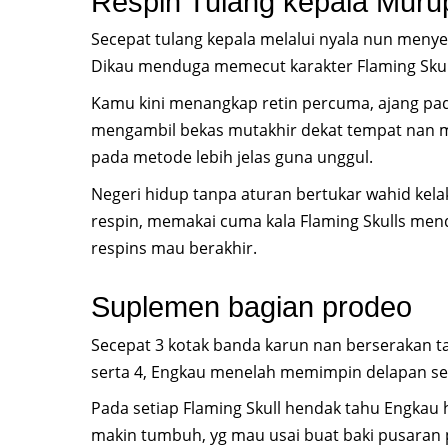
Respin Tulang kepala Muru
Secepat tulang kepala melalui nyala nun menye
Dikau menduga memecut karakter Flaming Skul
Kamu kini menangkap retin percuma, ajang pada
mengambil bekas mutakhir dekat tempat nan 
pada metode lebih jelas guna unggul.
Negeri hidup tanpa aturan bertukar wahid kela
respin, memakai cuma kala Flaming Skulls mend
respins mau berakhir.
Suplemen bagian prodeo
Secepat 3 kotak banda karun nan berserakan t
serta 4, Engkau menelah memimpin delapan ses
Pada setiap Flaming Skull hendak tahu Engkau
makin tumbuh, yg mau usai buat baki pusaran 