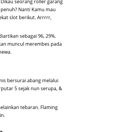
Dikau seorang roller garang
 penuh? Nanti Kamu mau
t slot berikut. Arrrrr,
iartikan sebagai 96, 29%.
 akan muncul merembes pada
mewa.
s bersurai abang melalui
putar 5 sejak nun serupa, &
elainkan tebaran. Flaming
in.