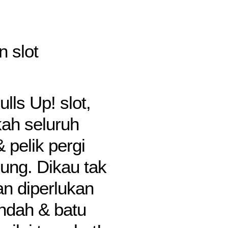
n slot
ls Up! slot,
ah seluruh
pelik pergi
gung. Dikau tak
an diperlukan
ndah & batu