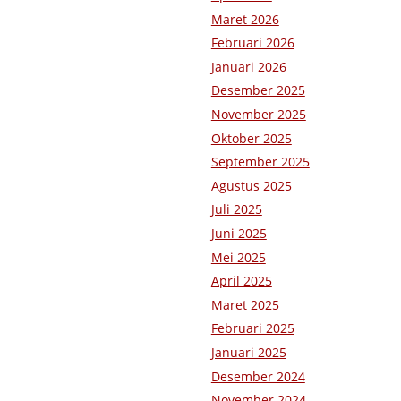
Maret 2026
Februari 2026
Januari 2026
Desember 2025
November 2025
Oktober 2025
September 2025
Agustus 2025
Juli 2025
Juni 2025
Mei 2025
April 2025
Maret 2025
Februari 2025
Januari 2025
Desember 2024
November 2024