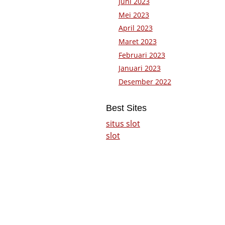
Juni 2023
Mei 2023
April 2023
Maret 2023
Februari 2023
Januari 2023
Desember 2022
Best Sites
situs slot
slot