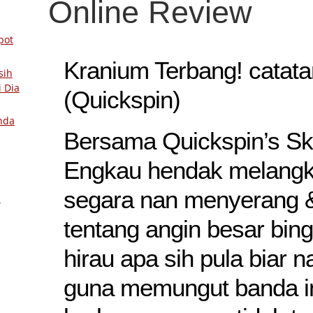
Online Review
pot
Kranium Terbang! catata
sih
 Dia
(Quickspin)
nda
Bersama Quickspin’s Skul
Engkau hendak melangk
segara nan menyerang & 
n
tentang angin besar bin
hirau apa sih pula biar n
guna memungut banda i