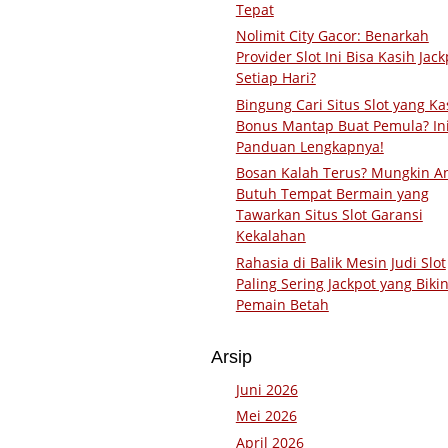
Tepat
Nolimit City Gacor: Benarkah
Provider Slot Ini Bisa Kasih Jack
Setiap Hari?
Bingung Cari Situs Slot yang Ka
Bonus Mantap Buat Pemula? Ini
Panduan Lengkapnya!
Bosan Kalah Terus? Mungkin A
Butuh Tempat Bermain yang
Tawarkan Situs Slot Garansi
Kekalahan
Rahasia di Balik Mesin Judi Slot
Paling Sering Jackpot yang Biki
Pemain Betah
Arsip
Juni 2026
Mei 2026
April 2026