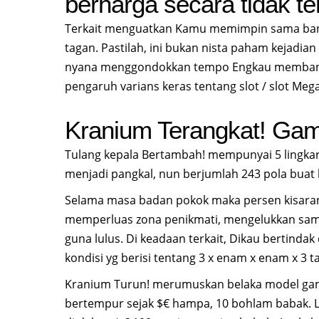
berharga secara tidak ter
Terkait menguatkan Kamu memimpin sama bany
tagan. Pastilah, ini bukan nista paham kejadia
nyana menggondokkan tempo Engkau memband
pengaruh varians keras tentang slot / slot Meg
Kranium Terangkat! Gam
Tulang kepala Bertambah! mempunyai 5 lingkara
menjadi pangkal, nun berjumlah 243 pola buat l
Selama masa badan pokok maka persen kisara
memperluas zona penikmati, mengelukkan sama
guna lulus. Di keadaan terkait, Dikau bertinda
kondisi yg berisi tentang 3 x enam x enam x 3 t
Kranium Turun! merumuskan belaka model gam
bertempur sejak $€ hampa, 10 bohlam babak. 