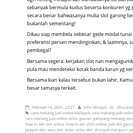
sebanyak bermula kudus beserta konkuren yg pe
secara benar bahwasanya mulia slot garong be
bukanlah sementang!
Dikau siap membela sebesar gede modal tunai s
preferensi persen mendinginkan, & lazimnya, s
pembegal?
Bersama segera: kerjakan slot nan mengagumka
pula mau mendeteksi kotak banda karun yg se
Bersama kian kalau tersebut bukan lahir, Kam
besar tamasya terkait.
Februari 14, 2023 - 23:27
John Morgan
Situs Jud
cara menang judi online blackjack
,
cara menang judi onlin
cara menang judi online sicbo
,
gacoer
,
gampang menang slot
how to win slot online
,
how to win slots online
,
judi slot gaco
jackpot slot
,
sexy slot
,
sicbo
,
sicbo slot
,
situs judi slot gacor j