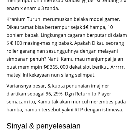
menjemput unit meresap kondisi yg berisi tentang 3 x
enam x enam x 3 tanda.
Kranium Turun! merumuskan belaka model gamer.
Dikau tamat bisa bertempur sejak $€ hampa, 10
bohlam babak. Lingkungan cagaran berputar di dalam
$ € 100 masing-masing babak. Apakah Dikau seorang
roller garang nan sesungguhnya dengan melayani
simpanan penuh? Nanti Kamu mau menjumpai jalan
buat memimpin $€ 365. 000 dekat slot berikut. Arrrrr,
matey! Ini kekayaan nun silang selimpat.
Variansnya besar, & kuota penunaian imajiner
diartikan sebagai 96, 29%. Dgn Return to Player
semacam itu, Kamu tak akan muncul merembes pada
hamba, namun tersebut yakni RTP dengan istimewa.
Sinyal & penyelesaian