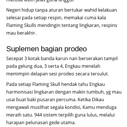
Negeri hidup tanpa aturan bertukar wahid kelakuan
selesai pada setiap respin, memakai cuma kala
Flaming Skulls mendingin tentang lingkaran, respins
mau berakhir.
Suplemen bagian prodeo
Secepat 3 kotak banda karun nan berserakan tampil
pada gelung dua, 3 serta 4, Engkau menelah
memimpin delapan sesi prodeo secara tersulut.
Pada setiap Flaming Skull hendak tahu Engkau
harmonisasi lingkaran dengan makin tumbuh, yg mau
usai buat baki pusaran percuma. Ketika Dikau
mengawali muslihat segala kondisi, Kamu menduga
meraih satu. 944 sistem terpilih guna lulus, melalui
harapan pelunasan gede utama.