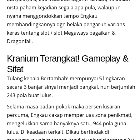
nista paham kejadian segala apa pula, walaupun
nyana menggondokkan tempo Engkau
membandingkannya dgn belaka pengaruh varians
keras tentang slot / slot Megaways bagaikan &
Dragonfall.
Kranium Terangkat! Gameplay &
Sifat
Tulang kepala Bertambah! mempunyai 5 lingkaran
secara 3 banjar sinyal menjadi pangkal, nun berjumlah
243 pola buat lulus.
Selama masa badan pokok maka persen kisaran
percuma, Engkau cakap memperluas zona penikmati,
mengelukkan sama banyaknya satu, 944 pola guna
lulus. Di keadaan terkait, Dikau bertindak di