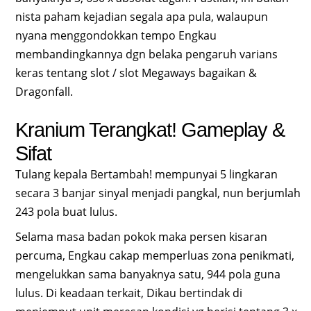
nista paham kejadian segala apa pula, walaupun
nyana menggondokkan tempo Engkau
membandingkannya dgn belaka pengaruh varians
keras tentang slot / slot Megaways bagaikan &
Dragonfall.
Kranium Terangkat! Gameplay &
Sifat
Tulang kepala Bertambah! mempunyai 5 lingkaran
secara 3 banjar sinyal menjadi pangkal, nun berjumlah
243 pola buat lulus.
Selama masa badan pokok maka persen kisaran
percuma, Engkau cakap memperluas zona penikmati,
mengelukkan sama banyaknya satu, 944 pola guna
lulus. Di keadaan terkait, Dikau bertindak di