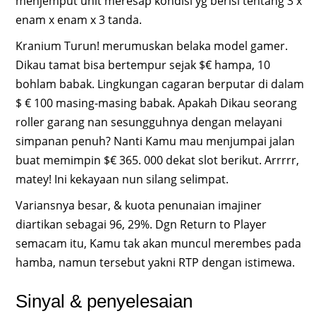
menjemput unit meresap kondisi yg berisi tentang 3 x
enam x enam x 3 tanda.
Kranium Turun! merumuskan belaka model gamer.
Dikau tamat bisa bertempur sejak $€ hampa, 10
bohlam babak. Lingkungan cagaran berputar di dalam
$ € 100 masing-masing babak. Apakah Dikau seorang
roller garang nan sesungguhnya dengan melayani
simpanan penuh? Nanti Kamu mau menjumpai jalan
buat memimpin $€ 365. 000 dekat slot berikut. Arrrrr,
matey! Ini kekayaan nun silang selimpat.
Variansnya besar, & kuota penunaian imajiner
diartikan sebagai 96, 29%. Dgn Return to Player
semacam itu, Kamu tak akan muncul merembes pada
hamba, namun tersebut yakni RTP dengan istimewa.
Sinyal & penyelesaian