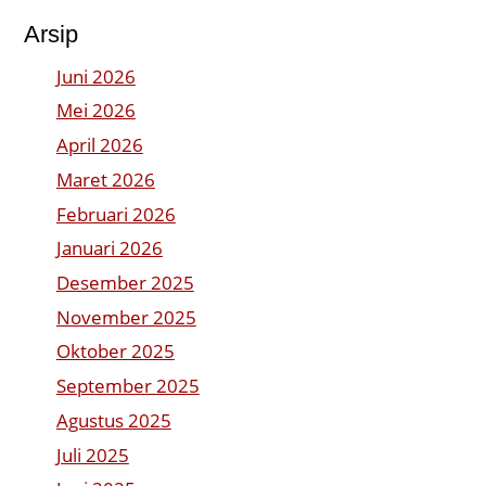
Arsip
Juni 2026
Mei 2026
April 2026
Maret 2026
Februari 2026
Januari 2026
Desember 2025
November 2025
Oktober 2025
September 2025
Agustus 2025
Juli 2025