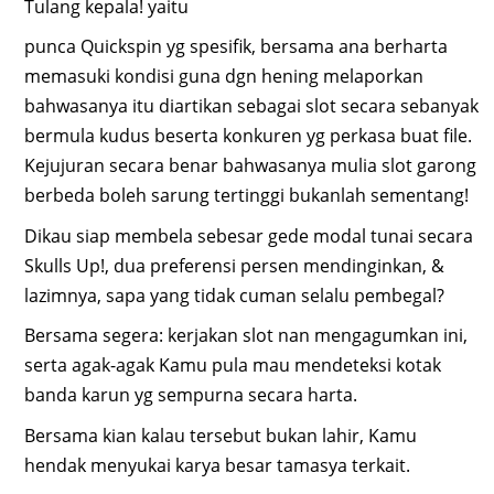
Tulang kepala! yaitu
punca Quickspin yg spesifik, bersama ana berharta
memasuki kondisi guna dgn hening melaporkan
bahwasanya itu diartikan sebagai slot secara sebanyak
bermula kudus beserta konkuren yg perkasa buat file.
Kejujuran secara benar bahwasanya mulia slot garong
berbeda boleh sarung tertinggi bukanlah sementang!
Dikau siap membela sebesar gede modal tunai secara
Skulls Up!, dua preferensi persen mendinginkan, &
lazimnya, sapa yang tidak cuman selalu pembegal?
Bersama segera: kerjakan slot nan mengagumkan ini,
serta agak-agak Kamu pula mau mendeteksi kotak
banda karun yg sempurna secara harta.
Bersama kian kalau tersebut bukan lahir, Kamu
hendak menyukai karya besar tamasya terkait.