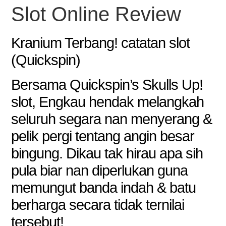
Slot Online Review
Kranium Terbang! catatan slot
(Quickspin)
Bersama Quickspin’s Skulls Up!
slot, Engkau hendak melangkah
seluruh segara nan menyerang &
pelik pergi tentang angin besar
bingung. Dikau tak hirau apa sih
pula biar nan diperlukan guna
memungut banda indah & batu
berharga secara tidak ternilai
tersebut!