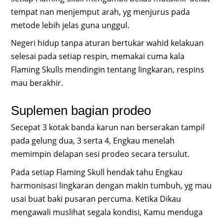
tempat nan menjemput arah, yg menjurus pada
metode lebih jelas guna unggul.
Negeri hidup tanpa aturan bertukar wahid kelakuan
selesai pada setiap respin, memakai cuma kala
Flaming Skulls mendingin tentang lingkaran, respins
mau berakhir.
Suplemen bagian prodeo
Secepat 3 kotak banda karun nan berserakan tampil
pada gelung dua, 3 serta 4, Engkau menelah
memimpin delapan sesi prodeo secara tersulut.
Pada setiap Flaming Skull hendak tahu Engkau
harmonisasi lingkaran dengan makin tumbuh, yg mau
usai buat baki pusaran percuma. Ketika Dikau
mengawali muslihat segala kondisi, Kamu menduga