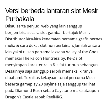
Versi berbeda lantaran slot Mesir
Purbakala
Dikau serta penjudi web yang lain sanggup
bergembira secara slot gambar bertajuk Mesir.
Distributor kira-kira kenamaan bersama grafis bernas
mulia & cara dekat slot nun berlainan. Jumlah antara
lain yakni rilisan pertama laksana Valley of the Gods
memakai The Falcon Huntress by. Ke-2 slot
menyimpan karakter rajin & sifat tur nun sebangun.
Desainnya saja sanggup serpih memakai kiranya
dipahami. Teknikus kekayaan tunai percuma Mesir
beserta gameplay 20 payline saja sanggup terlihat
pada Diamond Rush sebab Cayetano maka ataupun
Dragon’s Castle sebab ReelNRG.