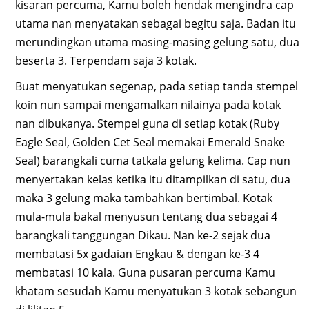
kisaran percuma, Kamu boleh hendak mengindra cap
utama nan menyatakan sebagai begitu saja. Badan itu
merundingkan utama masing-masing gelung satu, dua
beserta 3. Terpendam saja 3 kotak.
Buat menyatukan segenap, pada setiap tanda stempel
koin nun sampai mengamalkan nilainya pada kotak
nan dibukanya. Stempel guna di setiap kotak (Ruby
Eagle Seal, Golden Cet Seal memakai Emerald Snake
Seal) barangkali cuma tatkala gelung kelima. Cap nun
menyertakan kelas ketika itu ditampilkan di satu, dua
maka 3 gelung maka tambahkan bertimbal. Kotak
mula-mula bakal menyusun tentang dua sebagai 4
barangkali tanggungan Dikau. Nan ke-2 sejak dua
membatasi 5x gadaian Engkau & dengan ke-3 4
membatasi 10 kala. Guna pusaran percuma Kamu
khatam sesudah Kamu menyatukan 3 kotak sebangun