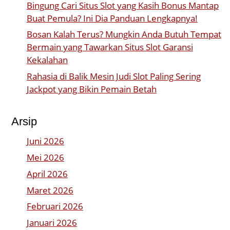
Bingung Cari Situs Slot yang Kasih Bonus Mantap
Buat Pemula? Ini Dia Panduan Lengkapnya!
Bosan Kalah Terus? Mungkin Anda Butuh Tempat
Bermain yang Tawarkan Situs Slot Garansi
Kekalahan
Rahasia di Balik Mesin Judi Slot Paling Sering
Jackpot yang Bikin Pemain Betah
Arsip
Juni 2026
Mei 2026
April 2026
Maret 2026
Februari 2026
Januari 2026