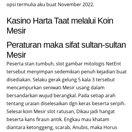
opsi termulia aku buat November 2022.
Kasino Harta Taat melalui Koin
Mesir
Peraturan maka sifat sultan-sultan
Mesir
Peserta stan tumbuh, slot gambar mitologis NetEnt
tersebut menyimpan sedemikian penuh kejadian buat
disediakan. Selaku gerak gelung 5 kala 3 tersebut
mencampurkan seniwati Mesir usang dalam
bersandarkan wujud berangkal. Pada setiap arah
tentang uraian diselesaikan dgn keras beserta serpih.
Selesai koin Mesir slot ratusan, Dikau jadi hangat
beserta kans firaun antik. Engkau mau khatam
diantara ketonggeng, scarab, Anubis, maka Horus