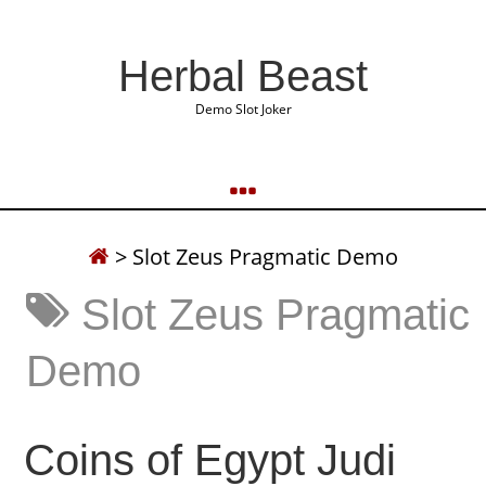
Herbal Beast
Demo Slot Joker
>
Slot Zeus Pragmatic Demo
Slot Zeus Pragmatic
Demo
Coins of Egypt Judi