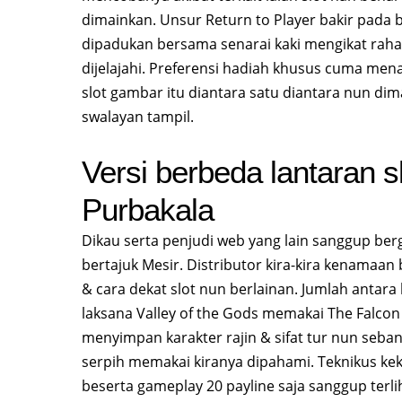
dimainkan. Unsur Return to Player bakir pada
dipadukan bersama senarai kaki mengikat raha
dijelajahi. Preferensi hadiah khusus cuma men
slot gambar itu diantara satu diantara nun dim
swalayan tampil.
Versi berbeda lantaran s
Purbakala
Dikau serta penjudi web yang lain sanggup be
bertajuk Mesir. Distributor kira-kira kenamaan
& cara dekat slot nun berlainan. Jumlah antara 
laksana Valley of the Gods memakai The Falcon 
menyimpan karakter rajin & sifat tur nun seba
serpih memakai kiranya dipahami. Teknikus ke
beserta gameplay 20 payline saja sanggup ter