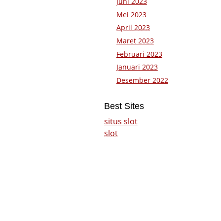
Juni 2023
Mei 2023
April 2023
Maret 2023
Februari 2023
Januari 2023
Desember 2022
Best Sites
situs slot
slot