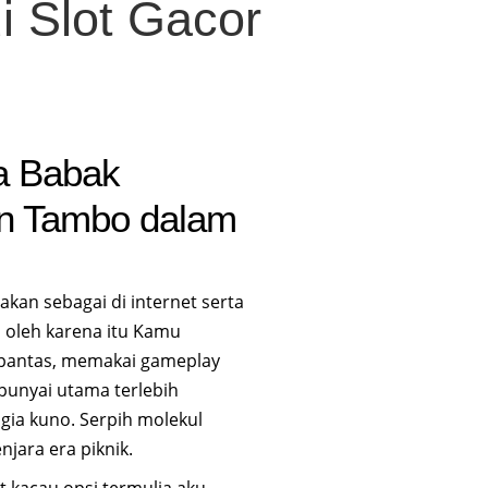
i Slot Gacor
a Babak
n Tambo dalam
kan sebagai di internet serta
 oleh karena itu Kamu
 pantas, memakai gameplay
punyai utama terlebih
agia kuno. Serpih molekul
njara era piknik.