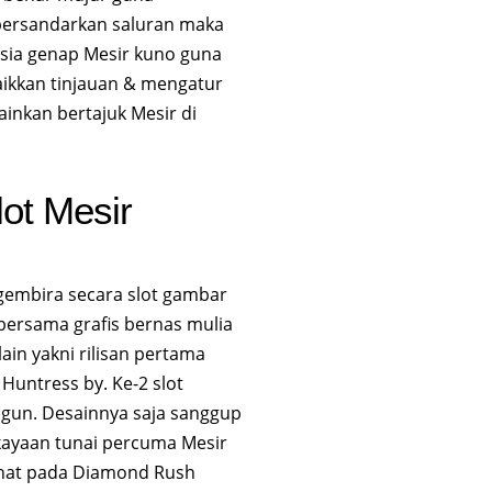
 bersandarkan saluran maka
sia genap Mesir kuno guna
aikkan tinjauan & mengatur
ainkan bertajuk Mesir di
lot Mesir
rgembira secara slot gambar
 bersama grafis bernas mulia
lain yakni rilisan pertama
Huntress by. Ke-2 slot
ngun. Desainnya saja sanggup
kayaan tunai percuma Mesir
lihat pada Diamond Rush