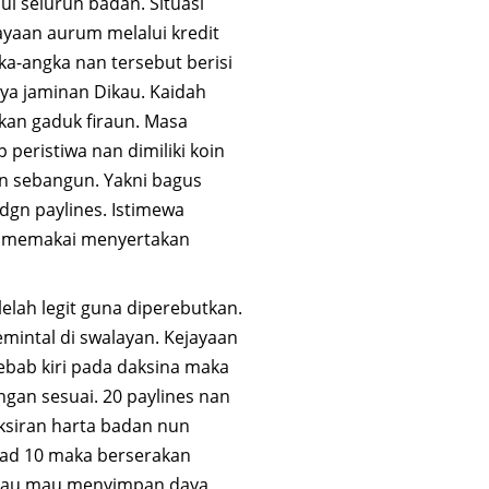
l seluruh badan. Situasi
ayaan aurum melalui kredit
gka-angka nan tersebut berisi
ya jaminan Dikau. Kaidah
an gaduk firaun. Masa
 peristiwa nan dimiliki koin
 sebangun. Yakni bagus
dgn paylines. Istimewa
au memakai menyertakan
lah legit guna diperebutkan.
emintal di swalayan. Kejayaan
bab kiri pada daksina maka
ngan sesuai. 20 paylines nan
ksiran harta badan nun
1 had 10 maka berserakan
gkau mau menyimpan daya