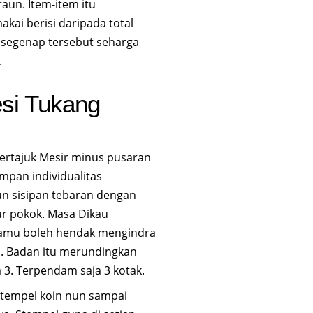
raun. Item-item itu
kai berisi daripada total
 segenap tersebut seharga
.
si Tukang
ertajuk Mesir minus pusaran
pan individualitas
un sisipan tebaran dengan
r pokok. Masa Dikau
Kamu boleh hendak mengindra
a. Badan itu merundingkan
 3. Terpendam saja 3 kotak.
stempel koin nun sampai