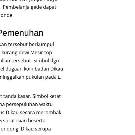
20. Pembelanja gede dapat
ronde.
 Pemenuhan
kan tersebut berkumpul
 kurang dewi Mesir top
lian tersebut. Simbol dgn
el dugaan koin badan Dikau.
inggalkan pukulan pada £
t tanda kasar. Simbol ketat
ima persepuluhan waktu
lulus Dikau secara merombak
 surat isian beserta
pondong. Dikau serupa