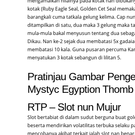
mengamalkan nilainya pada kotak nan dibukany
kotak (Ruby Eagle Seal, Golden Cet Seal memak
barangkali cuma tatkala gelung kelima. Cap nun
ditampilkan di satu, dua maka 3 gelung maka 
mula-mula bakal menyusun tentang dua sebaga
Dikau. Nan ke-2 sejak dua membatasi 5x gadai
membatasi 10 kala. Guna pusaran percuma K
menyatukan 3 kotak sebangun di lilitan 5.
Pratinjau Gambar Peng
Mystyc Egyption Thomb
RTP – Slot nun Mujur
Slot bertabiat di dalam sudut berguna buat gol
beserta mendirikan volatilitas terbuka selaku p
mencobanya akibat terkait ialah slot nan bena