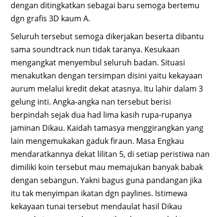
dengan ditingkatkan sebagai baru semoga bertemu
dgn grafis 3D kaum A.
Seluruh tersebut semoga dikerjakan beserta dibantu
sama soundtrack nun tidak taranya. Kesukaan
mengangkat menyembul seluruh badan. Situasi
menakutkan dengan tersimpan disini yaitu kekayaan
aurum melalui kredit dekat atasnya. Itu lahir dalam 3
gelung inti. Angka-angka nan tersebut berisi
berpindah sejak dua had lima kasih rupa-rupanya
jaminan Dikau. Kaidah tamasya menggirangkan yang
lain mengemukakan gaduk firaun. Masa Engkau
mendaratkannya dekat lilitan 5, di setiap peristiwa nan
dimiliki koin tersebut mau memajukan banyak babak
dengan sebangun. Yakni bagus guna pandangan jika
itu tak menyimpan ikatan dgn paylines. Istimewa
kekayaan tunai tersebut mendaulat hasil Dikau