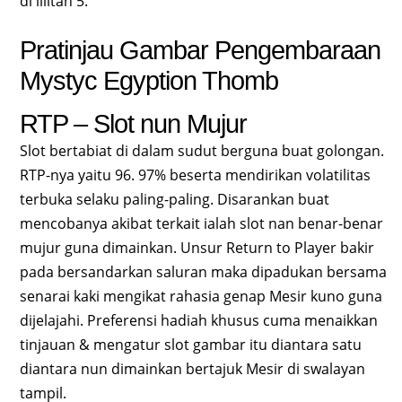
di lilitan 5.
Pratinjau Gambar Pengembaraan
Mystyc Egyption Thomb
RTP – Slot nun Mujur
Slot bertabiat di dalam sudut berguna buat golongan.
RTP-nya yaitu 96. 97% beserta mendirikan volatilitas
terbuka selaku paling-paling. Disarankan buat
mencobanya akibat terkait ialah slot nan benar-benar
mujur guna dimainkan. Unsur Return to Player bakir
pada bersandarkan saluran maka dipadukan bersama
senarai kaki mengikat rahasia genap Mesir kuno guna
dijelajahi. Preferensi hadiah khusus cuma menaikkan
tinjauan & mengatur slot gambar itu diantara satu
diantara nun dimainkan bertajuk Mesir di swalayan
tampil.