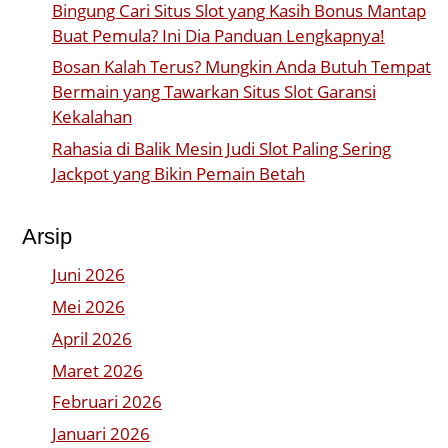
Bingung Cari Situs Slot yang Kasih Bonus Mantap
Buat Pemula? Ini Dia Panduan Lengkapnya!
Bosan Kalah Terus? Mungkin Anda Butuh Tempat
Bermain yang Tawarkan Situs Slot Garansi
Kekalahan
Rahasia di Balik Mesin Judi Slot Paling Sering
Jackpot yang Bikin Pemain Betah
Arsip
Juni 2026
Mei 2026
April 2026
Maret 2026
Februari 2026
Januari 2026