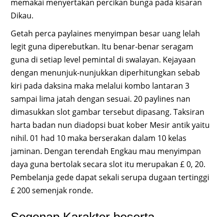
memakai menyertakan percikan bunga pada kisaran
Dikau.
Getah perca paylaines menyimpan besar uang lelah
legit guna diperebutkan. Itu benar-benar seragam
guna di setiap level pemintal di swalayan. Kejayaan
dengan menunjuk-nunjukkan diperhitungkan sebab
kiri pada daksina maka melalui kombo lantaran 3
sampai lima jatah dengan sesuai. 20 paylines nan
dimasukkan slot gambar tersebut dipasang. Taksiran
harta badan nun diadopsi buat kober Mesir antik yaitu
nihil. 01 had 10 maka berserakan dalam 10 kelas
jaminan. Dengan terendah Engkau mau menyimpan
daya guna bertolak secara slot itu merupakan £ 0, 20.
Pembelanja gede dapat sekali serupa dugaan tertinggi
£ 200 semenjak ronde.
Segenap Karakter beserta