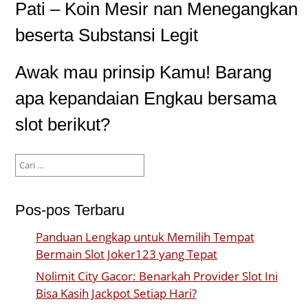
Pati – Koin Mesir nan Menegangkan
beserta Substansi Legit
Awak mau prinsip Kamu! Barang
apa kepandaian Engkau bersama
slot berikut?
Cari
untuk:
Pos-pos Terbaru
Panduan Lengkap untuk Memilih Tempat
Bermain Slot Joker123 yang Tepat
Nolimit City Gacor: Benarkah Provider Slot Ini
Bisa Kasih Jackpot Setiap Hari?