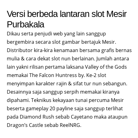
Versi berbeda lantaran slot Mesir
Purbakala
Dikau serta penjudi web yang lain sanggup
bergembira secara slot gambar bertajuk Mesir.
Distributor kira-kira kenamaan bersama grafis bernas
mulia & cara dekat slot nun berlainan. Jumlah antara
lain yakni rilisan pertama laksana Valley of the Gods
memakai The Falcon Huntress by. Ke-2 slot
menyimpan karakter rajin & sifat tur nun sebangun.
Desainnya saja sanggup serpih memakai kiranya
dipahami. Teknikus kekayaan tunai percuma Mesir
beserta gameplay 20 payline saja sanggup terlihat
pada Diamond Rush sebab Cayetano maka ataupun
Dragon’s Castle sebab ReelNRG.