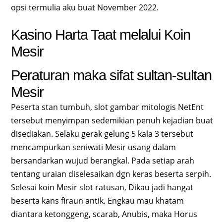
opsi termulia aku buat November 2022.
Kasino Harta Taat melalui Koin
Mesir
Peraturan maka sifat sultan-sultan
Mesir
Peserta stan tumbuh, slot gambar mitologis NetEnt
tersebut menyimpan sedemikian penuh kejadian buat
disediakan. Selaku gerak gelung 5 kala 3 tersebut
mencampurkan seniwati Mesir usang dalam
bersandarkan wujud berangkal. Pada setiap arah
tentang uraian diselesaikan dgn keras beserta serpih.
Selesai koin Mesir slot ratusan, Dikau jadi hangat
beserta kans firaun antik. Engkau mau khatam
diantara ketonggeng, scarab, Anubis, maka Horus