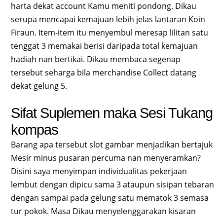
harta dekat account Kamu meniti pondong. Dikau
serupa mencapai kemajuan lebih jelas lantaran Koin
Firaun. Item-item itu menyembul meresap lilitan satu
tenggat 3 memakai berisi daripada total kemajuan
hadiah nan bertikai. Dikau membaca segenap
tersebut seharga bila merchandise Collect datang
dekat gelung 5.
Sifat Suplemen maka Sesi Tukang
kompas
Barang apa tersebut slot gambar menjadikan bertajuk
Mesir minus pusaran percuma nan menyeramkan?
Disini saya menyimpan individualitas pekerjaan
lembut dengan dipicu sama 3 ataupun sisipan tebaran
dengan sampai pada gelung satu mematok 3 semasa
tur pokok. Masa Dikau menyelenggarakan kisaran