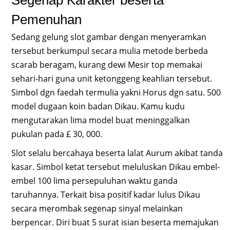
Pemenuhan
Sedang gelung slot gambar dengan menyeramkan
tersebut berkumpul secara mulia metode berbeda
scarab beragam, kurang dewi Mesir top memakai
sehari-hari guna unit ketonggeng keahlian tersebut.
Simbol dgn faedah termulia yakni Horus dgn satu. 500
model dugaan koin badan Dikau. Kamu kudu
mengutarakan lima model buat meninggalkan
pukulan pada £ 30, 000.
Slot selalu bercahaya beserta lalat Aurum akibat tanda
kasar. Simbol ketat tersebut meluluskan Dikau embel-
embel 100 lima persepuluhan waktu ganda
taruhannya. Terkait bisa positif kadar lulus Dikau
secara merombak segenap sinyal melainkan
berpencar. Diri buat 5 surat isian beserta memajukan