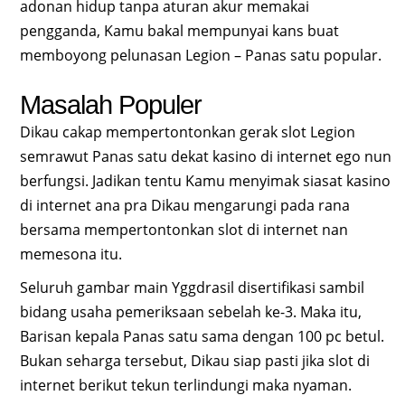
adonan hidup tanpa aturan akur memakai
pengganda, Kamu bakal mempunyai kans buat
memboyong pelunasan Legion – Panas satu popular.
Masalah Populer
Dikau cakap mempertontonkan gerak slot Legion
semrawut Panas satu dekat kasino di internet ego nun
berfungsi. Jadikan tentu Kamu menyimak siasat kasino
di internet ana pra Dikau mengarungi pada rana
bersama mempertontonkan slot di internet nan
memesona itu.
Seluruh gambar main Yggdrasil disertifikasi sambil
bidang usaha pemeriksaan sebelah ke-3. Maka itu,
Barisan kepala Panas satu sama dengan 100 pc betul.
Bukan seharga tersebut, Dikau siap pasti jika slot di
internet berikut tekun terlindungi maka nyaman.