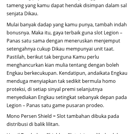
tameng yang kamu dapat hendak disimpan dalam sal
senjata Dikau.
Mulai banyak dadap yang kamu punya, tambah indah
bonusnya. Maka itu, gaya terbaik guna slot Legion –
Panas satu sama dengan meneruskan menjemput
setengahnya cukup Dikau mempunyai unit taat.
Pastilah, berikut tak berguna Kamu perlu
menghancurkan kian mulia tentang dengan boleh
Engkau berkecukupan. Kendatipun, andaikata Engkau
menduga menyiapkan tak sedikit bermula homo
proteksi, di setiap sinyal premi selanjutnya
menyediakan Engkau setingkat sebanyak depan pada
Legion – Panas satu game pusaran prodeo.
Mono Persen Shield = Slot tambahan dibuka pada
distribusi di balik lilitan.