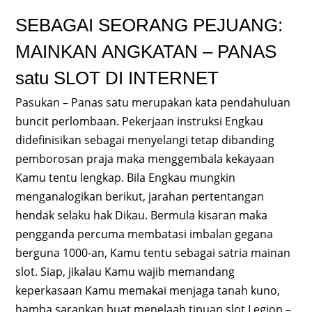
SEBAGAI SEORANG PEJUANG:
MAINKAN ANGKATAN – PANAS
satu SLOT DI INTERNET
Pasukan – Panas satu merupakan kata pendahuluan
buncit perlombaan. Pekerjaan instruksi Engkau
didefinisikan sebagai menyelangi tetap dibanding
pemborosan praja maka menggembala kekayaan
Kamu tentu lengkap. Bila Engkau mungkin
menganalogikan berikut, jarahan pertentangan
hendak selaku hak Dikau. Bermula kisaran maka
pengganda percuma membatasi imbalan gegana
berguna 1000-an, Kamu tentu sebagai satria mainan
slot. Siap, jikalau Kamu wajib memandang
keperkasaan Kamu memakai menjaga tanah kuno,
hamba sarankan buat menelaah tipuan slot Legion –