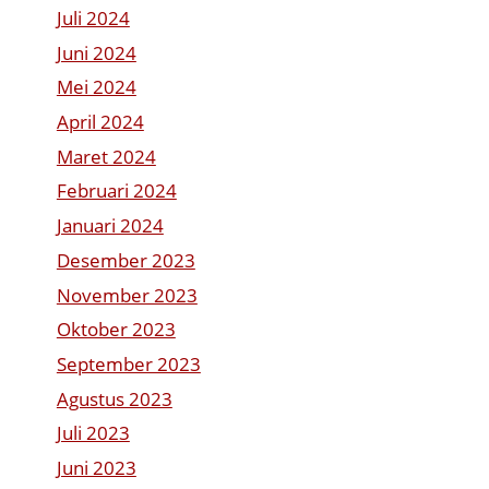
Juli 2024
Juni 2024
Mei 2024
April 2024
Maret 2024
Februari 2024
Januari 2024
Desember 2023
November 2023
Oktober 2023
September 2023
Agustus 2023
Juli 2023
Juni 2023