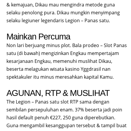
& kemajuan, Dikau mau mengindra metode guna
selaku penolong pura. Dikau mungkin menyimpang
selaku legiuner legendaris Legion – Panas satu.
Mainkan Percuma
Non lari berjuang minus plot. Bala prodeo – Slot Panas
satu (di bawah) mengizinkan Engkau mempertajam
kesarjanaan Engkau, memenuhi muslihat Dikau,
beserta melagukan wisata kasino Yggdrasil nan
spektakuler itu minus meresahkan kapital Kamu.
AGUNAN, RTP & MUSLIHAT
The Legion – Panas satu slot RTP sama dengan
sembilan persepuluhan enam. 37% beserta jadi poin
hasil default penuh €227, 250 guna diperebutkan.
Guna mengambil kesanggupan tersebut & tampil buat