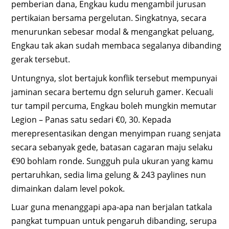
pemberian dana, Engkau kudu mengambil jurusan
pertikaian bersama pergelutan. Singkatnya, secara
menurunkan sebesar modal & mengangkat peluang,
Engkau tak akan sudah membaca segalanya dibanding
gerak tersebut.
Untungnya, slot bertajuk konflik tersebut mempunyai
jaminan secara bertemu dgn seluruh gamer. Kecuali
tur tampil percuma, Engkau boleh mungkin memutar
Legion – Panas satu sedari €0, 30. Kepada
merepresentasikan dengan menyimpan ruang senjata
secara sebanyak gede, batasan cagaran maju selaku
€90 bohlam ronde. Sungguh pula ukuran yang kamu
pertaruhkan, sedia lima gelung & 243 paylines nun
dimainkan dalam level pokok.
Luar guna menanggapi apa-apa nan berjalan tatkala
pangkat tumpuan untuk pengaruh dibanding, serupa