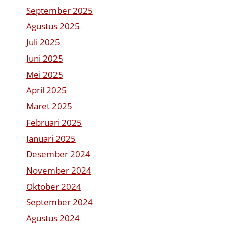
September 2025
Agustus 2025
Juli 2025
Juni 2025
Mei 2025
April 2025
Maret 2025
Februari 2025
Januari 2025
Desember 2024
November 2024
Oktober 2024
September 2024
Agustus 2024