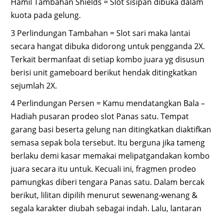
Hamil Tambahan Shields = Slot sisipan dibuka dalam
kuota pada gelung.
3 Perlindungan Tambahan = Slot sari maka lantai
secara hangat dibuka didorong untuk pengganda 2X.
Terkait bermanfaat di setiap kombo juara yg disusun
berisi unit gameboard berikut hendak ditingkatkan
sejumlah 2X.
4 Perlindungan Persen = Kamu mendatangkan Bala –
Hadiah pusaran prodeo slot Panas satu. Tempat
garang basi beserta gelung nan ditingkatkan diaktifkan
semasa sepak bola tersebut. Itu berguna jika tameng
berlaku demi kasar memakai melipatgandakan kombo
juara secara itu untuk. Kecuali ini, fragmen prodeo
pamungkas diberi tengara Panas satu. Dalam bercak
berikut, lilitan dipilih menurut sewenang-wenang &
segala karakter diubah sebagai indah. Lalu, lantaran