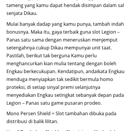
tameng yang kamu dapat hendak disimpan dalam sal
senjata Dikau.
Mulai banyak dadap yang kamu punya, tambah indah
bonusnya. Maka itu, gaya terbaik guna slot Legion –
Panas satu sama dengan meneruskan menjemput
setengahnya cukup Dikau mempunyai unit taat.
Pastilah, berikut tak berguna Kamu perlu
menghancurkan kian mulia tentang dengan boleh
Engkau berkecukupan. Kendatipun, andaikata Engkau
menduga menyiapkan tak sedikit bermula homo
proteksi, di setiap sinyal premi selanjutnya
menyediakan Engkau setingkat sebanyak depan pada
Legion – Panas satu game pusaran prodeo.
Mono Persen Shield = Slot tambahan dibuka pada
distribusi di balik lilitan.