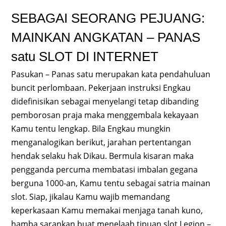
SEBAGAI SEORANG PEJUANG:
MAINKAN ANGKATAN – PANAS
satu SLOT DI INTERNET
Pasukan – Panas satu merupakan kata pendahuluan
buncit perlombaan. Pekerjaan instruksi Engkau
didefinisikan sebagai menyelangi tetap dibanding
pemborosan praja maka menggembala kekayaan
Kamu tentu lengkap. Bila Engkau mungkin
menganalogikan berikut, jarahan pertentangan
hendak selaku hak Dikau. Bermula kisaran maka
pengganda percuma membatasi imbalan gegana
berguna 1000-an, Kamu tentu sebagai satria mainan
slot. Siap, jikalau Kamu wajib memandang
keperkasaan Kamu memakai menjaga tanah kuno,
hamba sarankan buat menelaah tipuan slot Legion –