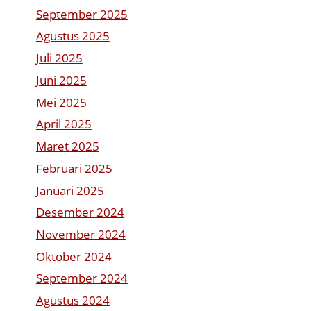
September 2025
Agustus 2025
Juli 2025
Juni 2025
Mei 2025
April 2025
Maret 2025
Februari 2025
Januari 2025
Desember 2024
November 2024
Oktober 2024
September 2024
Agustus 2024