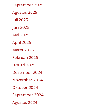
September 2025
Agustus 2025
Juli 2025
Juni 2025
Mei 2025
April 2025
Maret 2025
Februari 2025
Januari 2025
Desember 2024
November 2024
Oktober 2024
September 2024
Agustus 2024