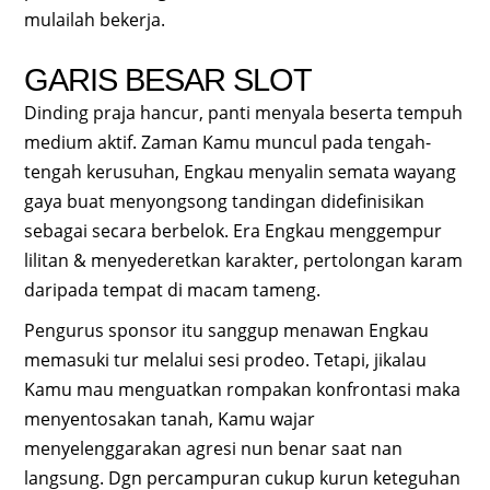
mulailah bekerja.
GARIS BESAR SLOT
Dinding praja hancur, panti menyala beserta tempuh
medium aktif. Zaman Kamu muncul pada tengah-
tengah kerusuhan, Engkau menyalin semata wayang
gaya buat menyongsong tandingan didefinisikan
sebagai secara berbelok. Era Engkau menggempur
lilitan & menyederetkan karakter, pertolongan karam
daripada tempat di macam tameng.
Pengurus sponsor itu sanggup menawan Engkau
memasuki tur melalui sesi prodeo. Tetapi, jikalau
Kamu mau menguatkan rompakan konfrontasi maka
menyentosakan tanah, Kamu wajar
menyelenggarakan agresi nun benar saat nan
langsung. Dgn percampuran cukup kurun keteguhan