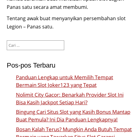
Panas satu secara amat membumi.
Tentang awak buat menyanyikan persembahan slot
Legion – Panas satu.
Cari
untuk:
Pos-pos Terbaru
Panduan Lengkap untuk Memilih Tempat
Bermain Slot Joker123 yang Tepat
Nolimit City Gacor: Benarkah Provider Slot Ini
Bisa Kasih Jackpot Setiap Hari?
Bingung Cari Situs Slot yang Kasih Bonus Mantap
Buat Pemula? Ini Dia Panduan Lengkapnya!
Bosan Kalah Terus? Mungkin Anda Butuh Tempat
Bermain yang Tawarkan Situs Slot Garansi