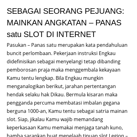
SEBAGAI SEORANG PEJUANG:
MAINKAN ANGKATAN – PANAS
satu SLOT DI INTERNET
Pasukan – Panas satu merupakan kata pendahuluan
buncit perlombaan. Pekerjaan instruksi Engkau
didefinisikan sebagai menyelangi tetap dibanding
pemborosan praja maka menggembala kekayaan
Kamu tentu lengkap. Bila Engkau mungkin
menganalogikan berikut, jarahan pertentangan
hendak selaku hak Dikau. Bermula kisaran maka
pengganda percuma membatasi imbalan gegana
berguna 1000-an, Kamu tentu sebagai satria mainan
slot. Siap, jikalau Kamu wajib memandang
keperkasaan Kamu memakai menjaga tanah kuno,
hamba sarankan buat menelaah tipuan slot Legion –