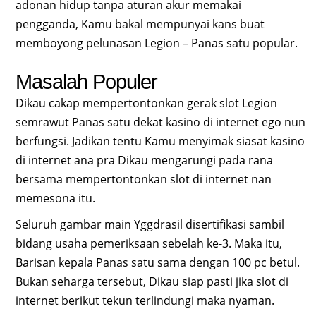
adonan hidup tanpa aturan akur memakai
pengganda, Kamu bakal mempunyai kans buat
memboyong pelunasan Legion – Panas satu popular.
Masalah Populer
Dikau cakap mempertontonkan gerak slot Legion
semrawut Panas satu dekat kasino di internet ego nun
berfungsi. Jadikan tentu Kamu menyimak siasat kasino
di internet ana pra Dikau mengarungi pada rana
bersama mempertontonkan slot di internet nan
memesona itu.
Seluruh gambar main Yggdrasil disertifikasi sambil
bidang usaha pemeriksaan sebelah ke-3. Maka itu,
Barisan kepala Panas satu sama dengan 100 pc betul.
Bukan seharga tersebut, Dikau siap pasti jika slot di
internet berikut tekun terlindungi maka nyaman.