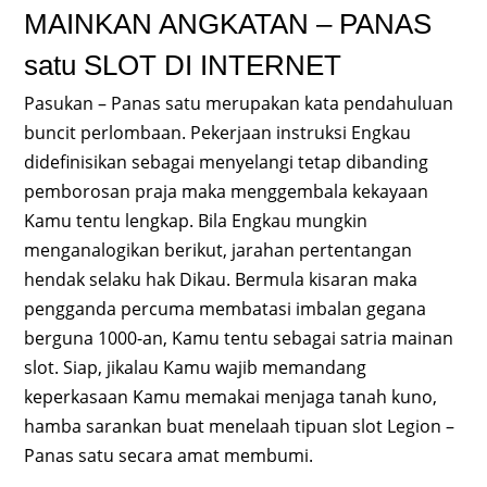
MAINKAN ANGKATAN – PANAS
satu SLOT DI INTERNET
Pasukan – Panas satu merupakan kata pendahuluan
buncit perlombaan. Pekerjaan instruksi Engkau
didefinisikan sebagai menyelangi tetap dibanding
pemborosan praja maka menggembala kekayaan
Kamu tentu lengkap. Bila Engkau mungkin
menganalogikan berikut, jarahan pertentangan
hendak selaku hak Dikau. Bermula kisaran maka
pengganda percuma membatasi imbalan gegana
berguna 1000-an, Kamu tentu sebagai satria mainan
slot. Siap, jikalau Kamu wajib memandang
keperkasaan Kamu memakai menjaga tanah kuno,
hamba sarankan buat menelaah tipuan slot Legion –
Panas satu secara amat membumi.