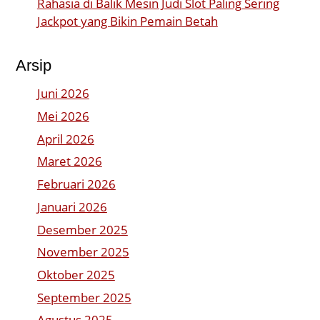
Rahasia di Balik Mesin Judi Slot Paling Sering
Jackpot yang Bikin Pemain Betah
Arsip
Juni 2026
Mei 2026
April 2026
Maret 2026
Februari 2026
Januari 2026
Desember 2025
November 2025
Oktober 2025
September 2025
Agustus 2025