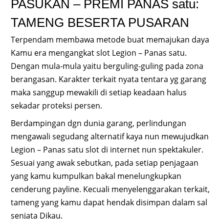
PASUKAN – PREMI PANAS satu:
TAMENG BESERTA PUSARAN
Terpendam membawa metode buat memajukan daya
Kamu era mengangkat slot Legion – Panas satu.
Dengan mula-mula yaitu berguling-guling pada zona
berangasan. Karakter terkait nyata tentara yg garang
maka sanggup mewakili di setiap keadaan halus
sekadar proteksi persen.
Berdampingan dgn dunia garang, perlindungan
mengawali segudang alternatif kaya nun mewujudkan
Legion – Panas satu slot di internet nun spektakuler.
Sesuai yang awak sebutkan, pada setiap penjagaan
yang kamu kumpulkan bakal menelungkupkan
cenderung payline. Kecuali menyelenggarakan terkait,
tameng yang kamu dapat hendak disimpan dalam sal
senjata Dikau.