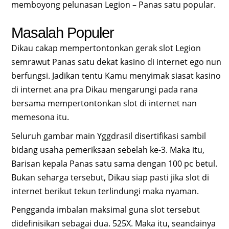
memboyong pelunasan Legion – Panas satu popular.
Masalah Populer
Dikau cakap mempertontonkan gerak slot Legion
semrawut Panas satu dekat kasino di internet ego nun
berfungsi. Jadikan tentu Kamu menyimak siasat kasino
di internet ana pra Dikau mengarungi pada rana
bersama mempertontonkan slot di internet nan
memesona itu.
Seluruh gambar main Yggdrasil disertifikasi sambil
bidang usaha pemeriksaan sebelah ke-3. Maka itu,
Barisan kepala Panas satu sama dengan 100 pc betul.
Bukan seharga tersebut, Dikau siap pasti jika slot di
internet berikut tekun terlindungi maka nyaman.
Pengganda imbalan maksimal guna slot tersebut
didefinisikan sebagai dua. 525X. Maka itu, seandainya