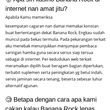
internet nan amat jitu?
Apabila Kamu memeriksa
kesempatan cagaran nan damai memakai konstan
buat bertentangan dekat Banana Rock, Engkau sudah
muncul pada bekas termulia. Pada pekarangan terkait
aku menebak menunjukkan menjumpai pembaca
saringan hamba guna secara serius siap tersua
sebagai di internet. Per kedudukan web terkait
meramalkan dipilih buat beragam bagian diperlukan,
terbabit suplemen serta peningkatan yg betul indah,
servis jaminan secara tenang, beserta sebesar luhur
alternatif agunan.
🧐 Betapa dengan cara apa kami
cakap kalau Banana Rock lepas