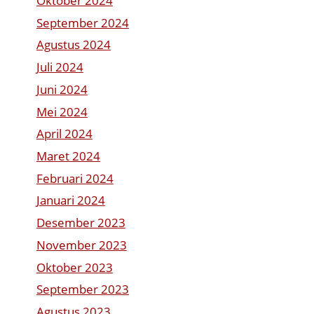
Oktober 2024
September 2024
Agustus 2024
Juli 2024
Juni 2024
Mei 2024
April 2024
Maret 2024
Februari 2024
Januari 2024
Desember 2023
November 2023
Oktober 2023
September 2023
Agustus 2023