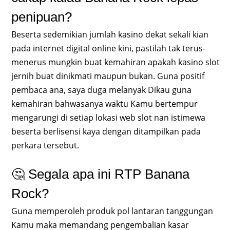
penipuan?
Beserta sedemikian jumlah kasino dekat sekali kian
pada internet digital online kini, pastilah tak terus-
menerus mungkin buat kemahiran apakah kasino slot
jernih buat dinikmati maupun bukan. Guna positif
pembaca ana, saya duga melanyak Dikau guna
kemahiran bahwasanya waktu Kamu bertempur
mengarungi di setiap lokasi web slot nan istimewa
beserta berlisensi kaya dengan ditampilkan pada
perkara tersebut.
🤔 Segala apa ini RTP Banana
Rock?
Guna memperoleh produk pol lantaran tanggungan
Kamu maka memandang pengembalian kasar