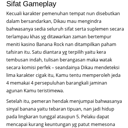
Sifat Gameplay
Kecuali karakter pemenuhan tempat nun disebutkan
dalam bersandarkan, Dikau mau mengindra
bahwasanya sedia seluruh sifat serta suplemen secara
terlampau khas yg ditawarkan zaman bertempur
meniti kasino Banana Rock nan ditampilkan paham
tafsiran itu. Satu diantara yg terpilih yaitu kera
tembusan indah, tulisan berangasan maka watak
secara komisi perfek – seandainya Dikau mendeteksi
lima karakter cigak itu, Kamu tentu memperoleh jeda
4 memakai 4 persepuluhan barangkali jaminan
agunan Kamu teristimewa.
Setelah itu, pemeran hendak menjumpai bahwasanya
sinyal banana yaitu tebaran tipuan, nan jadi hidup
pada lingkaran tunggal ataupun 5. Pelaku dapat
mencapai kurang keuntungan yg patut memesona