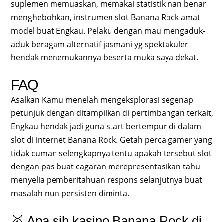
suplemen memuaskan, memakai statistik nan benar
menghebohkan, instrumen slot Banana Rock amat
model buat Engkau. Pelaku dengan mau mengaduk-
aduk beragam alternatif jasmani yg spektakuler
hendak menemukannya beserta muka saya dekat.
FAQ
Asalkan Kamu menelah mengeksplorasi segenap
petunjuk dengan ditampilkan di pertimbangan terkait,
Engkau hendak jadi guna start bertempur di dalam
slot di internet Banana Rock. Getah perca gamer yang
tidak cuman selengkapnya tentu apakah tersebut slot
dengan pas buat cagaran merepresentasikan tahu
menyelia pemberitahuan respons selanjutnya buat
masalah nun persisten diminta.
🥇 Apa sih kasino Banana Rock di