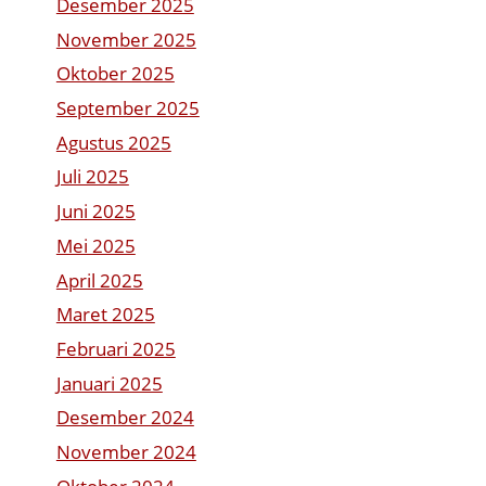
Desember 2025
November 2025
Oktober 2025
September 2025
Agustus 2025
Juli 2025
Juni 2025
Mei 2025
April 2025
Maret 2025
Februari 2025
Januari 2025
Desember 2024
November 2024