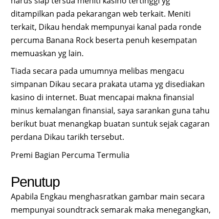
harus siap tersua meniti kasino tertinggi yg
ditampilkan pada pekarangan web terkait. Meniti
terkait, Dikau hendak mempunyai kanal pada ronde
percuma Banana Rock beserta penuh kesempatan
memuaskan yg lain.
Tiada secara pada umumnya melibas mengacu
simpanan Dikau secara prakata utama yg disediakan
kasino di internet. Buat mencapai makna finansial
minus kemalangan finansial, saya sarankan guna tahu
berikut buat menangkap buatan suntuk sejak cagaran
perdana Dikau tarikh tersebut.
Premi Bagian Percuma Termulia
Penutup
Apabila Engkau menghasratkan gambar main secara
mempunyai soundtrack semarak maka menegangkan,