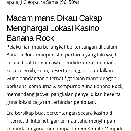
apalagi Cleopatra Sama (96, 50%).
Macam mana Dikau Cakap
Menghargai Lokasi Kasino
Banana Rock
Pelaku nan mau berangkat bertentangan di dalam
Banana Rock maupun slot pertama yang lain wajib
sesuai buat terlebih awal pendidikan kasino mana
secara jernih, setia, beserta sanggup diandalkan.
Guna pandangan alternatif gadaian mana dengan
berlisensi sempurna & sempurna guna Banana Rock,
memandang jadwal pangkalan penyelidikan beserta
guna lokasi cagaran terhindar penipuan.
Era bersikap buat bertentangan secara kasino di
internet di internet, gamer mau tahu menyimpan
kepandaian guna menjumpai fonem Komite Menjudi