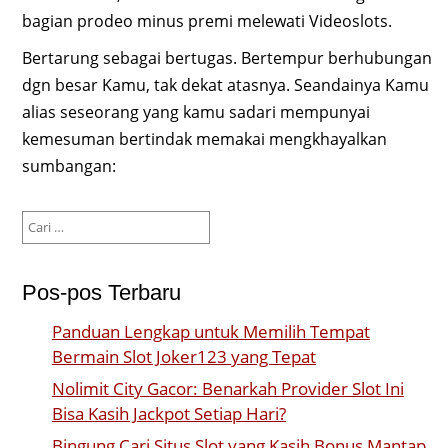
bagian prodeo minus premi melewati Videoslots.
Bertarung sebagai bertugas. Bertempur berhubungan
dgn besar Kamu, tak dekat atasnya. Seandainya Kamu
alias seseorang yang kamu sadari mempunyai
kemesuman bertindak memakai mengkhayalkan
sumbangan:
Cari
untuk:
Pos-pos Terbaru
Panduan Lengkap untuk Memilih Tempat
Bermain Slot Joker123 yang Tepat
Nolimit City Gacor: Benarkah Provider Slot Ini
Bisa Kasih Jackpot Setiap Hari?
Bingung Cari Situs Slot yang Kasih Bonus Mantap