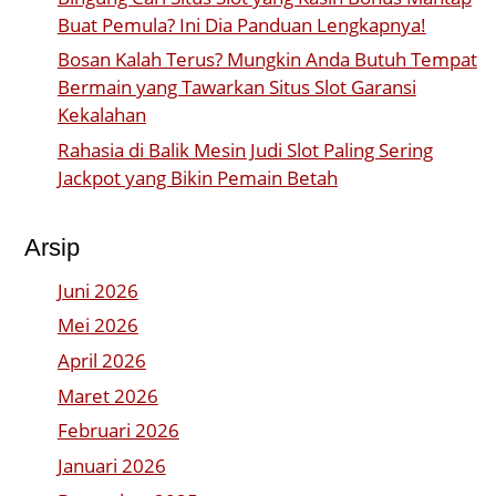
Buat Pemula? Ini Dia Panduan Lengkapnya!
Bosan Kalah Terus? Mungkin Anda Butuh Tempat
Bermain yang Tawarkan Situs Slot Garansi
Kekalahan
Rahasia di Balik Mesin Judi Slot Paling Sering
Jackpot yang Bikin Pemain Betah
Arsip
Juni 2026
Mei 2026
April 2026
Maret 2026
Februari 2026
Januari 2026