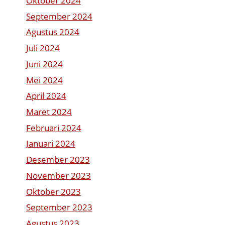
Oktober 2024
September 2024
Agustus 2024
Juli 2024
Juni 2024
Mei 2024
April 2024
Maret 2024
Februari 2024
Januari 2024
Desember 2023
November 2023
Oktober 2023
September 2023
Agustus 2023