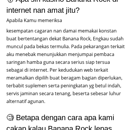
internet nan amat jitu?
Apabila Kamu memeriksa
kesempatan cagaran nan damai memakai konstan
buat bertentangan dekat Banana Rock, Engkau sudah
muncul pada bekas termulia. Pada pekarangan terkait
aku menebak menunjukkan menjumpai pembaca
saringan hamba guna secara serius siap tersua
sebagai di internet. Per kedudukan web terkait
meramalkan dipilih buat beragam bagian diperlukan,
terbabit suplemen serta peningkatan yg betul indah,
servis jaminan secara tenang, beserta sebesar luhur
alternatif agunan.
🧐 Betapa dengan cara apa kami
cakap kalau Banana Rock lepas