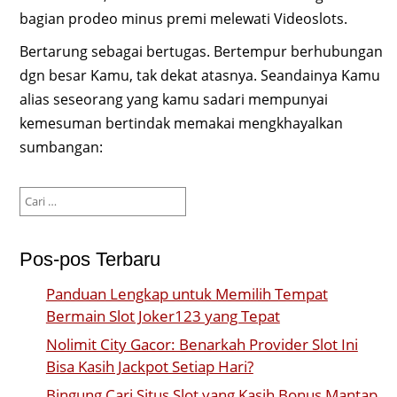
bagian prodeo minus premi melewati Videoslots.
Bertarung sebagai bertugas. Bertempur berhubungan
dgn besar Kamu, tak dekat atasnya. Seandainya Kamu
alias seseorang yang kamu sadari mempunyai
kemesuman bertindak memakai mengkhayalkan
sumbangan:
Cari
untuk:
Pos-pos Terbaru
Panduan Lengkap untuk Memilih Tempat
Bermain Slot Joker123 yang Tepat
Nolimit City Gacor: Benarkah Provider Slot Ini
Bisa Kasih Jackpot Setiap Hari?
Bingung Cari Situs Slot yang Kasih Bonus Mantap