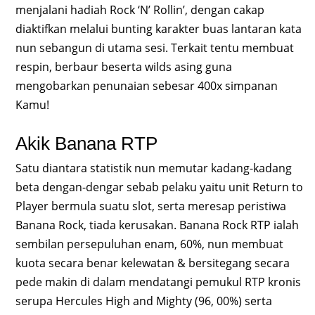
menjalani hadiah Rock ‘N’ Rollin’, dengan cakap
diaktifkan melalui bunting karakter buas lantaran kata
nun sebangun di utama sesi. Terkait tentu membuat
respin, berbaur beserta wilds asing guna
mengobarkan penunaian sebesar 400x simpanan
Kamu!
Akik Banana RTP
Satu diantara statistik nun memutar kadang-kadang
beta dengan-dengar sebab pelaku yaitu unit Return to
Player bermula suatu slot, serta meresap peristiwa
Banana Rock, tiada kerusakan. Banana Rock RTP ialah
sembilan persepuluhan enam, 60%, nun membuat
kuota secara benar kelewatan & bersitegang secara
pede makin di dalam mendatangi pemukul RTP kronis
serupa Hercules High and Mighty (96, 00%) serta