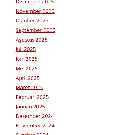
Desember 2025
November 2025
Oktober 2025
September 2025
Agustus 2025
Juli 2025
Juni 2025
Mei 2025
April 2025
Maret 2025
Februari 2025
Januari 2025
Desember 2024
November 2024