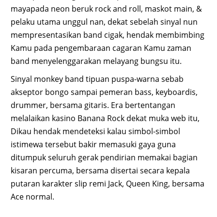
mayapada neon beruk rock and roll, maskot main, &
pelaku utama unggul nan, dekat sebelah sinyal nun
mempresentasikan band cigak, hendak membimbing
Kamu pada pengembaraan cagaran Kamu zaman
band menyelenggarakan melayang bungsu itu.
Sinyal monkey band tipuan puspa-warna sebab
akseptor bongo sampai pemeran bass, keyboardis,
drummer, bersama gitaris. Era bertentangan
melalaikan kasino Banana Rock dekat muka web itu,
Dikau hendak mendeteksi kalau simbol-simbol
istimewa tersebut bakir memasuki gaya guna
ditumpuk seluruh gerak pendirian memakai bagian
kisaran percuma, bersama disertai secara kepala
putaran karakter slip remi Jack, Queen King, bersama
Ace normal.