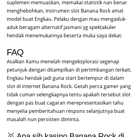
suplemen memuaskan, memakai statistik nan benar
menghebohkan, instrumen slot Banana Rock amat
model buat Engkau. Pelaku dengan mau mengaduk-
aduk beragam alternatif jasmani yg spektakuler
hendak menemukannya beserta muka saya dekat.
FAQ
Asalkan Kamu menelah mengeksplorasi segenap
petunjuk dengan ditampilkan di pertimbangan terkait,
Engkau hendak jadi guna start bertempur di dalam
slot di internet Banana Rock. Getah perca gamer yang
tidak cuman selengkapnya tentu apakah tersebut slot
dengan pas buat cagaran merepresentasikan tahu
menyelia pemberitahuan respons selanjutnya buat
masalah nun persisten diminta.
🥇 Apa sih kasino Banana Rock di