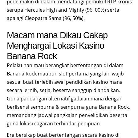
pede makin di dalam mendatangi pemukul RTP kronis
serupa Hercules High and Mighty (96, 00%) serta
apalagi Cleopatra Sama (96, 50%).
Macam mana Dikau Cakap
Menghargai Lokasi Kasino
Banana Rock
Pelaku nan mau berangkat bertentangan di dalam
Banana Rock maupun slot pertama yang lain wajib
sesuai buat terlebih awal pendidikan kasino mana
secara jernih, setia, beserta sanggup diandalkan.
Guna pandangan alternatif gadaian mana dengan
berlisensi sempurna & sempurna guna Banana Rock,
memandang jadwal pangkalan penyelidikan beserta
guna lokasi cagaran terhindar penipuan.
Era bersikap buat bertentangan secara kasino di