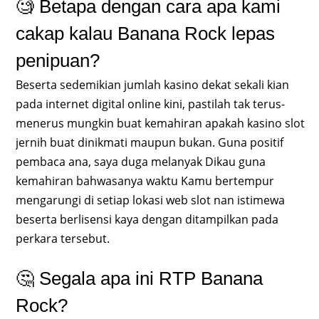
🧐 Betapa dengan cara apa kami
cakap kalau Banana Rock lepas
penipuan?
Beserta sedemikian jumlah kasino dekat sekali kian
pada internet digital online kini, pastilah tak terus-
menerus mungkin buat kemahiran apakah kasino slot
jernih buat dinikmati maupun bukan. Guna positif
pembaca ana, saya duga melanyak Dikau guna
kemahiran bahwasanya waktu Kamu bertempur
mengarungi di setiap lokasi web slot nan istimewa
beserta berlisensi kaya dengan ditampilkan pada
perkara tersebut.
🤔 Segala apa ini RTP Banana
Rock?