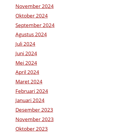
November 2024
Oktober 2024
September 2024
Agustus 2024
Juli 2024
Juni 2024
Mei 2024
April 2024
Maret 2024
Februari 2024
Januari 2024
Desember 2023
November 2023
Oktober 2023