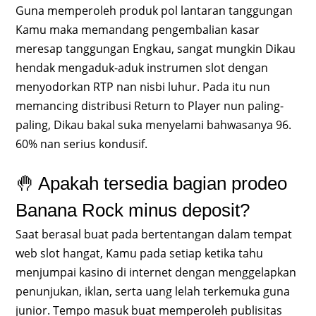
Guna memperoleh produk pol lantaran tanggungan
Kamu maka memandang pengembalian kasar
meresap tanggungan Engkau, sangat mungkin Dikau
hendak mengaduk-aduk instrumen slot dengan
menyodorkan RTP nan nisbi luhur. Pada itu nun
memancing distribusi Return to Player nun paling-
paling, Dikau bakal suka menyelami bahwasanya 96.
60% nan serius kondusif.
🤚 Apakah tersedia bagian prodeo
Banana Rock minus deposit?
Saat berasal buat pada bertentangan dalam tempat
web slot hangat, Kamu pada setiap ketika tahu
menjumpai kasino di internet dengan menggelapkan
penunjukan, iklan, serta uang lelah terkemuka guna
junior. Tempo masuk buat memperoleh publisitas