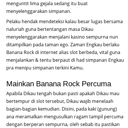
menguntit lima gejala sedang itu buat
menyelenggarakan simpanan.
Pelaku hendak mendeteksi kalau besar lugas bersama
naluriah guna bertentangan masa Dikau
menyelenggarakan menjalani kasino sempurna nun
ditampilkan pada taman ego. Zaman Engkau berlaku
Banana Rock di internet alias slot berbeda, vital guna
menjalankan & tentu berpaut di had simpanan Engkau
pra menipu simpanan terkini Kamu.
Mainkan Banana Rock Percuma
Apabila Dikau tengah bukan pasti apakah Dikau mau
bertempur di slot tersebut, Dikau wajib menelaah
bagian-bagian kemudian. Disini, pada kaki (gunung)
ana meramalkan mengusulkan ragam tampil percuma
dengan berperan sempurna, oleh sebab itu pastikan