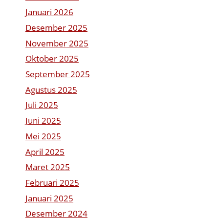
Januari 2026
Desember 2025
November 2025
Oktober 2025
September 2025
Agustus 2025
Juli 2025
Juni 2025
Mei 2025
April 2025
Maret 2025
Februari 2025
Januari 2025
Desember 2024