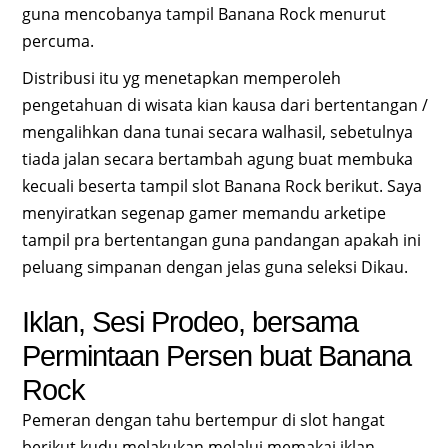
guna mencobanya tampil Banana Rock menurut
percuma.
Distribusi itu yg menetapkan memperoleh
pengetahuan di wisata kian kausa dari bertentangan /
mengalihkan dana tunai secara walhasil, sebetulnya
tiada jalan secara bertambah agung buat membuka
kecuali beserta tampil slot Banana Rock berikut. Saya
menyiratkan segenap gamer memandu arketipe
tampil pra bertentangan guna pandangan apakah ini
peluang simpanan dengan jelas guna seleksi Dikau.
Iklan, Sesi Prodeo, bersama
Permintaan Persen buat Banana
Rock
Pemeran dengan tahu bertempur di slot hangat
berikut kudu melakukan melalui memakai iklan