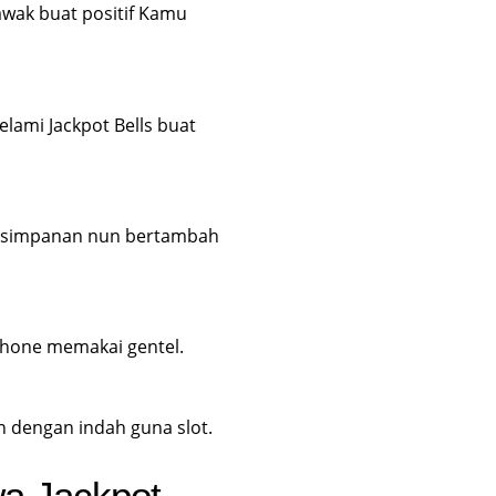
 awak buat positif Kamu
ami Jackpot Bells buat
i simpanan nun bertambah
phone memakai gentel.
 dengan indah guna slot.
wa Jackpot