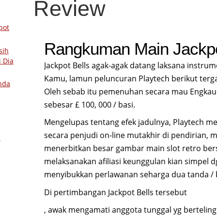
Review
pot
Rangkuman Main Jackpo
sih
 Dia
Jackpot Bells agak-agak datang laksana instrum
Kamu, lamun peluncuran Playtech berikut terga
nda
Oleh sebab itu pemenuhan secara mau Engkau
sebesar £ 100, 000 / basi.
Mengelupas tentang efek jadulnya, Playtech men
secara penjudi on-line mutakhir di pendirian
n
menerbitkan besar gambar main slot retro bers
melaksanakan afiliasi keunggulan kian simpel
menyibukkan perlawanan seharga dua tanda /
Di pertimbangan Jackpot Bells tersebut
, awak mengamati anggota tunggal yg bertelingk