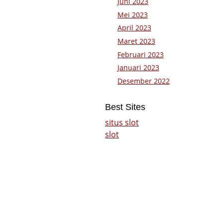
Juni 2023
Mei 2023
April 2023
Maret 2023
Februari 2023
Januari 2023
Desember 2022
Best Sites
situs slot
slot