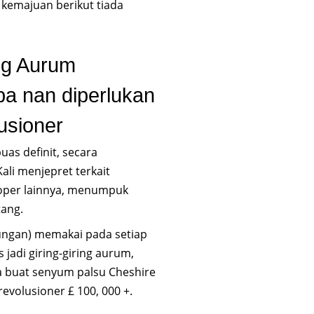
kemajuan berikut tiada
ng Aurum
pa nan diperlukan
usioner
as definit, secara
ali menjepret terkait
goper lainnya, menumpuk
tang.
lungan) memakai pada setiap
jadi giring-giring aurum,
 buat senyum palsu Cheshire
evolusioner £ 100, 000 +.