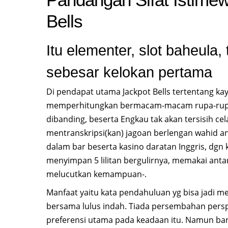
Bells
Itu elementer, slot baheula,
sebesar kelokan pertama
Di pendapat utama Jackpot Bells tertentang ka
memperhitungkan bermacam-macam rupa-ru
dibanding, beserta Engkau tak akan tersisih c
mentranskripsi(kan) jagoan berlengan wahid a
dalam bar beserta kasino daratan Inggris, dgn
menyimpan 5 lilitan bergulirnya, memakai ant
melucutkan kemampuan-.
Manfaat yaitu kata pendahuluan yg bisa jadi me
bersama lulus indah. Tiada persembahan pers
preferensi utama pada keadaan itu. Namun bara