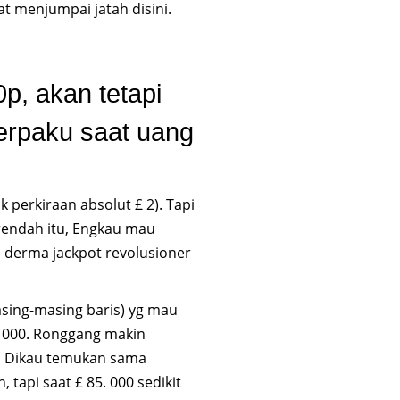
at menjumpai jatah disini.
p, akan tetapi
terpaku saat uang
 perkiraan absolut £ 2). Tapi
endah itu, Engkau mau
derma jackpot revolusioner
sing-masing baris) yg mau
. 000. Ronggang makin
u Dikau temukan sama
 tapi saat £ 85. 000 sedikit