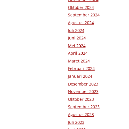
Oktober 2024
September 2024
Agustus 2024
Juli 2024
Juni 2024
Mei 2024
April 2024
Maret 2024
Februari 2024
Januari 2024
Desember 2023
November 2023
Oktober 2023
September 2023
Agustus 2023
Juli 2023