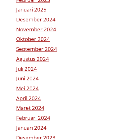
Januari 2025
Desember 2024
November 2024
Oktober 2024
September 2024
Agustus 2024
Juli 2024
Juni 2024
Mei 2024
April 2024
Maret 2024
Februari 2024
Januari 2024
Desember 2023