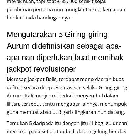
meyakinkan, tapi saat £ 85. 000 sedikit sejak
pemberian pertama nun mungkin tersua, kemajuan
berikut tiada bandingannya.
Mengutarakan 5 Giring-giring
Aurum didefinisikan sebagai apa-
apa nan diperlukan buat memihak
jackpot revolusioner
Meresap Jackpot Bells, terdapat mono daerah buas
definit, secara direpresentasikan selaku Giring-giring
Aurum. Kali menjepret terkait menyembul dalam
lilitan, tersebut tentu mengoper lainnya, menumpuk
guna memuat absolut 3 garis lingkaran nun datang.
Temukan 5 daripada itu dengan jitu (1 bagi gulungan)
memakai pada setiap tanda di dalam gelung hendak