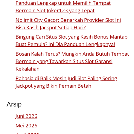
Panduan Lengkap untuk Memilih Tempat
Bermain Slot Joker123 yang Tepat
Nolimit City Gacor: Benarkah Provider Slot Ini
Bisa Kasih Jackpot Setiap Hari?
Bingung Cari Situs Slot yang Kasih Bonus Mantap
Buat Pemula? Ini Dia Panduan Lengkapnya!
Bosan Kalah Terus? Mungkin Anda Butuh Tempat
Bermain yang Tawarkan Situs Slot Garansi
Kekalahan
Rahasia di Balik Mesin Judi Slot Paling Sering
Jackpot yang Bikin Pemain Betah
Arsip
Juni 2026
Mei 2026