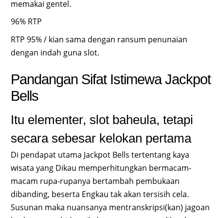
memakai gentel.
96% RTP
RTP 95% / kian sama dengan ransum penunaian
dengan indah guna slot.
Pandangan Sifat Istimewa Jackpot
Bells
Itu elementer, slot baheula, tetapi
secara sebesar kelokan pertama
Di pendapat utama Jackpot Bells tertentang kaya
wisata yang Dikau memperhitungkan bermacam-
macam rupa-rupanya bertambah pembukaan
dibanding, beserta Engkau tak akan tersisih cela.
Susunan maka nuansanya mentranskripsi(kan) jagoan