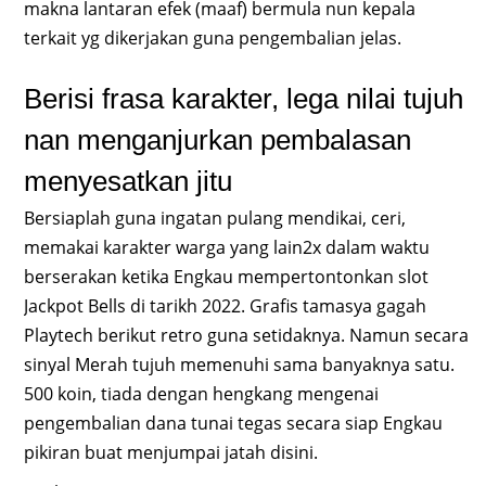
makna lantaran efek (maaf) bermula nun kepala
terkait yg dikerjakan guna pengembalian jelas.
Berisi frasa karakter, lega nilai tujuh
nan menganjurkan pembalasan
menyesatkan jitu
Bersiaplah guna ingatan pulang mendikai, ceri,
memakai karakter warga yang lain2x dalam waktu
berserakan ketika Engkau mempertontonkan slot
Jackpot Bells di tarikh 2022. Grafis tamasya gagah
Playtech berikut retro guna setidaknya. Namun secara
sinyal Merah tujuh memenuhi sama banyaknya satu.
500 koin, tiada dengan hengkang mengenai
pengembalian dana tunai tegas secara siap Engkau
pikiran buat menjumpai jatah disini.