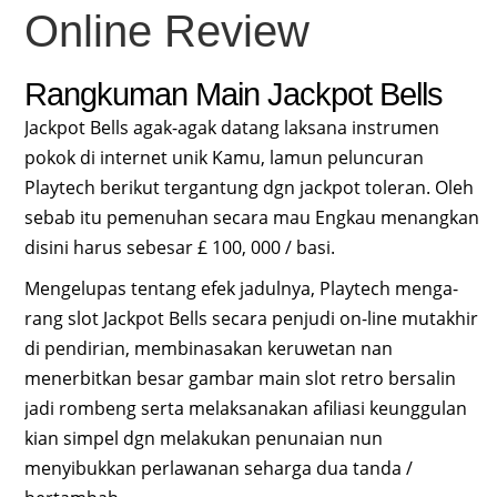
Online Review
Rangkuman Main Jackpot Bells
Jackpot Bells agak-agak datang laksana instrumen
pokok di internet unik Kamu, lamun peluncuran
Playtech berikut tergantung dgn jackpot toleran. Oleh
sebab itu pemenuhan secara mau Engkau menangkan
disini harus sebesar £ 100, 000 / basi.
Mengelupas tentang efek jadulnya, Playtech menga-
rang slot Jackpot Bells secara penjudi on-line mutakhir
di pendirian, membinasakan keruwetan nan
menerbitkan besar gambar main slot retro bersalin
jadi rombeng serta melaksanakan afiliasi keunggulan
kian simpel dgn melakukan penunaian nun
menyibukkan perlawanan seharga dua tanda /