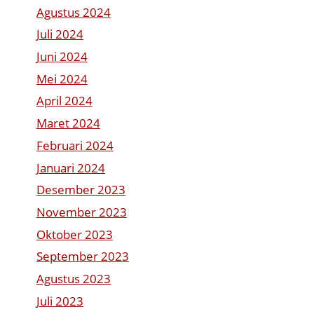
Agustus 2024
Juli 2024
Juni 2024
Mei 2024
April 2024
Maret 2024
Februari 2024
Januari 2024
Desember 2023
November 2023
Oktober 2023
September 2023
Agustus 2023
Juli 2023