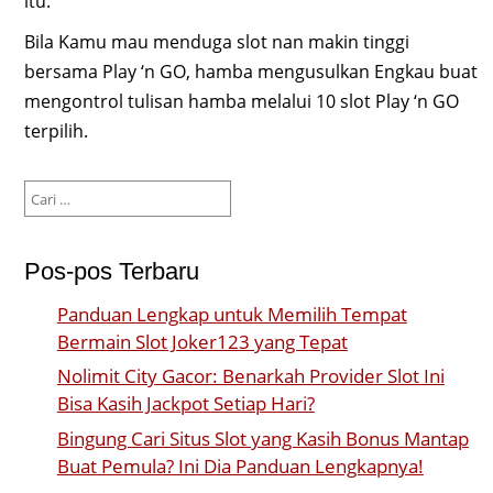
itu.
Bila Kamu mau menduga slot nan makin tinggi
bersama Play ‘n GO, hamba mengusulkan Engkau buat
mengontrol tulisan hamba melalui 10 slot Play ‘n GO
terpilih.
Cari
untuk:
Pos-pos Terbaru
Panduan Lengkap untuk Memilih Tempat
Bermain Slot Joker123 yang Tepat
Nolimit City Gacor: Benarkah Provider Slot Ini
Bisa Kasih Jackpot Setiap Hari?
Bingung Cari Situs Slot yang Kasih Bonus Mantap
Buat Pemula? Ini Dia Panduan Lengkapnya!