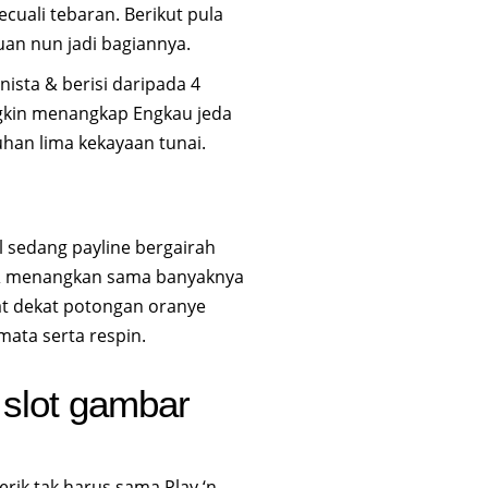
cuali tebaran. Berikut pula
an nun jadi bagiannya.
nista & berisi daripada 4
gkin menangkap Engkau jeda
han lima kekayaan tunai.
 sedang payline bergairah
 & menangkan sama banyaknya
pat dekat potongan oranye
ata serta respin.
 slot gambar
rik tak harus sama Play ‘n