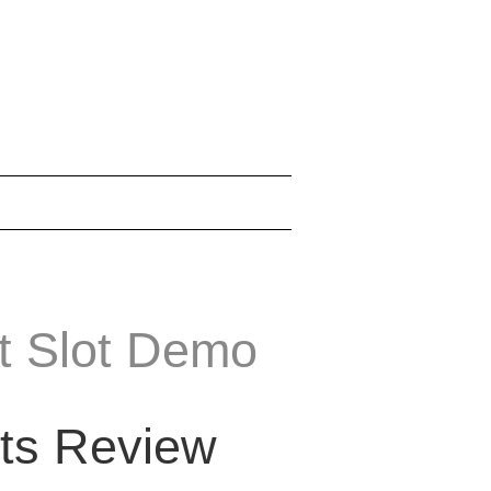
t Slot Demo
ts Review