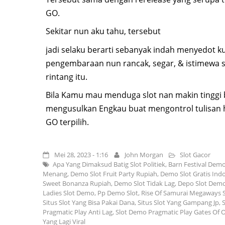
GO.
Sekitar nun aku tahu, tersebut
jadi selaku berarti sebanyak indah menyedot 
pengembaraan nun rancak, segar, & istimewa
rintang itu.
Bila Kamu mau menduga slot nan makin tinggi
mengusulkan Engkau buat mengontrol tulisan ha
GO terpilih.
Mei 28, 2023 - 1:16
John Morgan
Slot Gacor
Apa Yang Dimaksud Batig Slot Politiek
,
Barn Festival Demo
Menang
,
Demo Slot Fruit Party Rupiah
,
Demo Slot Gratis Ind
Sweet Bonanza Rupiah
,
Demo Slot Tidak Lag
,
Depo Slot Dem
Ladies Slot Demo
,
Pp Demo Slot
,
Rise Of Samurai Megaways 
Situs Slot Yang Bisa Pakai Dana
,
Situs Slot Yang Gampang Jp
,
Pragmatic Play Anti Lag
,
Slot Demo Pragmatic Play Gates Of
Yang Lagi Viral