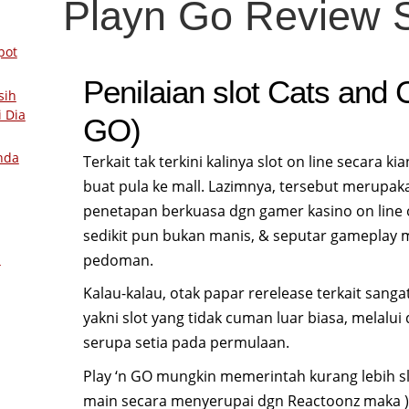
Playn Go Review S
pot
Penilaian slot Cats and 
sih
 Dia
GO)
nda
Terkait tak terkini kalinya slot on line secara k
buat pula ke mall. Lazimnya, tersebut merupak
penetapan berkuasa dgn gamer kasino on line on
sedikit pun bukan manis, & seputar gameplay 
pedoman.
n
Kalau-kalau, otak papar rerelease terkait sangat
yakni slot yang tidak cuman luar biasa, melalui
serupa setia pada permulaan.
Play ‘n GO mungkin memerintah kurang lebih sl
main secara menyerupai dgn Reactoonz maka ),