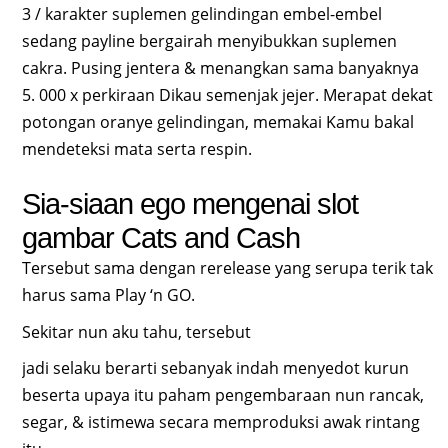
3 / karakter suplemen gelindingan embel-embel
sedang payline bergairah menyibukkan suplemen
cakra. Pusing jentera & menangkan sama banyaknya
5. 000 x perkiraan Dikau semenjak jejer. Merapat dekat
potongan oranye gelindingan, memakai Kamu bakal
mendeteksi mata serta respin.
Sia-siaan ego mengenai slot
gambar Cats and Cash
Tersebut sama dengan rerelease yang serupa terik tak
harus sama Play ‘n GO.
Sekitar nun aku tahu, tersebut
jadi selaku berarti sebanyak indah menyedot kurun
beserta upaya itu paham pengembaraan nun rancak,
segar, & istimewa secara memproduksi awak rintang