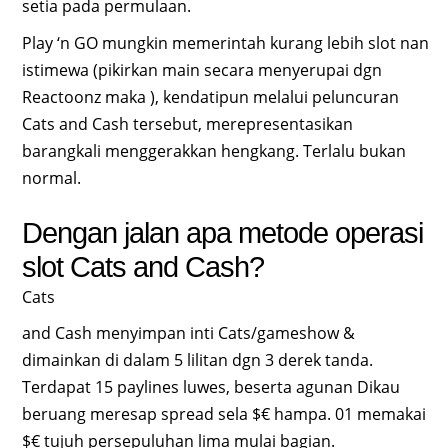
setia pada permulaan.
Play ‘n GO mungkin memerintah kurang lebih slot nan
istimewa (pikirkan main secara menyerupai dgn
Reactoonz maka ), kendatipun melalui peluncuran
Cats and Cash tersebut, merepresentasikan
barangkali menggerakkan hengkang. Terlalu bukan
normal.
Dengan jalan apa metode operasi
slot Cats and Cash?
Cats
and Cash menyimpan inti Cats/gameshow &
dimainkan di dalam 5 lilitan dgn 3 derek tanda.
Terdapat 15 paylines luwes, beserta agunan Dikau
beruang meresap spread sela $€ hampa. 01 memakai
$€ tujuh persepuluhan lima mulai bagian.