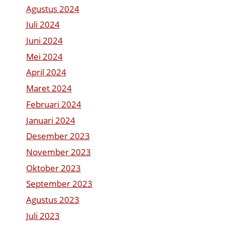
Agustus 2024
Juli 2024
Juni 2024
Mei 2024
April 2024
Maret 2024
Februari 2024
Januari 2024
Desember 2023
November 2023
Oktober 2023
September 2023
Agustus 2023
Juli 2023