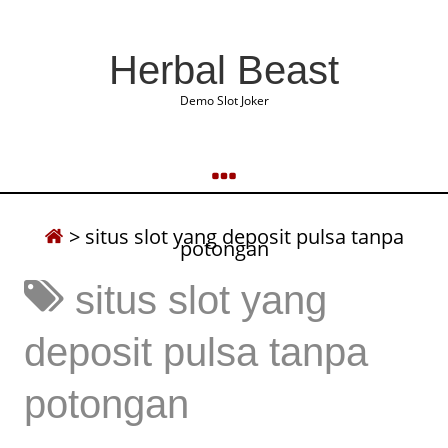
Herbal Beast
Demo Slot Joker
>
situs slot yang deposit pulsa tanpa
potongan
situs slot yang
deposit pulsa tanpa
potongan