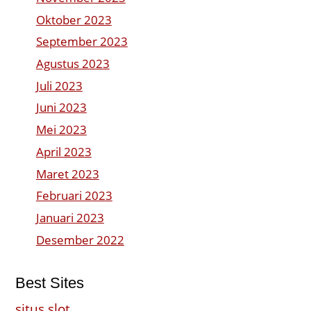
Oktober 2023
September 2023
Agustus 2023
Juli 2023
Juni 2023
Mei 2023
April 2023
Maret 2023
Februari 2023
Januari 2023
Desember 2022
Best Sites
situs slot