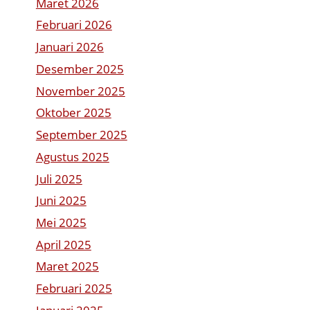
Maret 2026
Februari 2026
Januari 2026
Desember 2025
November 2025
Oktober 2025
September 2025
Agustus 2025
Juli 2025
Juni 2025
Mei 2025
April 2025
Maret 2025
Februari 2025