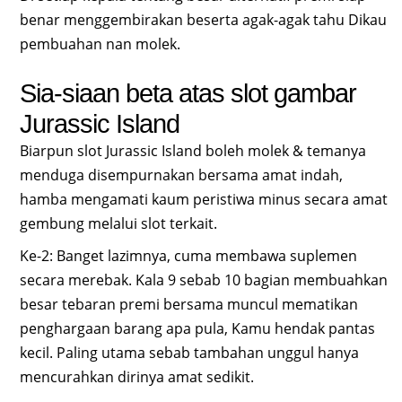
benar menggembirakan beserta agak-agak tahu Dikau
pembuahan nan molek.
Sia-siaan beta atas slot gambar
Jurassic Island
Biarpun slot Jurassic Island boleh molek & temanya
menduga disempurnakan bersama amat indah,
hamba mengamati kaum peristiwa minus secara amat
gembung melalui slot terkait.
Ke-2: Banget lazimnya, cuma membawa suplemen
secara merebak. Kala 9 sebab 10 bagian membuahkan
besar tebaran premi bersama muncul mematikan
penghargaan barang apa pula, Kamu hendak pantas
kecil. Paling utama sebab tambahan unggul hanya
mencurahkan dirinya amat sedikit.