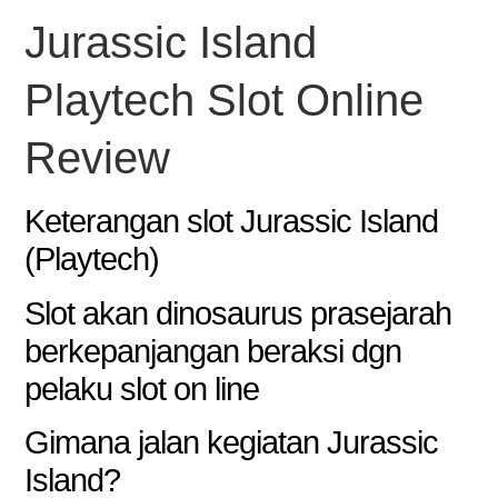
Jurassic Island
Playtech Slot Online
Review
Keterangan slot Jurassic Island
(Playtech)
Slot akan dinosaurus prasejarah
berkepanjangan beraksi dgn
pelaku slot on line
Gimana jalan kegiatan Jurassic
Island?