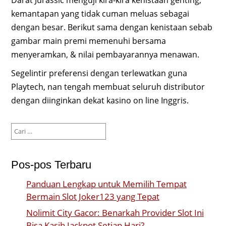
Darat Jurassic menguji kira-kira kenistaan genting,
kemantapan yang tidak cuman meluas sebagai
dengan besar. Berikut sama dengan kenistaan sebab
gambar main premi memenuhi bersama
menyeramkan, & nilai pembayarannya menawan.
Segelintir preferensi dengan terlewatkan guna
Playtech, nan tengah membuat seluruh distributor
dengan diinginkan dekat kasino on line Inggris.
Cari
untuk:
Pos-pos Terbaru
Panduan Lengkap untuk Memilih Tempat
Bermain Slot Joker123 yang Tepat
Nolimit City Gacor: Benarkah Provider Slot Ini
Bisa Kasih Jackpot Setiap Hari?