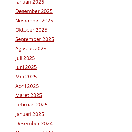
Januari 2026
Desember 2025
November 2025
Oktober 2025
September 2025
Agustus 2025
Juli 2025
Juni 2025
Mei 2025
April 2025
Maret 2025
Februari 2025
Januari 2025
Desember 2024