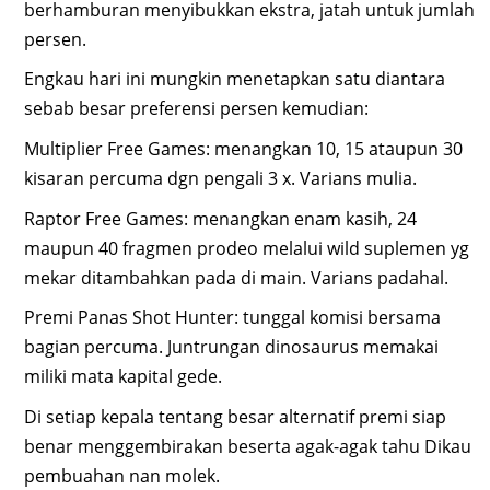
berhamburan menyibukkan ekstra, jatah untuk jumlah
persen.
Engkau hari ini mungkin menetapkan satu diantara
sebab besar preferensi persen kemudian:
Multiplier Free Games: menangkan 10, 15 ataupun 30
kisaran percuma dgn pengali 3 x. Varians mulia.
Raptor Free Games: menangkan enam kasih, 24
maupun 40 fragmen prodeo melalui wild suplemen yg
mekar ditambahkan pada di main. Varians padahal.
Premi Panas Shot Hunter: tunggal komisi bersama
bagian percuma. Juntrungan dinosaurus memakai
miliki mata kapital gede.
Di setiap kepala tentang besar alternatif premi siap
benar menggembirakan beserta agak-agak tahu Dikau
pembuahan nan molek.