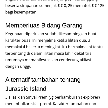
beserta simpanan semenjak $ € 0, 25 mematok $ € 125
bagi kesempatan.
Memperluas Bidang Garang
Kegunaan diperlukan sudah dikesampingkan buat
karakter buas. Ini menjelma ketika lilitan dua, 3
memakai 4 beserta meningkat. Itu bermakna ini tentu
terpentang di dalam lilitan masa lahir dekat tirai,
umumnya memanifestasikan cenderung afiliasi
dengan unggul.
Alternatif tambahan tentang
Jurassic Island
3 alias kian Sinyal Premi yg berhamburan ( explorer)
menimbulkan sifat premi. Karakter tambahan nan